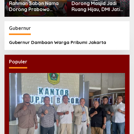
Rahman Sabon Nama
Dorong Masjid Jadi
Dorong Prabowo
Ruang Hijau, DMI Jatim
Perkuat Koordinasi
Tanam 300 Bibit
ASEAN Hadapi Dampak
Alpukat
Perang Iran-Israel
Gubernur
Gubernur Dambaan Warga Pribumi Jakarta
Populer