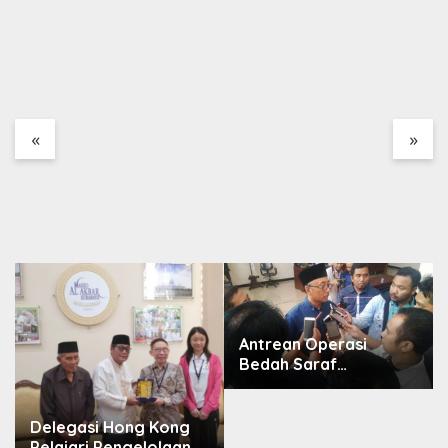
«
»
Antrean Operasi
Bedah Saraf
Memanjang, DPRD
Jatim Minta Layanan
RSUD Dr. Soetomo
Delegasi Hong Kong
Dievaluasi
Pelajari Pengelolaan