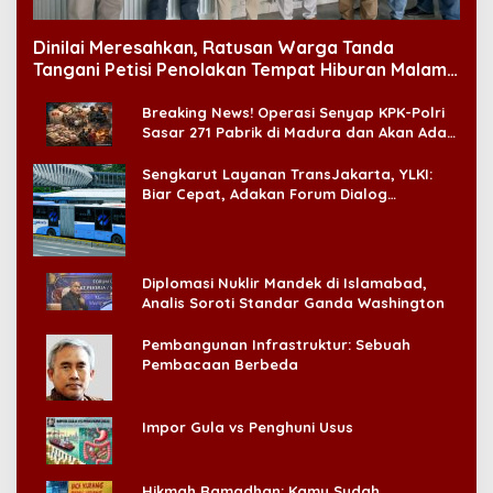
Dinilai Meresahkan, Ratusan Warga Tanda
Tangani Petisi Penolakan Tempat Hiburan Malam
di CitraLand
Breaking News! Operasi Senyap KPK-Polri
Sasar 271 Pabrik di Madura dan Akan Ada
‘Badai Pemeriksaan’
Sengkarut Layanan TransJakarta, YLKI:
Biar Cepat, Adakan Forum Dialog
Konsumen!
Diplomasi Nuklir Mandek di Islamabad,
Analis Soroti Standar Ganda Washington
Pembangunan Infrastruktur: Sebuah
Pembacaan Berbeda
Impor Gula vs Penghuni Usus
Hikmah Ramadhan: Kamu Sudah