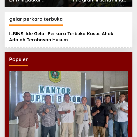
Pentingnya
Masjid di Jatim, DMI
Menciptakan
Dorong Jadi Model
Pekerjaan yang Layak
Nasional
gelar perkara terbuka
ILRINS: Ide Gelar Perkara Terbuka Kasus Ahok
Adalah Terobosan Hukum
Populer