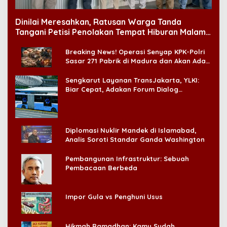
Dinilai Meresahkan, Ratusan Warga Tanda
Tangani Petisi Penolakan Tempat Hiburan Malam
di CitraLand
Breaking News! Operasi Senyap KPK-Polri
Sasar 271 Pabrik di Madura dan Akan Ada
‘Badai Pemeriksaan’
Sengkarut Layanan TransJakarta, YLKI:
Biar Cepat, Adakan Forum Dialog
Konsumen!
Diplomasi Nuklir Mandek di Islamabad,
Analis Soroti Standar Ganda Washington
Pembangunan Infrastruktur: Sebuah
Pembacaan Berbeda
Impor Gula vs Penghuni Usus
Hikmah Ramadhan: Kamu Sudah