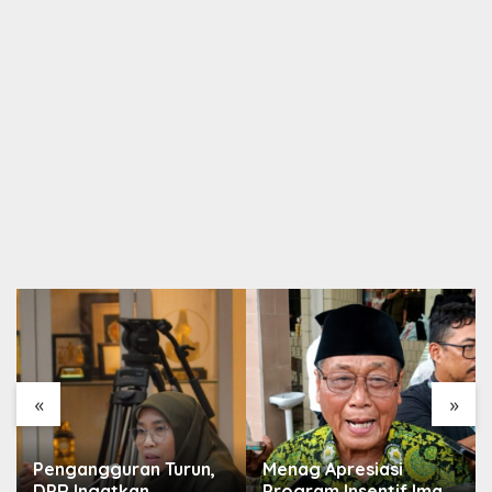
«
»
Pengangguran Turun,
Menag Apresiasi
DPR Ingatkan
Program Insentif Imam