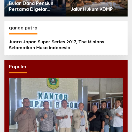
Bulan Dana Pensiun
Pertama Digelar
Jalur Hukum KDMP
September, Industri
Perkuat Ekosistem
Pensiun Berkelanjutan
ganda putra
Juara Japan Super Series 2017, The Minions
Selamatkan Muka Indonesia
Populer