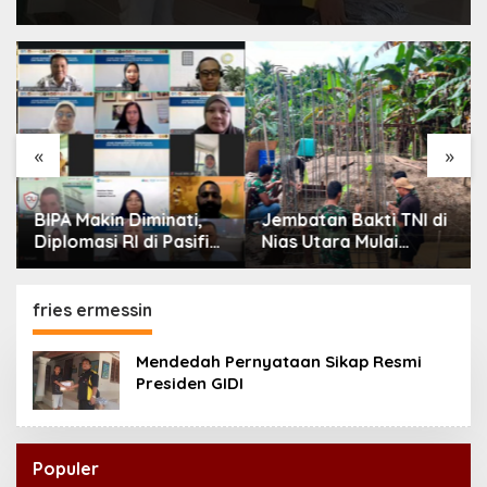
«
»
BIPA Makin Diminati,
Jembatan Bakti TNI di
Diplomasi RI di Pasifik
Nias Utara Mulai
Kian Menguat
Terbangun, Akses Tiga
Desa Segera Pulih
fries ermessin
Mendedah Pernyataan Sikap Resmi
Presiden GIDI
Populer