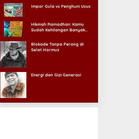
Impor Gula vs Penghuni Usus
Hikmah Ramadhan: Kamu
Sudah Kehilangan Banyak
Hal, Jangan Sampai
Kehilangan Diri Sendiri!
Blokade Tanpa Perang di
Selat Hormuz
Energi dan Gizi Generasi