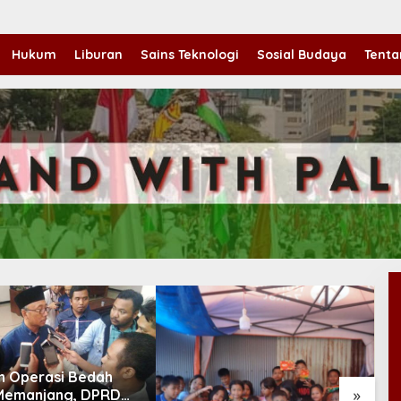
Hukum
Liburan
Sains Teknologi
Sosial Budaya
Tenta
n Operasi Bedah
»
Memanjang, DPRD