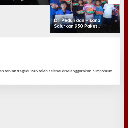
Minta Layanan RSUD
etomo Dievaluasi
DT Peduli dan Hisana
6
Salurkan 930 Paket
K
Makanan bagi Korban
B
Kebakaran Tallo
P
J
erkait tragedi 1965 telah selesai diselenggarakan. Simposium