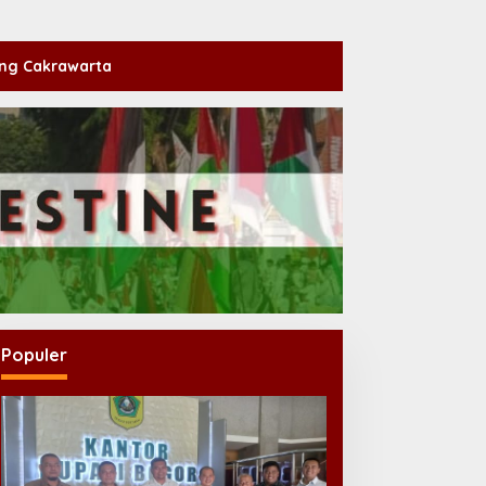
ng Cakrawarta
Populer