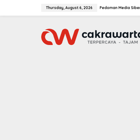
S
k
Thursday, August 6, 2026
Pedoman Media Sibe
i
p
t
o
c
o
n
t
e
n
t