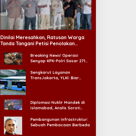
.000 Bayi Meninggal
arena Kelainan Jantung
Koperasi Tanpa Pijakan
awaan, DPR Desak
Dinilai Meresahkan, Ratusan Warga
emerataan Operasi
Tanda Tangani Petisi Penolakan
antung Anak
Tempat Hiburan Malam di CitraLand
Breaking News! Operasi
Senyap KPK-Polri Sasar 271
Pabrik di Madura dan Akan
Ada ‘Badai Pemeriksaan’
Sengkarut Layanan
TransJakarta, YLKI: Biar
Cepat, Adakan Forum Dialog
Konsumen!
Diplomasi Nuklir Mandek di
Islamabad, Analis Soroti
Standar Ganda Washington
Pembangunan Infrastruktur:
Sebuah Pembacaan Berbeda