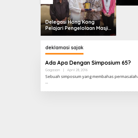
Jatim 
Dr. So
Delegasi Hong Kong
npa Pijakan
Pelajari Pengelolaan Masjid
Al-Akbar Surabaya
deklamasi sajak
Ada Apa Dengan Simposium 65?
Gagasan
|
April 28, 2016
B
Y
Sebuah simposium yang membahas permasalahan t
C
A
K
R
A
W
A
R
T
A