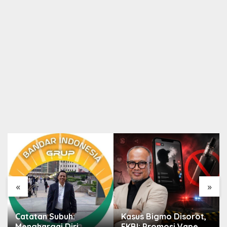
«
»
Catatan Subuh:
Kasus Bigmo Disorot,
Menghargai Diri
FKBI: Promosi Vape