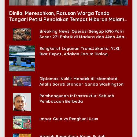
Dinilai Meresahkan, Ratusan Warga Tanda
Tangani Petisi Penolakan Tempat Hiburan Malam
di CitraLand
Breaking News! Operasi Senyap KPK-Polri
Sasar 271 Pabrik di Madura dan Akan Ada
‘Badai Pemeriksaan’
Sengkarut Layanan TransJakarta, YLKI:
Biar Cepat, Adakan Forum Dialog
Konsumen!
Diplomasi Nuklir Mandek di Islamabad,
Analis Soroti Standar Ganda Washington
Pembangunan Infrastruktur: Sebuah
Pembacaan Berbeda
Impor Gula vs Penghuni Usus
Hikmah Ramadhan: Kamu Sudah