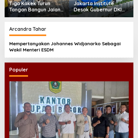
Tiga Kakek Turun
Jakarta Institute
Tangan Bangun Jalan
Desak Gubernur DKI
Desa di Ponorogo
Evaluasi Transjakarta
soal Penumpang
Diturunkan
Arcandra Tahar
Mempertanyakan Johannes Widjanarko Sebagai
Wakil Menteri ESDM
Populer