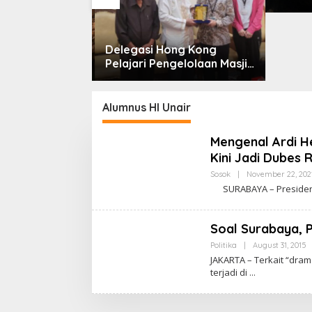
Jatim 
Dr. So
Delegasi Hong Kong
npa Pijakan
Pelajari Pengelolaan Masjid
Al-Akbar Surabaya
Alumnus HI Unair
Mengenal Ardi H
Kini Jadi Dubes 
Sosok
|
November 22, 202
SURABAYA – Presiden J
Soal Surabaya, 
Politika
|
August 31, 2015
B
Y
JAKARTA – Terkait “dra
C
terjadi di
A
K
R
A