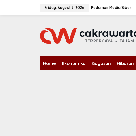
S
k
Friday, August 7, 2026
Pedoman Media Siber
i
p
t
o
c
o
n
t
e
n
Home
Ekonomika
Gagasan
Hiburan
t