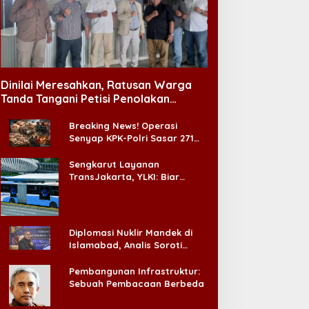
.000 Bayi Meninggal
arena Kelainan Jantung
Koperasi Tanpa Pijakan
awaan, DPR Desak
Dinilai Meresahkan, Ratusan Warga
emerataan Operasi
Tanda Tangani Petisi Penolakan
antung Anak
Tempat Hiburan Malam di CitraLand
Breaking News! Operasi
Senyap KPK-Polri Sasar 271
Pabrik di Madura dan Akan
Ada ‘Badai Pemeriksaan’
Sengkarut Layanan
TransJakarta, YLKI: Biar
Cepat, Adakan Forum Dialog
Konsumen!
Diplomasi Nuklir Mandek di
Islamabad, Analis Soroti
Standar Ganda Washington
Pembangunan Infrastruktur:
Sebuah Pembacaan Berbeda