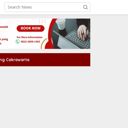
ng Cakrawarta