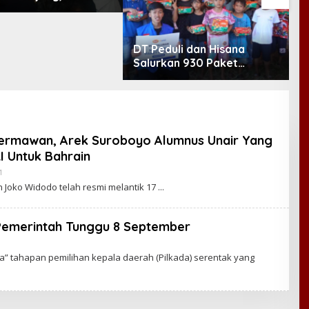
Minta Layanan RSUD
etomo Dievaluasi
DT Peduli dan Hisana
6
Salurkan 930 Paket
K
Makanan bagi Korban
B
Kebakaran Tallo
P
J
ermawan, Arek Suroboyo Alumnus Unair Yang
RI Untuk Bahrain
1
B
Y
oko Widodo telah resmi melantik 17
C
A
K
R
Pemerintah Tunggu 8 September
A
W
A
ma” tahapan pemilihan kepala daerah (Pilkada) serentak yang
R
T
A