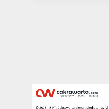
W
A
R
T
A
© 2026 - @ PT. Cakrawarta Megah Mediatama. All 