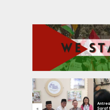
Antrea
«
Saraf 