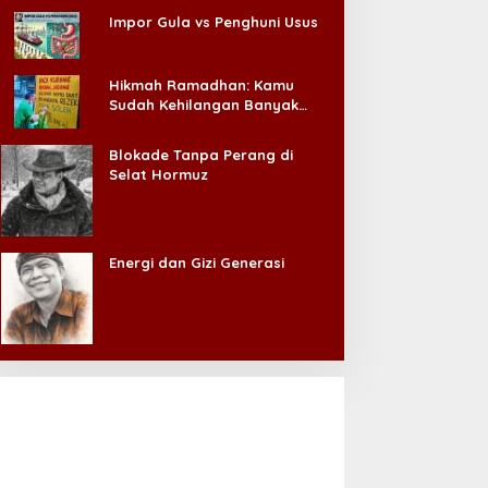
Impor Gula vs Penghuni Usus
Hikmah Ramadhan: Kamu
Sudah Kehilangan Banyak
Hal, Jangan Sampai
Kehilangan Diri Sendiri!
Blokade Tanpa Perang di
Selat Hormuz
Energi dan Gizi Generasi