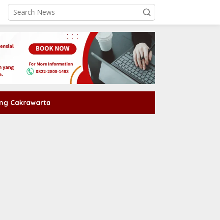
ng Cakrawarta