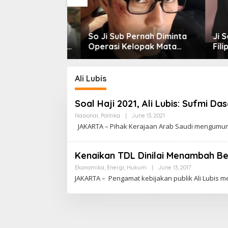
amar Ke-35
So Ji Sub Pernah Diminta
Ji Soo 
Dzikir Al-Yasmin
Operasi Kelopak Mata
Filipin
ersama untuk
agar Bisa Jadi Aktor, Kini
dari Ko
Bangsa
Justru Jadi Ikonnya
Ribuan
Ali Lubis
Soal Haji 2021, Ali Lubis: Sufmi Da
Nasional
,
Politika
|
June 13, 2021
B
Y
JAKARTA – Pihak Kerajaan Arab Saudi mengumumk
C
A
K
R
Kenaikan TDL Dinilai Menambah Be
A
W
Ekonomika
,
Energi
,
Hukum
|
June 13, 2017
B
A
Y
JAKARTA – Pengamat kebijakan publik Ali Lubis m
R
C
T
A
A
K
R
A
W
A