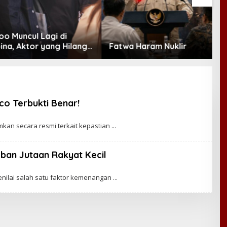
Muncul Lagi di
T
a, Aktor yang Hilang
Fatwa Haram Nuklir
P
rea Kini Disambut
P
 Fans
sco Terbukti Benar!
an secara resmi terkait kepastian
ban Jutaan Rakyat Kecil
enilai salah satu faktor kemenangan