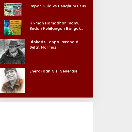
Impor Gula vs Penghuni Usus
Hikmah Ramadhan: Kamu
Sudah Kehilangan Banyak
Hal, Jangan Sampai
Kehilangan Diri Sendiri!
Blokade Tanpa Perang di
Selat Hormuz
Energi dan Gizi Generasi