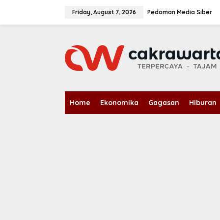
S
k
Friday, August 7, 2026
Pedoman Media Siber
i
p
t
o
c
o
n
t
e
n
Home
Ekonomika
Gagasan
Hiburan
t