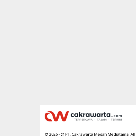
R
T
A
© 2026 - @ PT. Cakrawarta Megah Mediatama. All 