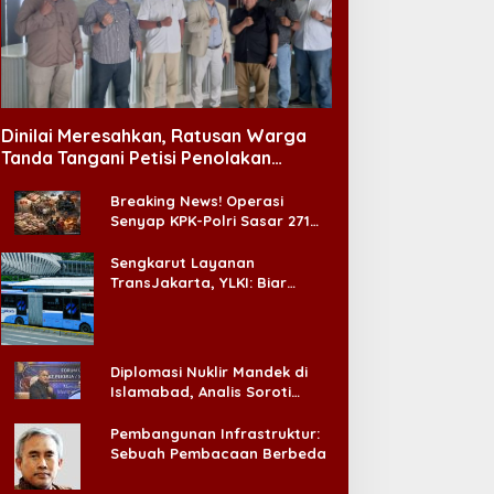
aklukkan Persib!
Jelang Muktamar Ke-35
ersebaya Juarai Piala
NU, Majelis Dzikir Al-Yasmin
residen 2026
Gelar Doa Bersama untuk
Dinilai Meresahkan, Ratusan Warga
Persatuan Bangsa
Tanda Tangani Petisi Penolakan
Tempat Hiburan Malam di CitraLand
Breaking News! Operasi
Senyap KPK-Polri Sasar 271
Pabrik di Madura dan Akan
Ada ‘Badai Pemeriksaan’
Sengkarut Layanan
TransJakarta, YLKI: Biar
Cepat, Adakan Forum Dialog
Konsumen!
Diplomasi Nuklir Mandek di
Islamabad, Analis Soroti
Standar Ganda Washington
Pembangunan Infrastruktur:
Sebuah Pembacaan Berbeda