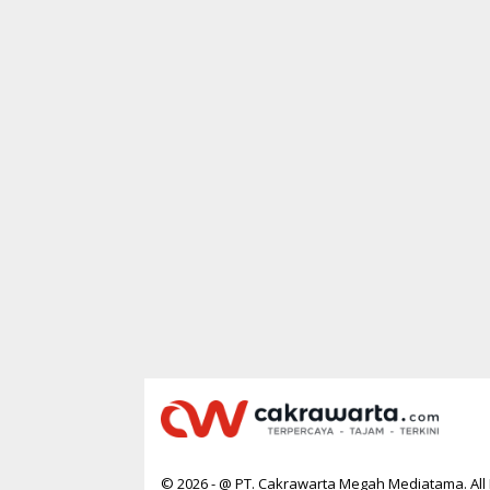
R
T
A
© 2026 - @ PT. Cakrawarta Megah Mediatama. All 