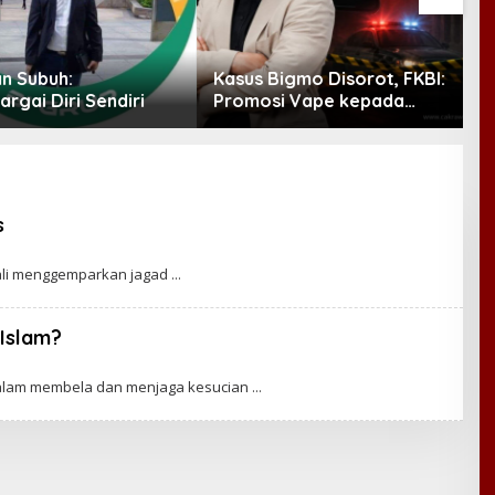
n Subuh:
Kasus Bigmo Disorot, FKBI:
R
gai Diri Sendiri
Promosi Vape kepada
P
Anak Berpotensi Masuk
I
Ranah Pidana
s
bali menggemparkan jagad
Islam?
dalam membela dan menjaga kesucian