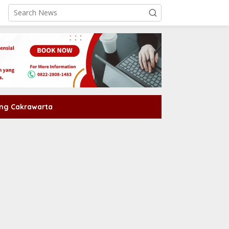
ng Cakrawarta