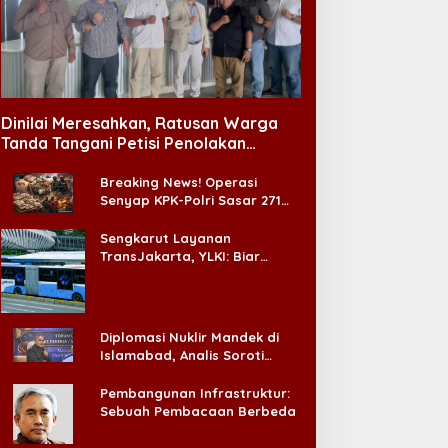
EKAN Indonesia Dampingi
Fadli Zon Minta Atdikbud
asien BPJS, Kamar Rawat
Perkuat Diplomasi Budaya
nap Akhirnya Tersedia
Indonesia di Panggung
Dinilai Meresahkan, Ratusan Warga
Dunia
Tanda Tangani Petisi Penolakan
Tempat Hiburan Malam di CitraLand
Breaking News! Operasi
Senyap KPK-Polri Sasar 271
Pabrik di Madura dan Akan
Ada ‘Badai Pemeriksaan’
Sengkarut Layanan
TransJakarta, YLKI: Biar
Cepat, Adakan Forum Dialog
Konsumen!
Diplomasi Nuklir Mandek di
Islamabad, Analis Soroti
Standar Ganda Washington
Pembangunan Infrastruktur:
Sebuah Pembacaan Berbeda