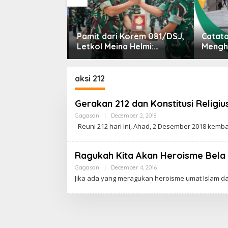
nta Atdikbud
Pamit dari Korem 081/DSJ,
Catata
lomasi Budaya
Letkol Meina Helmi:
Menghar
i Panggung
Dukungan Anggota Jadi
Kunci Keberhasilan Tugas
aksi 212
Gerakan 212 dan Konstitusi Religiu
Gagasan
|
December 2, 2018
B
Y
Reuni 212 hari ini, Ahad, 2 Desember 2018 kem
C
A
K
R
Ragukah Kita Akan Heroisme Bela 
A
W
Gagasan
|
December 4, 2016
B
A
Y
Jika ada yang meragukan heroisme umat Islam 
R
C
T
A
A
K
R
A
W
A