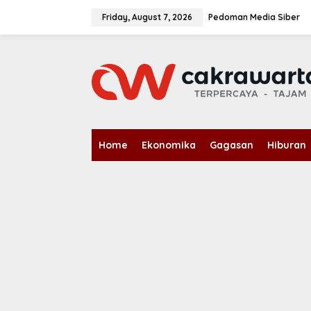
S
k
Friday, August 7, 2026
Pedoman Media Siber
i
p
t
o
c
o
n
t
e
n
Home
Ekonomika
Gagasan
Hiburan
t