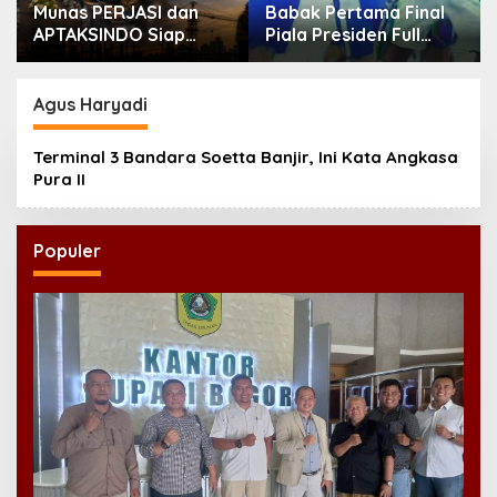
Munas PERJASI dan
Babak Pertama Final
APTAKSINDO Siap
Piala Presiden Full
Digelar, Bahas
Tegang, Skor Masih
Regenerasi hingga
Imbang
Revisi AD/ART
Agus Haryadi
Terminal 3 Bandara Soetta Banjir, Ini Kata Angkasa
Pura II
Populer