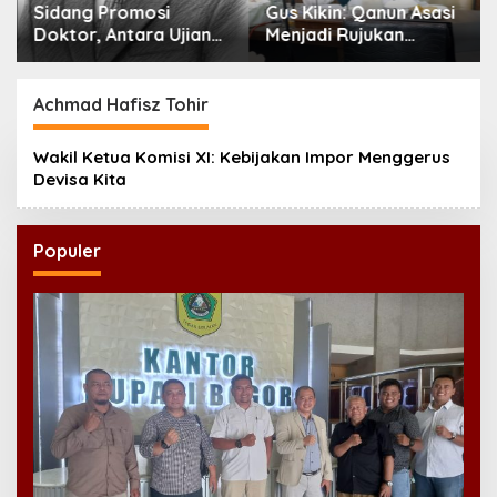
Sidang Promosi
Gus Kikin: Qanun Asasi
Doktor, Antara Ujian
Menjadi Rujukan
Ilmiah dan Pesta
Tertinggi NU,
Prestise
Melampaui AD/ART
Achmad Hafisz Tohir
Wakil Ketua Komisi XI: Kebijakan Impor Menggerus
Devisa Kita
Populer