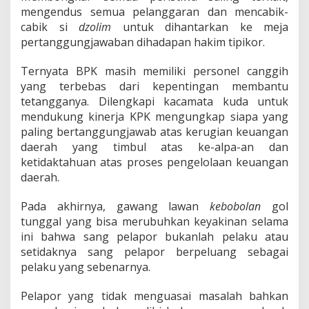
mengendus semua pelanggaran dan mencabik-
cabik si
dzolim
untuk dihantarkan ke meja
pertanggungjawaban dihadapan hakim tipikor.
Ternyata BPK masih memiliki personel canggih
yang terbebas dari kepentingan membantu
tetangganya. Dilengkapi kacamata kuda untuk
mendukung kinerja KPK mengungkap siapa yang
paling bertanggungjawab atas kerugian keuangan
daerah yang timbul atas ke-alpa-an dan
ketidaktahuan atas proses pengelolaan keuangan
daerah.
Pada akhirnya, gawang lawan
kebobolan
gol
tunggal yang bisa merubuhkan keyakinan selama
ini bahwa sang pelapor bukanlah pelaku atau
setidaknya sang pelapor berpeluang sebagai
pelaku yang sebenarnya.
Pelapor yang tidak menguasai masalah bahkan