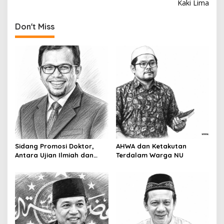
s
Kaki Lima
t
Don't Miss
n
a
v
i
g
a
t
i
o
Sidang Promosi Doktor,
AHWA dan Ketakutan
Antara Ujian Ilmiah dan
Terdalam Warga NU
n
Pesta Prestise