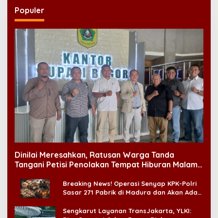
Populer
Dinilai Meresahkan, Ratusan Warga Tanda
Tangani Petisi Penolakan Tempat Hiburan Malam
di CitraLand
Breaking News! Operasi Senyap KPK-Polri
Sasar 271 Pabrik di Madura dan Akan Ada
‘Badai Pemeriksaan’
Sengkarut Layanan TransJakarta, YLKI: