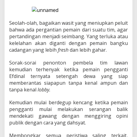
n
"
P
o
l
Seolah-olah, bagaikan wasit yang meniupkan peluit
i
bahwa ada pergantian pemain dari suatu tim, agar
t
pertandingan menjadi seimbang. Yang terluka atau
i
kelelahan akan diganti dengan pemain bangku
k
cadangan yang lebih
fresh
dan lebih gahar.
D
i
I
Sorak-sorai penonton pembela tim lawan
b
kemudian terhenyak ketika pemain pengganti
u
Efdinal ternyata setengah dewa yang siap
k
memberantas siapapun tanpa kenal ampun dan
o
t
tanpa kenal
lobby.
a
Kemudian mulai berdegup kencang ketika pemain
pengganti mulai melakukan serangan balik
mendekati gawang dengan menggiring opini
publik dengan cara yang dahsyat.
Membongkar semua peristiwa saling terkait,