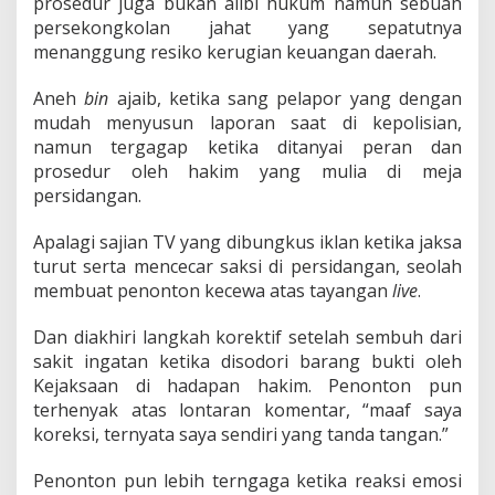
prosedur juga bukan alibi hukum namun sebuah
persekongkolan jahat yang sepatutnya
menanggung resiko kerugian keuangan daerah.
Aneh
bin
ajaib, ketika sang pelapor yang dengan
mudah menyusun laporan saat di kepolisian,
namun tergagap ketika ditanyai peran dan
prosedur oleh hakim yang mulia di meja
persidangan.
Apalagi sajian TV yang dibungkus iklan ketika jaksa
turut serta mencecar saksi di persidangan, seolah
membuat penonton kecewa atas tayangan
live
.
Dan diakhiri langkah korektif setelah sembuh dari
sakit ingatan ketika disodori barang bukti oleh
Kejaksaan di hadapan hakim. Penonton pun
terhenyak atas lontaran komentar, “maaf saya
koreksi, ternyata saya sendiri yang tanda tangan.”
Penonton pun lebih terngaga ketika reaksi emosi