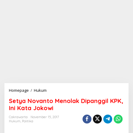
Homepage
/
Hukum
S
e
Setya Novanto Menolak Dipanggil KPK,
t
y
Ini Kata Jokowi
a
N
Cakrawarta
November 15, 2017
Hukum
,
Politika
o
v