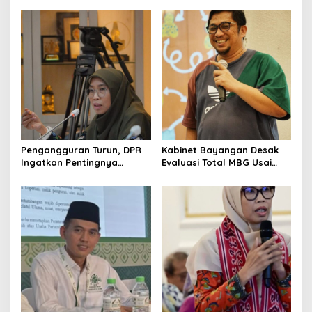
a
v
i
g
a
t
i
o
Pengangguran Turun, DPR
Kabinet Bayangan Desak
Ingatkan Pentingnya
Evaluasi Total MBG Usai
n
Menciptakan Pekerjaan
Rentetan Keracunan
yang Layak
Massal