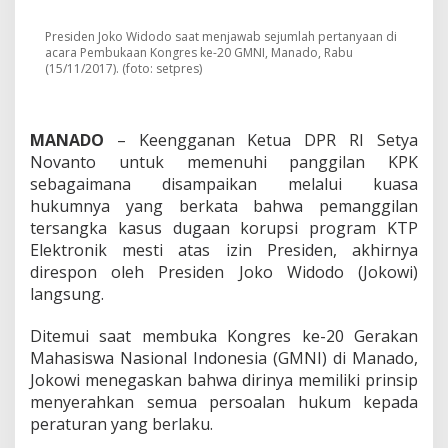
a
n
t
Presiden Joko Widodo saat menjawab sejumlah pertanyaan di
acara Pembukaan Kongres ke-20 GMNI, Manado, Rabu
o
(15/11/2017). (foto: setpres)
M
e
n
o
MANADO
– Keengganan Ketua DPR RI Setya
l
Novanto untuk memenuhi panggilan KPK
a
k
sebagaimana disampaikan melalui kuasa
D
hukumnya yang berkata bahwa pemanggilan
i
tersangka kasus dugaan korupsi program KTP
p
Elektronik mesti atas izin Presiden, akhirnya
a
direspon oleh Presiden Joko Widodo (Jokowi)
n
g
langsung.
g
i
Ditemui saat membuka Kongres ke-20 Gerakan
l
Mahasiswa Nasional Indonesia (GMNI) di Manado,
K
Jokowi menegaskan bahwa dirinya memiliki prinsip
P
K
menyerahkan semua persoalan hukum kepada
,
peraturan yang berlaku.
I