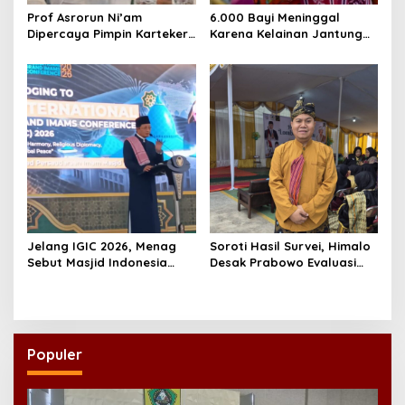
Prof Asrorun Ni’am
6.000 Bayi Meninggal
Dipercaya Pimpin Karteker
Karena Kelainan Jantung
PWNU Jambi, Dinilai Simbol
Bawaan, DPR Desak
Regenerasi Kepemimpinan
Pemerataan Operasi
NU
Jantung Anak
Jelang IGIC 2026, Menag
Soroti Hasil Survei, Himalo
Sebut Masjid Indonesia
Desak Prabowo Evaluasi
Dikagumi Dunia
dan Rombak Kabinet
Populer