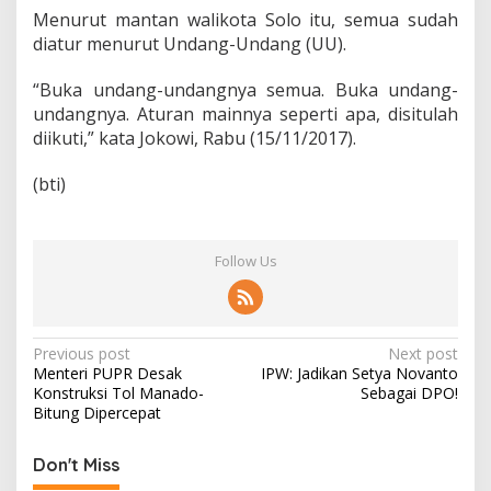
n
Menurut mantan walikota Solo itu, semua sudah
i
diatur menurut Undang-Undang (UU).
K
a
t
“Buka undang-undangnya semua. Buka undang-
a
undangnya. Aturan mainnya seperti apa, disitulah
J
diikuti,” kata Jokowi, Rabu (15/11/2017).
o
k
o
(bti)
w
i
Follow Us
P
Previous post
Next post
Menteri PUPR Desak
IPW: Jadikan Setya Novanto
o
Konstruksi Tol Manado-
Sebagai DPO!
s
Bitung Dipercepat
t
Don't Miss
n