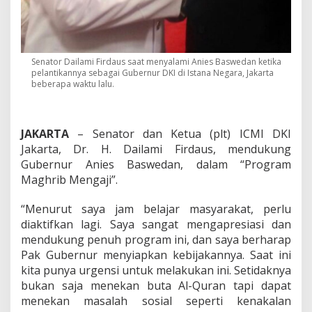
D
u
k
u
n
Senator Dailami Firdaus saat menyalami Anies Baswedan ketika
g
pelantikannya sebagai Gubernur DKI di Istana Negara, Jakarta
P
beberapa waktu lalu.
r
o
g
r
JAKARTA
– Senator dan Ketua (plt) ICMI DKI
a
Jakarta, Dr. H. Dailami Firdaus, mendukung
m
Gubernur Anies Baswedan, dalam “Program
"
M
Maghrib Mengaji”.
a
g
“Menurut saya jam belajar masyarakat, perlu
h
diaktifkan lagi. Saya sangat mengapresiasi dan
r
mendukung penuh program ini, dan saya berharap
i
b
Pak Gubernur menyiapkan kebijakannya. Saat ini
M
kita punya urgensi untuk melakukan ini. Setidaknya
e
bukan saja menekan buta Al-Quran tapi dapat
n
menekan masalah sosial seperti kenakalan
g