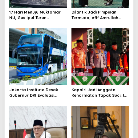
i
o
17 Hari Menuju Muktamar
Dilantik Jadi Pimpinan
NU, Gus Ipul Turun
Termuda, Afif Amrullah
n
Langsung Tata Kamar
Dorong Transformasi
Muktamirin
BAZNAS Jatim
Jakarta Institute Desak
Kapolri Jadi Anggota
Gubernur DKI Evaluasi
Kehormatan Tapak Suci, Ini
Transjakarta soal
Pesannya untuk Kader
Penumpang Diturunkan