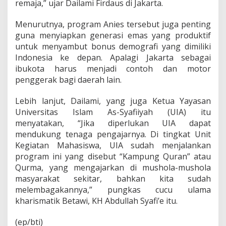
a
remaja,” ujar Dailami Firdaus di Jakarta.
j
i
Menurutnya, program Anies tersebut juga penting
"
guna menyiapkan generasi emas yang produktif
G
untuk menyambut bonus demografi yang dimiliki
a
g
Indonesia ke depan. Apalagi Jakarta sebagai
a
ibukota harus menjadi contoh dan motor
s
penggerak bagi daerah lain.
a
n
Lebih lanjut, Dailami, yang juga Ketua Yayasan
G
u
Universitas Islam As-Syafiiyah (UIA) itu
b
menyatakan, “Jika diperlukan UIA dapat
e
mendukung tenaga pengajarnya. Di tingkat Unit
r
Kegiatan Mahasiswa, UIA sudah menjalankan
n
program ini yang disebut “Kampung Quran” atau
u
r
Qurma, yang mengajarkan di mushola-mushola
A
masyarakat sekitar, bahkan kita sudah
n
melembagakannya,” pungkas cucu ulama
i
kharismatik Betawi, KH Abdullah Syafi’e itu.
e
s
(ep/bti)