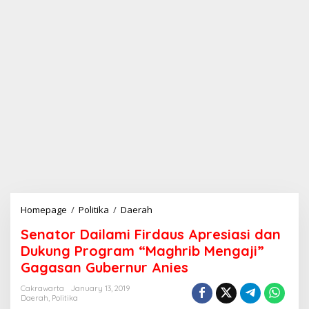
Homepage
/
Politika
/
Daerah
S
e
Senator Dailami Firdaus Apresiasi dan
n
a
Dukung Program “Maghrib Mengaji”
t
Gagasan Gubernur Anies
o
r
Cakrawarta
January 13, 2019
D
Daerah
,
Politika