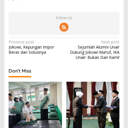
Follow Us
P
Previous post
Next post
Jokowi, Kepungan Impor
Sejumlah Alumni Unair
o
Beras dan Solusinya
Dukung Jokowi-Ma’ruf, IKA
s
Unair: Bukan Dari Kami!
t
Don't Miss
n
a
v
i
g
a
t