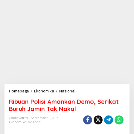
Homepage
/
Ekonomika
/
Nasional
R
i
Ribuan Polisi Amankan Demo, Serikat
b
u
Buruh Jamin Tak Nakal
a
n
Cakrawarta
September 1, 2015
Ekonomika
,
Nasional
P
o