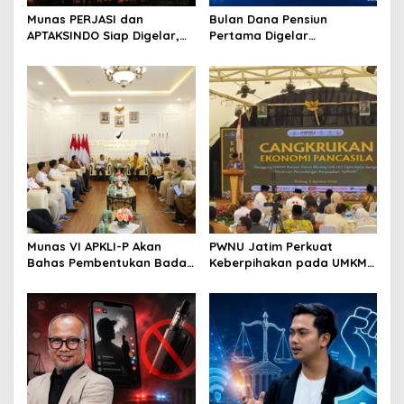
o
Munas PERJASI dan
Bulan Dana Pensiun
APTAKSINDO Siap Digelar,
Pertama Digelar
n
Bahas Regenerasi hingga
September, Industri
Revisi AD/ART
Perkuat Ekosistem Pensiun
Berkelanjutan
Munas VI APKLI-P Akan
PWNU Jatim Perkuat
Bahas Pembentukan Badan
Keberpihakan pada UMKM
Perekonomian UMKM RI,
Lewat Ekonomi Pancasila
Dinilai Penting Hadapi
Bonus Demografi