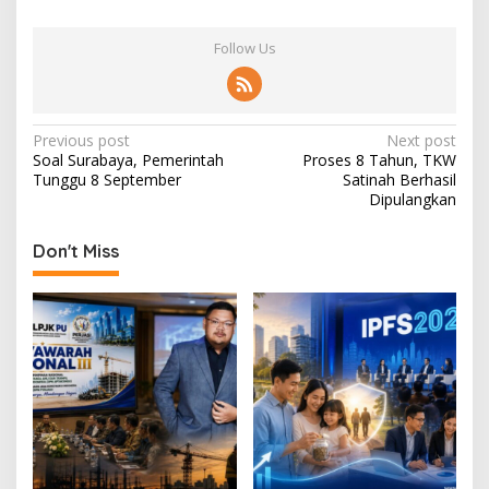
Follow Us
P
Previous post
Next post
Soal Surabaya, Pemerintah
Proses 8 Tahun, TKW
o
Tunggu 8 September
Satinah Berhasil
s
Dipulangkan
t
Don't Miss
n
a
v
i
g
a
t
i