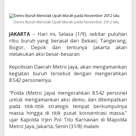
l
i
s
i
A
Demo Buruh Menolak Upah Murah pada November 2012 lalu.
m
a
JAKARTA
– Hari ini, Selasa (1/9), sekitar puluhan
n
ribu buruh yang berasal dari Bekasi, Tangerang,
k
Bogor, Depok dan tentunya Jakarta akan
a
melakukan aksi besar-besaran.
n
D
e
Kepolisian Daerah Metro Jaya, akan mengamankan
m
kegiatan buruh tersebut dengan mengerahkan
o
8.542 personelnya.
,
S
“Polda (Metro Jaya) mengerahkan 8.542 personel
e
r
untuk mengamankan aksi demo, dan ditempatkan
i
pada titik-titik strategis tempat berkumpulnya
k
massa hingga di titik pusat konsentrasi massa,”
a
ujar Kapolda Irjen Pol Tito Karnavian di Mapolda
t
Metro Jaya, Jakarta, Senin (31/8) malam.
B
u