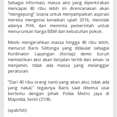
r
Sebagai informasi, massa aksi yang diperkirakan
u
mencapai 40 ribu lebih ini direncanakan akan
h
“mengepung” istana untuk menyampaikan aspirasi
J
mereka mengenai kenaikan upah 2016, menolak
a
m
adanya PHK, dan meminta pemerintah untuk
i
menurunkan harga BBM dan kebutuhan pokok.
n
T
Meski mengerahkan massa hingga 40 ribu lebih,
a
menurut Baris Silitonga yang didaulat sebagai
k
N
Kordinator Lapangan (Korlap) demo buruh
a
memastikan aksi akan berjalan tertib dan aman. Ia
k
menjamin, tidak ada massa yang melanggar
a
peraturan.
l
“Dari 40 ribu orang nanti yang akan aksi, tidak ada
yang nakal,” tegasnya Baris saat ditemui usai
bertemu dengan pihak Polda Metro Jaya di
Mapolda, Senin (31/8).
(ayab/bti)