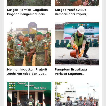
t
i
Satgas Pamtas Gagalkan
Satgas Yonif 521/DY
o
Dugaan Penyelundupan
Kembali dari Papua,
200 Burung Kacer dari
Pangdam Brawijaya: Kalian
n
Malaysia
Hadirkan Rasa Aman
Menhan Ingatkan Prajurit
Pangdam Brawijaya
Jauhi Narkoba dan Judi
Perkuat Layanan
Online saat Kunjungi Yonif
Kesehatan, Ketahanan
TP 933/Macan Wilis
Pangan, hingga Satuan
Baru di Malang