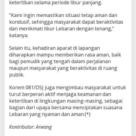
n
ketertiban selama periode libur panjang.
d
i
“Kami ingin memastikan situasi tetap aman dan
M
kondusif, sehingga masyarakat dapat beraktivitas
a
dan menikmati libur Lebaran dengan tenang,”
t
a
katanya.
r
a
Selain itu, kehadiran aparat di lapangan
m
diharapkan mampu memberikan rasa aman, baik
a
bagi pemudik yang tengah dalam perjalanan
n
D
maupun masyarakat yang beraktivitas di ruang
i
publik.
p
e
Korem 081/DSJ juga mengimbau masyarakat untuk
r
turut berperan aktif menjaga keamanan dan
k
e
ketertiban di lingkungan masing-masing, sebagai
t
bagian dari upaya bersama menciptakan suasana
a
Lebaran yang nyaman dan aman.(*)
t
Kontributor: Arwang