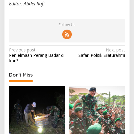
Editor: Abdel Rafi
Follow Us
P
Previous post
Next post
Penjelmaan Perang Badar di
Safari Politik Silaturahmi
o
Iran?
s
t
Don't Miss
n
a
v
i
g
a