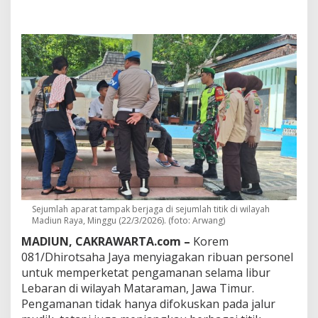
r
s
o
n
e
l
K
o
r
e
m
0
8
1
/
D
S
Sejumlah aparat tampak berjaga di sejumlah titik di wilayah
J
Madiun Raya, Minggu (22/3/2026). (foto: Arwang)
D
MADIUN, CAKRAWARTA.com –
Korem
i
s
081/Dhirotsaha Jaya menyiagakan ribuan personel
i
untuk memperketat pengamanan selama libur
a
Lebaran di wilayah Mataraman, Jawa Timur.
g
Pengamanan tidak hanya difokuskan pada jalur
a