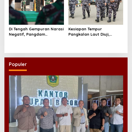
Di Tengah Gempuran Narasi
Kesiapan Tempur
Negatif, Pangdam
Pangkalan Laut Diuji,
Brawijaya Minta Prajurit
Kodaeral XIV Sorong Gelar
Menjawab dengan Karya
Glagaspur P1-P2
dan Pengabdian
Populer