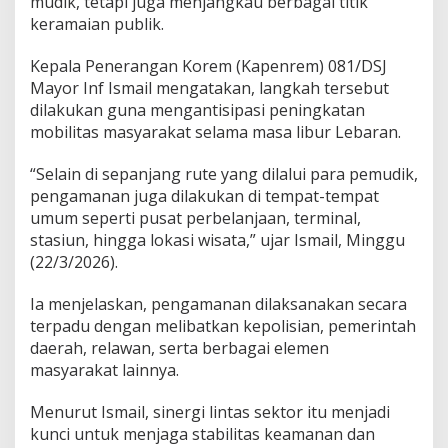
mudik, tetapi juga menjangkau berbagai titik
k
a
keramaian publik.
n
,
Kepala Penerangan Korem (Kapenrem) 081/DSJ
P
Mayor Inf Ismail mengatakan, langkah tersebut
e
dilakukan guna mengantisipasi peningkatan
n
g
mobilitas masyarakat selama masa libur Lebaran.
a
m
“Selain di sepanjang rute yang dilalui para pemudik,
a
pengamanan juga dilakukan di tempat-tempat
n
umum seperti pusat perbelanjaan, terminal,
a
n
stasiun, hingga lokasi wisata,” ujar Ismail, Minggu
L
(22/3/2026).
i
b
Ia menjelaskan, pengamanan dilaksanakan secara
u
terpadu dengan melibatkan kepolisian, pemerintah
r
L
daerah, relawan, serta berbagai elemen
e
masyarakat lainnya.
b
a
Menurut Ismail, sinergi lintas sektor itu menjadi
r
kunci untuk menjaga stabilitas keamanan dan
a