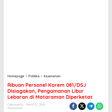
Homepage
/
Politika
/
Keamanan
R
i
Ribuan Personel Korem 081/DSJ
b
u
Disiagakan, Pengamanan Libur
a
Lebaran di Mataraman Diperketat
n
P
Cakrawarta
March 22, 2026
e
Keamanan