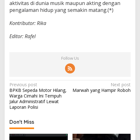
aktivitas di dunia musik maupun akting dengan
pengalaman hidup yang semakin matang.(*)
Kontributor: Rika
Editor: Rafel
Follow Us
P
Previous post
Next post
BPKB Sepeda Motor Hilang,
Marwah yang Hampir Roboh
o
Warga Cimahi Ini Tempuh
s
Jalur Administratif Lewat
Laporan Polisi
t
n
Don't Miss
a
v