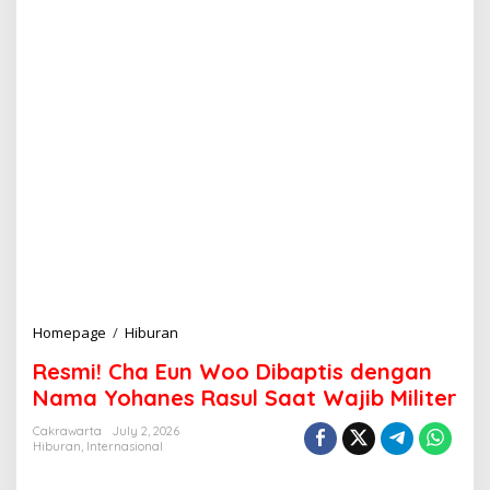
Homepage
/
Hiburan
R
e
Resmi! Cha Eun Woo Dibaptis dengan
s
m
Nama Yohanes Rasul Saat Wajib Militer
i
!
Cakrawarta
July 2, 2026
Hiburan
,
Internasional
C
h