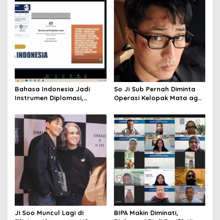
i
g
a
t
i
o
Bahasa Indonesia Jadi
So Ji Sub Pernah Diminta
n
Instrumen Diplomasi,
Operasi Kelopak Mata agar
Atdikbud Perluas Jejak
Bisa Jadi Aktor, Kini Justru
Budaya di Australia hingga
Jadi Ikonnya
Rusia
Ji Soo Muncul Lagi di
BIPA Makin Diminati,