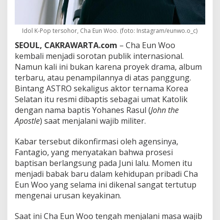
Y
o
h
a
Idol K-Pop tersohor, Cha Eun Woo. (foto: Instagram/eunwo.o_c)
n
SEOUL, CAKRAWARTA.com
– Cha Eun Woo
e
s
kembali menjadi sorotan publik internasional.
R
Namun kali ini bukan karena proyek drama, album
a
terbaru, atau penampilannya di atas panggung.
s
Bintang ASTRO sekaligus aktor ternama Korea
u
Selatan itu resmi dibaptis sebagai umat Katolik
l
S
dengan nama baptis Yohanes Rasul (
John the
a
Apostle
) saat menjalani wajib militer.
a
t
Kabar tersebut dikonfirmasi oleh agensinya,
W
Fantagio, yang menyatakan bahwa prosesi
a
j
baptisan berlangsung pada Juni lalu. Momen itu
i
menjadi babak baru dalam kehidupan pribadi Cha
b
Eun Woo yang selama ini dikenal sangat tertutup
M
mengenai urusan keyakinan.
i
l
i
Saat ini Cha Eun Woo tengah menjalani masa wajib