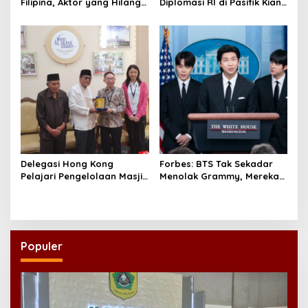
Filipina, Aktor yang Hilang
Diplomasi RI di Pasifik Kian
dari Korea Kini Disambut
Menguat
Ribuan Fans
Delegasi Hong Kong
Forbes: BTS Tak Sekadar
Pelajari Pengelolaan Masjid
Menolak Grammy, Mereka
Al-Akbar Surabaya
Bongkar Aturan Main
‘Diskriminatif’
Populer