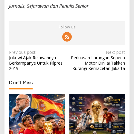
Jurnalis, Sejarawan dan Penulis Senior
Follow Us
P
Previous post
Next post
Jokowi Ajak Relawannya
Perluasan Larangan Sepeda
o
Berkampanye Untuk Pilpres
Motor Dinilai Takkan
s
2019
Kurangi Kemacetan Jakarta
t
Don't Miss
n
a
v
i
g
a