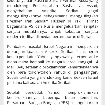
sekutunya dan Rusia di Suriah. Peranan Rusia yang
I
mendukung Pemerintahan Bashar al Assad,
(
4
menyebabkan Amerika Serikat gagal
)
menggulingkannya sebagaimana menggulingkan
Presiden Irak Saddam Hussein di Irak. Terlihat
bagaimana AS dan Rusia mengeluarkan senjata-
senjata mutakhirnya. Unjuk kekuatan senjata
modern terlihat di medan pertempuran di Suriah.
Kembali ke masalah Israel. Negara ini memperoleh
dukungan kuat dari Amerika Serikat. Tidak heran
ketika penduduk Yahudi yang awalnya terpencar ke
mana-mana kembali ke negara Israel tanggal 14
Mei 1948, setelah diproklamirkan kemerdekaannya
oleh para tokoh-tokoh Yahudi di pengasingan.
Sudah tentu yang mendukung kemerdekaan Israel
pertama kali adalah Amerika Serikat.
Setelah penduduk Yahudi memproklamirkan
kemerdekaannya, beberapa bulan kemudian,
Persatuan Bangsa-Bangsa (PBB) mengeluarkan