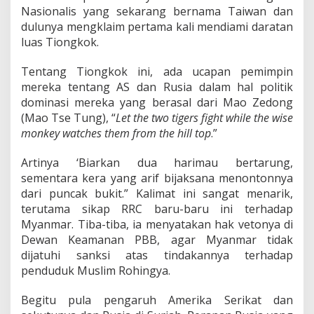
u
Nasionalis yang sekarang bernama Taiwan dan
b
dulunya mengklaim pertama kali mendiami daratan
e
r
luas Tiongkok.
n
u
Tentang Tiongkok ini, ada ucapan pemimpin
r
mereka tentang AS dan Rusia dalam hal politik
H
dominasi mereka yang berasal dari Mao Zedong
i
n
(Mao Tse Tung), “
Let the two tigers fight while the wise
g
monkey watches them from the hill top
.”
g
a
Artinya ‘Biarkan dua harimau bertarung,
K
sementara kera yang arif bijaksana menontonnya
e
t
dari puncak bukit.” Kalimat ini sangat menarik,
u
terutama sikap RRC baru-baru ini terhadap
a
Myanmar. Tiba-tiba, ia menyatakan hak vetonya di
U
Dewan Keamanan PBB, agar Myanmar tidak
m
dijatuhi sanksi atas tindakannya terhadap
u
m
penduduk Muslim Rohingya.
L
V
Begitu pula pengaruh Amerika Serikat dan
R