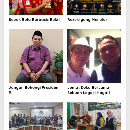
t
i
o
Sepak Bola Berbasis Bukti
Rezeki yang Menular
n
Jangan Bohongi Presiden
Jumat Duka Bersama
RI
Sebuah Legasi Hayati