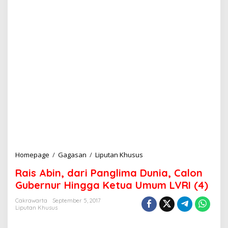
Homepage
/
Gagasan
/
Liputan Khusus
R
a
Rais Abin, dari Panglima Dunia, Calon
i
s
Gubernur Hingga Ketua Umum LVRI (4)
A
b
Cakrawarta
September 5, 2017
Liputan Khusus
i
n