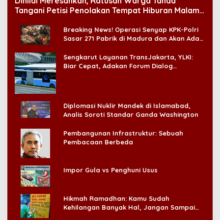
Dinilai Meresahkan, Ratusan Warga Tanda
Tangani Petisi Penolakan Tempat Hiburan Malam
di CitraLand
Breaking News! Operasi Senyap KPK-Polri
Sasar 271 Pabrik di Madura dan Akan Ada
‘Badai Pemeriksaan’
Sengkarut Layanan TransJakarta, YLKI:
Biar Cepat, Adakan Forum Dialog
Konsumen!
Diplomasi Nuklir Mandek di Islamabad,
Analis Soroti Standar Ganda Washington
Pembangunan Infrastruktur: Sebuah
Pembacaan Berbeda
Impor Gula vs Penghuni Usus
Hikmah Ramadhan: Kamu Sudah
Kehilangan Banyak Hal, Jangan Sampai
Kehilangan Diri Sendiri!