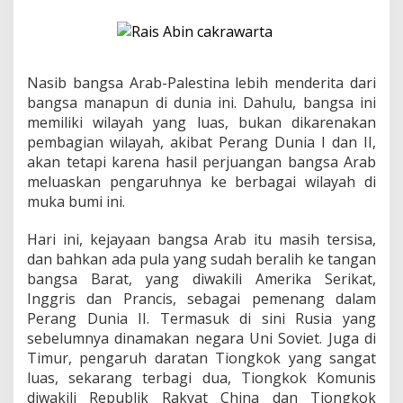
,
d
a
r
i
Nasib bangsa Arab-Palestina lebih menderita dari
P
a
bangsa manapun di dunia ini. Dahulu, bangsa ini
n
memiliki wilayah yang luas, bukan dikarenakan
g
pembagian wilayah, akibat Perang Dunia I dan II,
l
akan tetapi karena hasil perjuangan bangsa Arab
i
m
meluaskan pengaruhnya ke berbagai wilayah di
a
muka bumi ini.
D
u
Hari ini, kejayaan bangsa Arab itu masih tersisa,
n
dan bahkan ada pula yang sudah beralih ke tangan
i
a
bangsa Barat, yang diwakili Amerika Serikat,
,
Inggris dan Prancis, sebagai pemenang dalam
C
Perang Dunia II. Termasuk di sini Rusia yang
a
sebelumnya dinamakan negara Uni Soviet. Juga di
l
Timur, pengaruh daratan Tiongkok yang sangat
o
n
luas, sekarang terbagi dua, Tiongkok Komunis
G
diwakili Republik Rakyat China dan Tiongkok