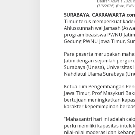
Daurah Aswaja 2026 d
e
(7/6/2026). (foto; PWN
s
i
SURABAYA, CAKRAWARTA.com
a
Timur terus memperkuat kaderis
2
Ahlussunnah wal Jamaah (Aswaj
0
program beasiswa PWNU Jatim 
4
Gedung PWNU Jawa Timur, Sura
5
Para peserta merupakan mahas
Jatim dengan sejumlah pergurua
Surabaya (Unesa), Universitas 
Nahdlatul Ulama Surabaya (Unu
Ketua Tim Pengembangan Pen
Jawa Timur, Prof Masykuri Bak
bertujuan meningkatkan kapas
karakter kepemimpinan berbasis 
“Mahasantri hari ini adalah ca
perlu memiliki kapasitas intel
nilai-nilai moderasi dan keban