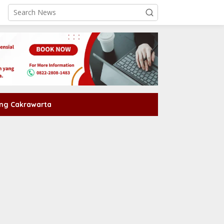
ng Cakrawarta