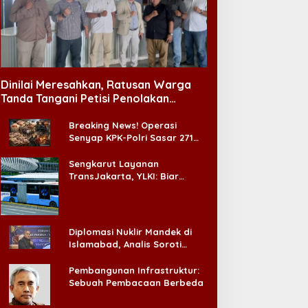
Dinilai Meresahkan, Ratusan Warga
Tanda Tangani Petisi Penolakan
Tempat Hiburan Malam di CitraLand
Breaking News! Operasi
Senyap KPK-Polri Sasar 271
Pabrik di Madura dan Akan
Ada ‘Badai Pemeriksaan’
Sengkarut Layanan
TransJakarta, YLKI: Biar
Cepat, Adakan Forum Dialog
Konsumen!
Diplomasi Nuklir Mandek di
Islamabad, Analis Soroti
Standar Ganda Washington
Pembangunan Infrastruktur:
Sebuah Pembacaan Berbeda