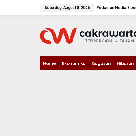
S
k
Saturday, August 8, 2026
Pedoman Media Sibe
i
p
t
o
c
o
n
t
e
n
Home
Ekonomika
Gagasan
Hiburan
t