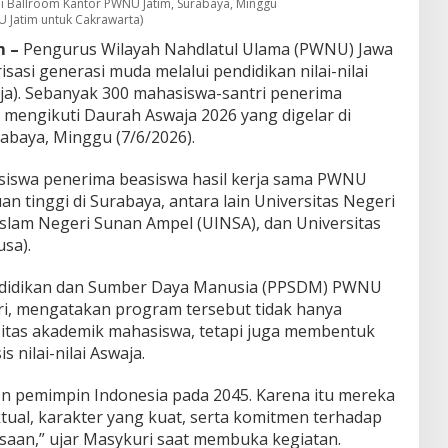
i Ballroom Kantor PWNU Jatim, Surabaya, Minggu
U Jatim untuk Cakrawarta)
 –
Pengurus Wilayah Nahdlatul Ulama (PWNU) Jawa
asi generasi muda melalui pendidikan nilai-nilai
a). Sebanyak 300 mahasiswa-santri penerima
mengikuti Daurah Aswaja 2026 yang digelar di
baya, Minggu (7/6/2026).
iswa penerima beasiswa hasil kerja sama PWNU
n tinggi di Surabaya, antara lain Universitas Negeri
Islam Negeri Sunan Ampel (UINSA), dan Universitas
sa).
didikan dan Sumber Daya Manusia (PPSDM) PWNU
ri, mengatakan program tersebut tidak hanya
itas akademik mahasiswa, tetapi juga membentuk
nilai-nilai Aswaja.
lon pemimpin Indonesia pada 2045. Karena itu mereka
ektual, karakter yang kuat, serta komitmen terhadap
gsaan,” ujar Masykuri saat membuka kegiatan.