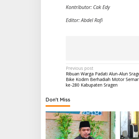
Kontributor: Cak Edy
Editor: Abdel Rafi
P
Previous post
Ribuan Warga Padati Alun-Alun Srag
o
Bike Kodim Berhadiah Motor Sema
s
ke-280 Kabupaten Sragen
t
Don't Miss
n
a
v
i