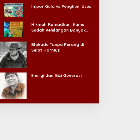
Impor Gula vs Penghuni Usus
Hikmah Ramadhan: Kamu
Sudah Kehilangan Banyak
Hal, Jangan Sampai
Kehilangan Diri Sendiri!
Blokade Tanpa Perang di
Selat Hormuz
Energi dan Gizi Generasi