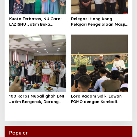
Kuota Terbatas, NU Care-
Delegasi Hong Kong
LAZISNU Jatim Buka
Pelajari Pengelolaan Masjid
Beasiswa Tahfidz 2026
Al-Akbar Surabaya
100 Korps Muballighah DMI
Lora Kadam Sidik: Lawan
Jatim Bergerak, Dorong
FOMO dengan Kembali
Masjid Ramah Anak di
kepada Ahlinya
Seluruh Daerah
Populer