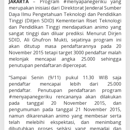
T
JAKARTA
– Program #menyapanegeriku yang
i
merupakan inisiasi dari Direktorat Jenderal Sumber
n
Daya Ilmu Pengetahuan Teknologi dan Pendidikan
g
Tinggi (Ditjen SDID) Kementerian Riset Teknologi
g
dan Pendidikan Tinggi mendapatkan animo yang
i
M
sangat tinggi dan diluar prediksi. Menurut Dirjen
a
SDID, Ali Ghufron Mukti, sejatinya program ini
s
akan ditutup masa pendaftarannya pada 20
y
November 2015 tetapi target 3000 pendaftar malah
a
r
melonjak mencapai angka 25.000 sehingga
a
penutupan pendaftaran dipercepat.
k
a
“Sampai Senin (9/11) pukul 11.30 WIB saja
t
pendaftar mencapai lebih dari 25.000
pendaftar. Penutupan pendaftaran program
#menyapanegeriku rencananya akan dilakukan
pada tanggal 20 November 2015, dan
pengumuman pada tanggal 21 November 2015,
namun dikarenakan animo yang membesar serta
telah melebihi ekspektasi, dan menimbang
dibutuhkan proses selsksi yang memadai dan