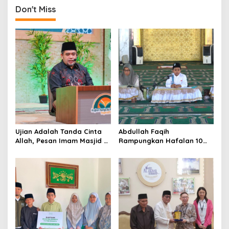
t
Don't Miss
n
a
v
i
g
a
t
i
o
Ujian Adalah Tanda Cinta
Abdullah Faqih
Allah, Pesan Imam Masjid Al
Rampungkan Hafalan 10
n
Akbar Surabaya
Juz, Jadi Inspirasi Siswa
Tahfidz