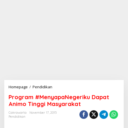
Homepage
/
Pendidikan
P
r
Program #MenyapaNegeriku Dapat
o
g
Animo Tinggi Masyarakat
r
a
Cakrawarta
November 17, 2015
Pendidikan
m
#