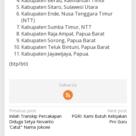
Kabupaten Berau, Kalimantan Timur
Kabupaten Sitaro, Sulawesi Utara
Kabupaten Ende, Nusa Tenggara Timur
(NTT)
Kabupaten Sumba Timur, NTT
Kabupaten Raja Ampat, Papua Barat
Kabupaten Sorong, Papua Barat
Kabupaten Teluk Bintuni, Papua Barat
Kabupaten Jayawijaya, Papua.
(btp/bti)
Follow Us
P
Previous post
Next post
Inilah Transkip Percakapan
PGRI: Kami Butuh Kebijakan
o
Diduga Setya Novanto
Pro Guru
s
'Catut" Nama Jokowi