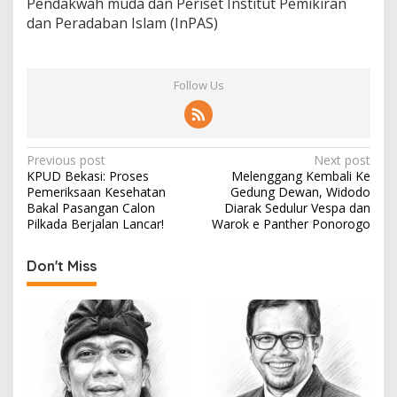
Pendakwah muda dan Periset Institut Pemikiran
dan Peradaban Islam (InPAS)
Follow Us
P
Previous post
Next post
KPUD Bekasi: Proses
Melenggang Kembali Ke
o
Pemeriksaan Kesehatan
Gedung Dewan, Widodo
s
Bakal Pasangan Calon
Diarak Sedulur Vespa dan
Pilkada Berjalan Lancar!
Warok e Panther Ponorogo
t
n
Don't Miss
a
v
i
g
a