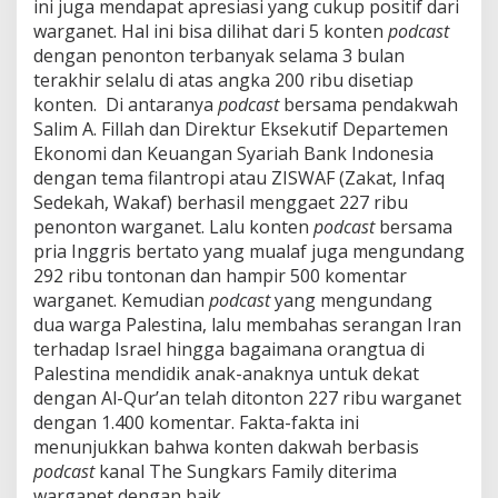
ini juga mendapat apresiasi yang cukup positif dari
warganet. Hal ini bisa dilihat dari 5 konten
podcast
dengan penonton terbanyak selama 3 bulan
terakhir selalu di atas angka 200 ribu disetiap
konten. Di antaranya
podcast
bersama pendakwah
Salim A. Fillah dan Direktur Eksekutif Departemen
Ekonomi dan Keuangan Syariah Bank Indonesia
dengan tema filantropi atau ZISWAF (Zakat, Infaq
Sedekah, Wakaf) berhasil menggaet 227 ribu
penonton warganet. Lalu konten
podcast
bersama
pria Inggris bertato yang mualaf juga mengundang
292 ribu tontonan dan hampir 500 komentar
warganet. Kemudian
podcast
yang mengundang
dua warga Palestina, lalu membahas serangan Iran
terhadap Israel hingga bagaimana orangtua di
Palestina mendidik anak-anaknya untuk dekat
dengan Al-Qur’an telah ditonton 227 ribu warganet
dengan 1.400 komentar. Fakta-fakta ini
menunjukkan bahwa konten dakwah berbasis
podcast
kanal The Sungkars Family diterima
warganet dengan baik.