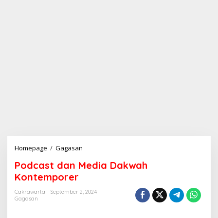
Homepage
/
Gagasan
P
o
Podcast dan Media Dakwah
d
c
Kontemporer
a
s
Cakrawarta
September 2, 2024
Gagasan
t
d