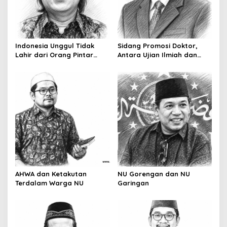
t
i
o
Indonesia Unggul Tidak
Sidang Promosi Doktor,
n
Lahir dari Orang Pintar
Antara Ujian Ilmiah dan
Saja
Pesta Prestise
AHWA dan Ketakutan
NU Gorengan dan NU
Terdalam Warga NU
Garingan