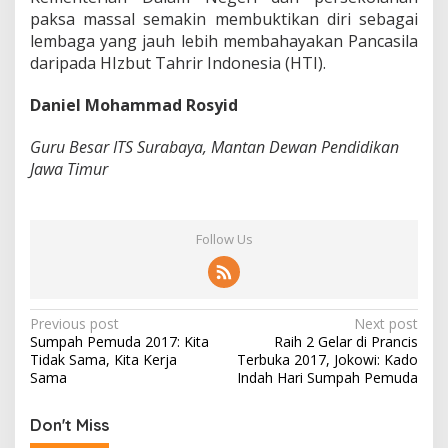
paksa massal semakin membuktikan diri sebagai
lembaga yang jauh lebih membahayakan Pancasila
daripada HIzbut Tahrir Indonesia (HTI).
Daniel Mohammad Rosyid
Guru Besar ITS Surabaya, Mantan Dewan Pendidikan
Jawa Timur
Follow Us
P
Previous post
Next post
Sumpah Pemuda 2017: Kita
Raih 2 Gelar di Prancis
o
Tidak Sama, Kita Kerja
Terbuka 2017, Jokowi: Kado
s
Sama
Indah Hari Sumpah Pemuda
t
Don't Miss
n