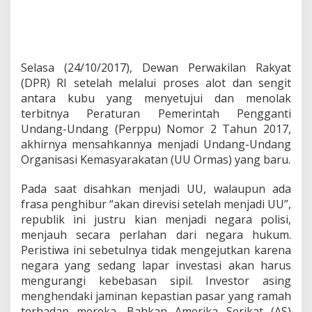
a
n
P
e
r
p
Selasa (24/10/2017), Dewan Perwakilan Rakyat
p
(DPR) RI setelah melalui proses alot dan sengit
u
antara kubu yang menyetujui dan menolak
O
terbitnya Peraturan Pemerintah Pengganti
r
m
Undang-Undang (Perppu) Nomor 2 Tahun 2017,
a
akhirnya mensahkannya menjadi Undang-Undang
s
Organisasi Kemasyarakatan (UU Ormas) yang baru.
:
M
Pada saat disahkan menjadi UU, walaupun ada
e
n
frasa penghibur “akan direvisi setelah menjadi UU”,
j
republik ini justru kian menjadi negara polisi,
a
menjauh secara perlahan dari negara hukum.
d
Peristiwa ini sebetulnya tidak mengejutkan karena
i
N
negara yang sedang lapar investasi akan harus
e
mengurangi kebebasan sipil. Investor asing
g
menghendaki jaminan kepastian pasar yang ramah
a
terhadap mereka. Bahkan Amerika Serikat (AS)