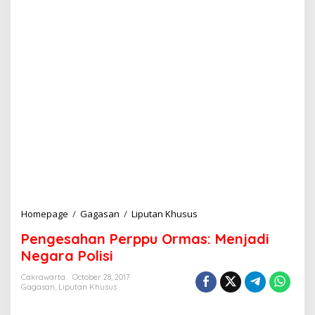
Homepage
/
Gagasan
/
Liputan Khusus
P
e
Pengesahan Perppu Ormas: Menjadi
n
g
Negara Polisi
e
s
Cakrawarta
October 28, 2017
Gagasan
,
Liputan Khusus
a
h