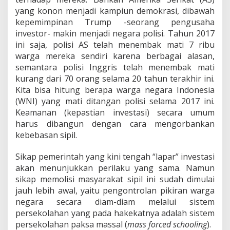
r
yang konon menjadi kampiun demokrasi, dibawah
a
P
kepemimpinan Trump -seorang pengusaha
o
investor- makin menjadi negara polisi. Tahun 2017
l
ini saja, polisi AS telah menembak mati 7 ribu
i
warga mereka sendiri karena berbagai alasan,
s
i
semantara polisi Inggris telah menembak mati
kurang dari 70 orang selama 20 tahun terakhir ini.
Kita bisa hitung berapa warga negara Indonesia
(WNI) yang mati ditangan polisi selama 2017 ini.
Keamanan (kepastian investasi) secara umum
harus dibangun dengan cara mengorbankan
kebebasan sipil.
Sikap pemerintah yang kini tengah “lapar” investasi
akan menunjukkan perilaku yang sama. Namun
sikap memolisi masyarakat sipil ini sudah dimulai
jauh lebih awal, yaitu pengontrolan pikiran warga
negara secara diam-diam melalui sistem
persekolahan yang pada hakekatnya adalah sistem
persekolahan paksa massal (
mass forced schooling
).