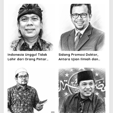
a
v
i
g
a
t
i
o
Indonesia Unggul Tidak
Sidang Promosi Doktor,
Lahir dari Orang Pintar
Antara Ujian Ilmiah dan
n
Saja
Pesta Prestise