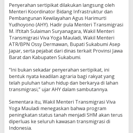
e
Penyerahan sertipikat dilakukan langsung oleh
a
Menteri Koordinator Bidang Infrastruktur dan
d
i
Pembangunan Kewilayahan Agus Harimurti
l
Yudhoyono (AHY). Hadir pula Menteri Transmigrasi
a
M. Iftitah Sulaiman Suryanagara, Wakil Menteri
n
Transmigrasi Viva Yoga Mauladi, Wakil Menteri
A
ATR/BPN Ossy Dermawan, Bupati Sukabumi Asep
g
r
Japar, serta pejabat dari dinas terkait Provinsi Jawa
a
Barat dan Kabupaten Sukabumi.
r
i
“Ini bukan sekadar penyerahan sertipikat, ini
a
bentuk nyata keadilan agraria bagi rakyat yang
telah puluhan tahun hidup dan berkarya di lahan
transmigrasi,” ujar AHY dalam sambutannya.
Sementara itu, Wakil Menteri Transmigrasi Viva
Yoga Mauladi menegaskan bahwa program
peningkatan status tanah menjadi SHM akan terus
diperluas ke seluruh kawasan transmigrasi di
Indonesia.