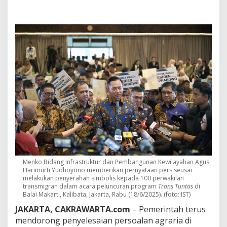
a
h
S
e
r
a
h
k
a
n
S
H
M
k
e
p
a
d
Menko Bidang Infrastruktur dan Pembangunan Kewilayahan Agus
a
Harimurti Yudhoyono memberikan pernyataan pers seusai
6
melakukan penyerahan simbolis kepada 100 perwakilan
4
transmigran dalam acara peluncuran program
Trans Tuntas
di
2
Balai Makarti, Kalibata, Jakarta, Rabu (18/6/2025). (foto: IST)
T
JAKARTA, CAKRAWARTA.com
– Pemerintah terus
r
a
mendorong penyelesaian persoalan agraria di