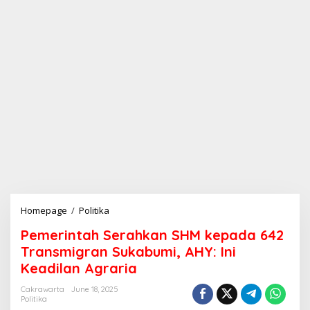
Homepage
/
Politika
P
e
Pemerintah Serahkan SHM kepada 642
m
e
Transmigran Sukabumi, AHY: Ini
r
Keadilan Agraria
i
n
Cakrawarta
June 18, 2025
t
Politika