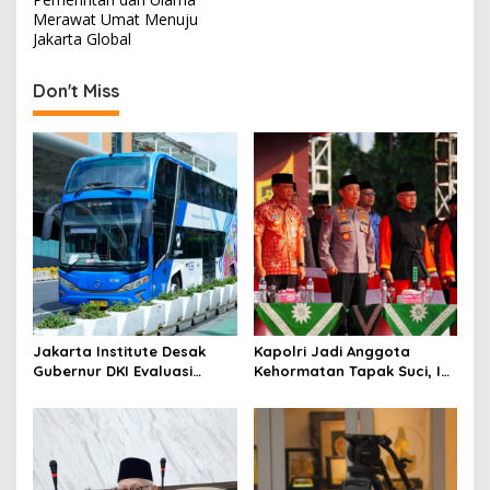
s
Merawat Umat Menuju
Jakarta Global
t
n
Don't Miss
a
v
i
g
a
t
i
o
Jakarta Institute Desak
Kapolri Jadi Anggota
n
Gubernur DKI Evaluasi
Kehormatan Tapak Suci, Ini
Transjakarta soal
Pesannya untuk Kader
Penumpang Diturunkan