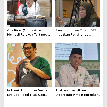
Gus Kikin: Qanun Asasi
Pengangguran Turun, DPR
Menjadi Rujukan Tertinggi
Ingatkan Pentingnya
NU, Melampaui AD/ART
Menciptakan Pekerjaan
yang Layak
Kabinet Bayangan Desak
Prof Asrorun Ni’am
Evaluasi Total MBG Usai
Dipercaya Pimpin Karteker
Rentetan Keracunan
PWNU Jambi, Dinilai Simbol
Massal
Regenerasi Kepemimpinan