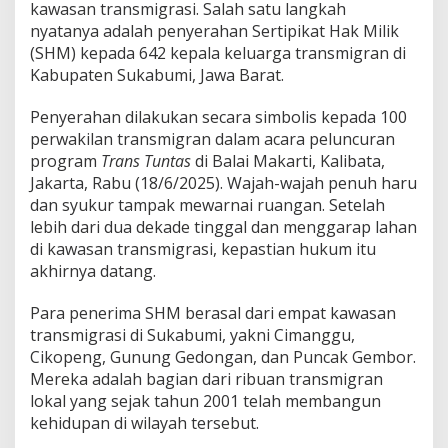
n
kawasan transmigrasi. Salah satu langkah
s
nyatanya adalah penyerahan Sertipikat Hak Milik
m
(SHM) kepada 642 kepala keluarga transmigran di
i
Kabupaten Sukabumi, Jawa Barat.
g
r
a
Penyerahan dilakukan secara simbolis kepada 100
n
perwakilan transmigran dalam acara peluncuran
S
program
Trans Tuntas
di Balai Makarti, Kalibata,
u
Jakarta, Rabu (18/6/2025). Wajah-wajah penuh haru
k
a
dan syukur tampak mewarnai ruangan. Setelah
b
lebih dari dua dekade tinggal dan menggarap lahan
u
di kawasan transmigrasi, kepastian hukum itu
m
akhirnya datang.
i
,
A
Para penerima SHM berasal dari empat kawasan
H
transmigrasi di Sukabumi, yakni Cimanggu,
Y
Cikopeng, Gunung Gedongan, dan Puncak Gembor.
:
Mereka adalah bagian dari ribuan transmigran
I
n
lokal yang sejak tahun 2001 telah membangun
i
kehidupan di wilayah tersebut.
K