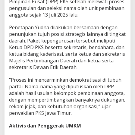
a
Pimpinan Pusat (DPP) PKS setelah melewati proses
P
pengusulan dan seleksi nama oleh unit pembinaan
u
anggota sejak 13 Juli 2025 lalu.
t
r
Penetapan Yudha dilakukan bersamaan dengan
a
J
penunjukan tujuh posisi strategis lainnya di tingkat
a
daerah. Paket kepengurusan tersebut meliputi
n
Ketua DPD PKS beserta sekretaris, bendahara, dan
j
ketua bidang kaderisasi, serta ketua dan sekretaris
i
Majelis Pertimbangan Daerah dan ketua serta
k
a
sekretaris Dewan Etik Daerah.
n
R
“Proses ini mencerminkan demokratisasi di tubuh
u
partai. Nama-nama yang diputuskan oleh DPP
m
adalah hasil usulan kelompok pembinaan anggota,
a
h
dengan mempertimbangkan banyaknya dukungan,
K
rekam jejak, dan kebutuhan organisasi,” ujar
o
perwakilan PKS Jawa Timur.
l
a
Aktivis dan Penggerak UMKM
b
o