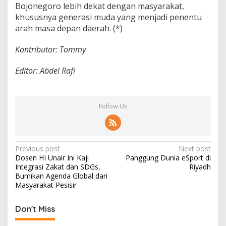
Bojonegoro lebih dekat dengan masyarakat,
khususnya generasi muda yang menjadi penentu
arah masa depan daerah. (*)
Kontributor: Tommy
Editor: Abdel Rafi
Follow Us
P
Previous post
Next post
Dosen HI Unair Ini Kaji
Panggung Dunia eSport di
o
Integrasi Zakat dan SDGs,
Riyadh
s
Bumikan Agenda Global dari
Masyarakat Pesisir
t
n
Don't Miss
a