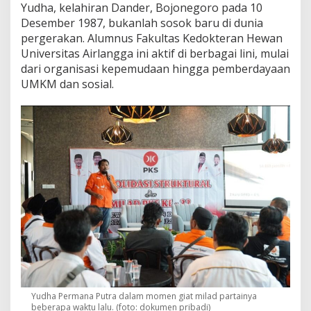
r
Yudha, kelahiran Dander, Bojonegoro pada 10
a
Desember 1987, bukanlah sosok baru di dunia
s
pergerakan. Alumnus Fakultas Kedokteran Hewan
i
Universitas Airlangga ini aktif di berbagai lini, mulai
u
n
dari organisasi kepemudaan hingga pemberdayaan
t
UMKM dan sosial.
u
k
A
n
a
k
M
u
d
a
Yudha Permana Putra dalam momen giat milad partainya
beberapa waktu lalu. (foto: dokumen pribadi)