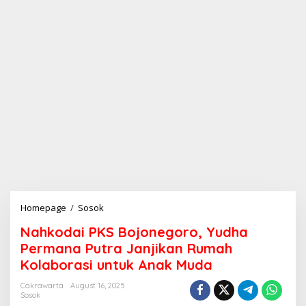
Homepage
/
Sosok
N
a
Nahkodai PKS Bojonegoro, Yudha
h
k
Permana Putra Janjikan Rumah
o
Kolaborasi untuk Anak Muda
d
a
Cakrawarta
August 16, 2025
i
Sosok