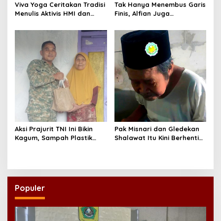
Viva Yoga Ceritakan Tradisi
Tak Hanya Menembus Garis
Menulis Aktivis HMI dan
Finis, Alfian Juga
Lahirnya Dua Buku
Menembus Sekolah Impian
Aksi Prajurit TNI Ini Bikin
Pak Misnari dan Gledekan
Kagum, Sampah Plastik
Shalawat Itu Kini Berhenti
Disulap Jadi Sembako
Berjalan
untuk Lansia
Populer