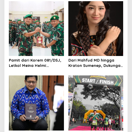
v
i
g
a
t
i
o
Pamit dari Korem 081/DSJ,
Dari Mahfud MD hingga
n
Letkol Meina Helmi:
Kraton Sumenep, Dukungan
Dukungan Anggota Jadi
Mengalir untuk Finalis
Kunci Keberhasilan Tugas
Indonesia’s Girl 2026 Asal
Jawa Timur