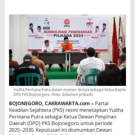
P
K
S
B
o
j
o
n
e
g
o
r
o
,
Y
u
d
Yudha Permana Putra dalam momen dirinya sebagai Ketua Bapilu
h
DPD PKS Bojonegoro. (foto: dokumen pribadi)
a
BOJONEGORO, CAKRAWARTA.com –
Partai
P
e
Keadilan Sejahtera (PKS) resmi menetapkan Yudha
r
Permana Putra sebagai Ketua Dewan Pimpinan
m
Daerah (DPD) PKS Bojonegoro untuk periode
a
2025–2030. Keputusan ini diumumkan Dewan
n