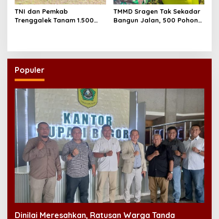
TNI dan Pemkab
TMMD Sragen Tak Sekadar
Trenggalek Tanam 1.500
Bangun Jalan, 500 Pohon
Mangrove, Perkuat
Buah Ditanam untuk
Benteng Pesisir dari Abrasi
Menjaga Masa Depan Desa
Populer
Dinilai Meresahkan, Ratusan Warga Tanda