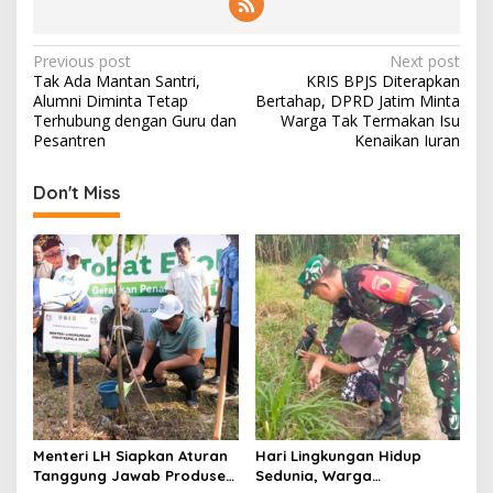
P
Previous post
Next post
Tak Ada Mantan Santri,
KRIS BPJS Diterapkan
o
Alumni Diminta Tetap
Bertahap, DPRD Jatim Minta
s
Terhubung dengan Guru dan
Warga Tak Termakan Isu
Pesantren
Kenaikan Iuran
t
n
Don't Miss
a
v
i
g
a
t
i
o
Menteri LH Siapkan Aturan
Hari Lingkungan Hidup
n
Tanggung Jawab Produsen
Sedunia, Warga