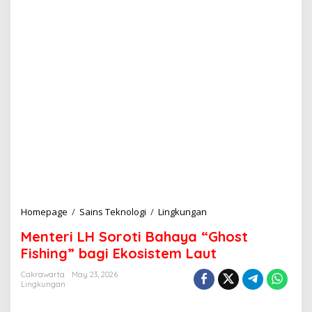
Homepage
/
Sains Teknologi
/
Lingkungan
M
e
Menteri LH Soroti Bahaya “Ghost
n
t
Fishing” bagi Ekosistem Laut
e
r
Cakrawarta
May 23, 2026
Lingkungan
i
L