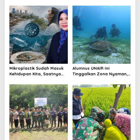
atas Sampah Plastik
Tulungagung Tanam 500
Pohon untuk Menjaga Masa
Depan
Mikroplastik Sudah Masuk
Alumnus UNAIR Ini
Kehidupan Kita, Saatnya
Tinggalkan Zona Nyaman,
Berhenti Menganggap
Kini Jaga Ekosistem Laut di
Remeh Sampah
Maladewa