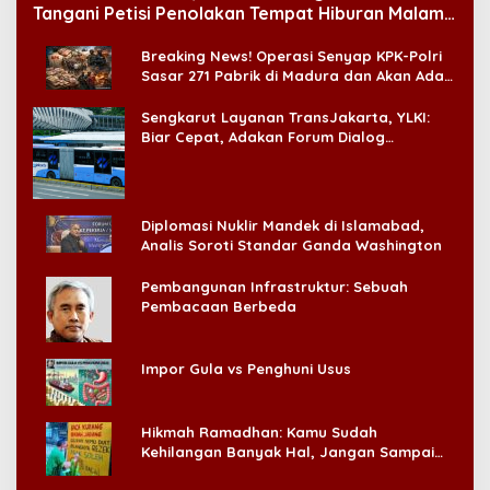
Tangani Petisi Penolakan Tempat Hiburan Malam
di CitraLand
Breaking News! Operasi Senyap KPK-Polri
Sasar 271 Pabrik di Madura dan Akan Ada
‘Badai Pemeriksaan’
Sengkarut Layanan TransJakarta, YLKI:
Biar Cepat, Adakan Forum Dialog
Konsumen!
Diplomasi Nuklir Mandek di Islamabad,
Analis Soroti Standar Ganda Washington
Pembangunan Infrastruktur: Sebuah
Pembacaan Berbeda
Impor Gula vs Penghuni Usus
Hikmah Ramadhan: Kamu Sudah
Kehilangan Banyak Hal, Jangan Sampai
Kehilangan Diri Sendiri!