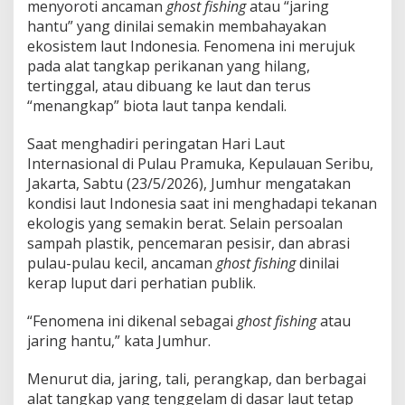
g
menyoroti ancaman
ghost fishing
atau “jaring
”
hantu” yang dinilai semakin membahayakan
b
ekosistem laut Indonesia. Fenomena ini merujuk
a
pada alat tangkap perikanan yang hilang,
g
i
tertinggal, atau dibuang ke laut dan terus
E
“menangkap” biota laut tanpa kendali.
k
o
Saat menghadiri peringatan Hari Laut
s
Internasional di Pulau Pramuka, Kepulauan Seribu,
i
s
Jakarta, Sabtu (23/5/2026), Jumhur mengatakan
t
kondisi laut Indonesia saat ini menghadapi tekanan
e
ekologis yang semakin berat. Selain persoalan
m
sampah plastik, pencemaran pesisir, dan abrasi
L
pulau-pulau kecil, ancaman
ghost fishing
dinilai
a
u
kerap luput dari perhatian publik.
t
“Fenomena ini dikenal sebagai
ghost fishing
atau
jaring hantu,” kata Jumhur.
Menurut dia, jaring, tali, perangkap, dan berbagai
alat tangkap yang tenggelam di dasar laut tetap