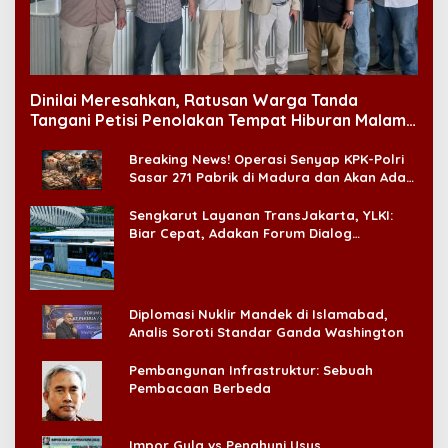
Dinilai Meresahkan, Ratusan Warga Tanda
Tangani Petisi Penolakan Tempat Hiburan Malam
di CitraLand
Breaking News! Operasi Senyap KPK-Polri
Sasar 271 Pabrik di Madura dan Akan Ada
‘Badai Pemeriksaan’
Sengkarut Layanan TransJakarta, YLKI:
Biar Cepat, Adakan Forum Dialog
Konsumen!
Diplomasi Nuklir Mandek di Islamabad,
Analis Soroti Standar Ganda Washington
Pembangunan Infrastruktur: Sebuah
Pembacaan Berbeda
Impor Gula vs Penghuni Usus