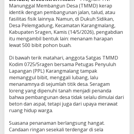
0
Manunggal Membangun Desa (TMMD) kerap
0
P
identik dengan pembangunan jalan, talud, atau
o
fasilitas fisik lainnya. Namun, di Dukuh Sidikan,
h
Desa Pelemgadung, Kecamatan Karangmalang,
o
Kabupaten Sragen, Kamis (14/5/2026), pengabdian
n
itu mengambil bentuk lain: menanam harapan
B
u
lewat 500 bibit pohon buah.
a
h
Di bawah terik matahari, anggota Satgas TMMD
D
Kodim 0725/Sragen bersama Petugas Penyuluh
i
Lapangan (PPL) Karangmalang tampak
t
a
memanggul bibit, menggali lubang, lalu
n
menanamnya di sejumlah titik desa. Seragam
a
loreng yang dipenuhi tanah menjadi penanda
m
bahwa pembangunan desa tidak selalu dimulai dari
u
n
beton dan aspal, tetapi juga dari upaya merawat
t
ruang hidup warga.
u
k
Suasana penanaman berlangsung hangat.
M
Candaan ringan sesekali terdengar di sela
e