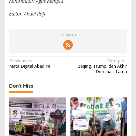
Kontributor: Agus Kemplu
Editor: Abdel Rafi
Follow Us
P
Previous post
Next post
Mata Digital Abad Ini
Beijing, Trump, dan Akhir
o
Dominasi Lama
s
t
Don't Miss
n
a
v
i
g