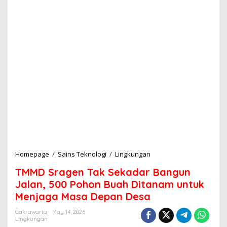
Homepage
/
Sains Teknologi
/
Lingkungan
T
M
TMMD Sragen Tak Sekadar Bangun
M
D
Jalan, 500 Pohon Buah Ditanam untuk
S
Menjaga Masa Depan Desa
r
a
Cakrawarta
May 14, 2026
g
Lingkungan