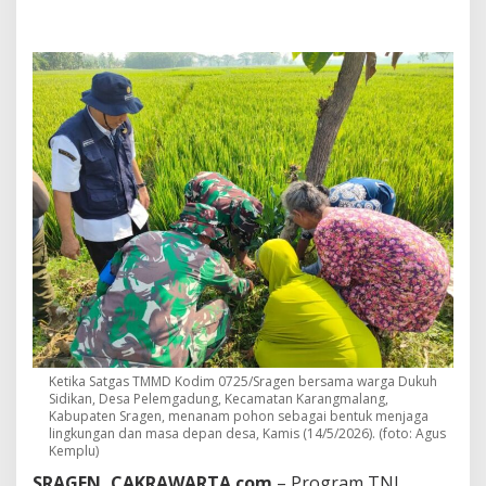
e
n
T
a
k
S
e
k
a
d
a
r
B
a
n
g
u
n
J
a
Ketika Satgas TMMD Kodim 0725/Sragen bersama warga Dukuh
l
Sidikan, Desa Pelemgadung, Kecamatan Karangmalang,
a
Kabupaten Sragen, menanam pohon sebagai bentuk menjaga
n
lingkungan dan masa depan desa, Kamis (14/5/2026). (foto: Agus
,
Kemplu)
5
SRAGEN, CAKRAWARTA.com
– Program TNI