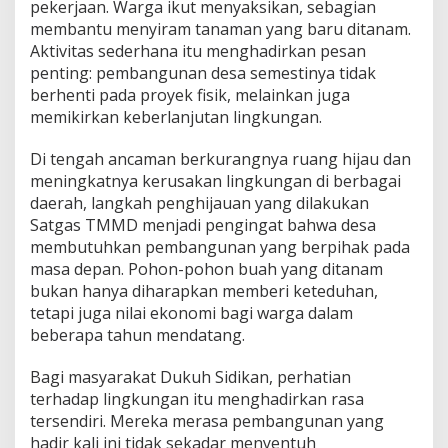
n
pekerjaan. Warga ikut menyaksikan, sebagian
j
membantu menyiram tanaman yang baru ditanam.
a
Aktivitas sederhana itu menghadirkan pesan
g
penting: pembangunan desa semestinya tidak
a
berhenti pada proyek fisik, melainkan juga
M
a
memikirkan keberlanjutan lingkungan.
s
a
Di tengah ancaman berkurangnya ruang hijau dan
D
meningkatnya kerusakan lingkungan di berbagai
e
daerah, langkah penghijauan yang dilakukan
p
a
Satgas TMMD menjadi pengingat bahwa desa
n
membutuhkan pembangunan yang berpihak pada
D
masa depan. Pohon-pohon buah yang ditanam
e
bukan hanya diharapkan memberi keteduhan,
s
a
tetapi juga nilai ekonomi bagi warga dalam
beberapa tahun mendatang.
Bagi masyarakat Dukuh Sidikan, perhatian
terhadap lingkungan itu menghadirkan rasa
tersendiri. Mereka merasa pembangunan yang
hadir kali ini tidak sekadar menyentuh