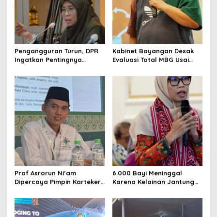
a
t
i
o
Pengangguran Turun, DPR
Kabinet Bayangan Desak
n
Ingatkan Pentingnya
Evaluasi Total MBG Usai
Menciptakan Pekerjaan
Rentetan Keracunan
yang Layak
Massal
Prof Asrorun Ni’am
6.000 Bayi Meninggal
Dipercaya Pimpin Karteker
Karena Kelainan Jantung
PWNU Jambi, Dinilai Simbol
Bawaan, DPR Desak
Regenerasi Kepemimpinan
Pemerataan Operasi
NU
Jantung Anak