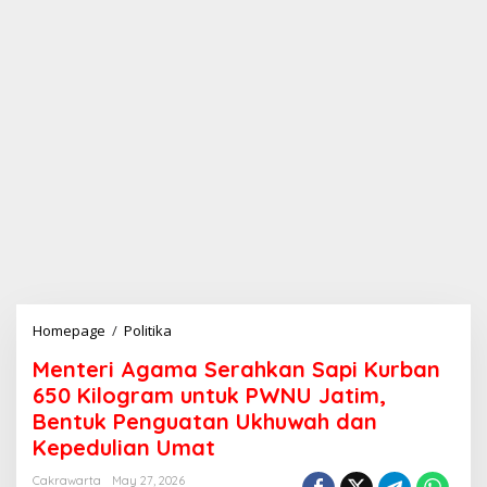
Homepage
/
Politika
M
e
Menteri Agama Serahkan Sapi Kurban
n
t
650 Kilogram untuk PWNU Jatim,
e
Bentuk Penguatan Ukhuwah dan
r
Kepedulian Umat
i
A
Cakrawarta
May 27, 2026