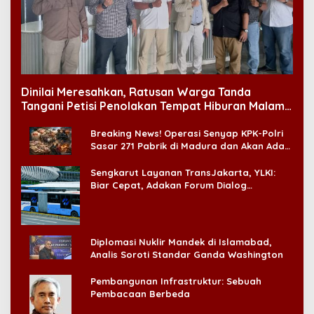
Dinilai Meresahkan, Ratusan Warga Tanda
Tangani Petisi Penolakan Tempat Hiburan Malam
di CitraLand
Breaking News! Operasi Senyap KPK-Polri
Sasar 271 Pabrik di Madura dan Akan Ada
‘Badai Pemeriksaan’
Sengkarut Layanan TransJakarta, YLKI:
Biar Cepat, Adakan Forum Dialog
Konsumen!
Diplomasi Nuklir Mandek di Islamabad,
Analis Soroti Standar Ganda Washington
Pembangunan Infrastruktur: Sebuah
Pembacaan Berbeda