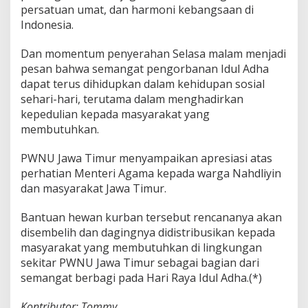
n
persatuan umat, dan harmoni kebangsaan di
t
Indonesia.
u
k
P
Dan momentum penyerahan Selasa malam menjadi
e
pesan bahwa semangat pengorbanan Idul Adha
n
dapat terus dihidupkan dalam kehidupan sosial
g
sehari-hari, terutama dalam menghadirkan
u
kepedulian kepada masyarakat yang
a
t
membutuhkan.
a
n
PWNU Jawa Timur menyampaikan apresiasi atas
U
perhatian Menteri Agama kepada warga Nahdliyin
k
dan masyarakat Jawa Timur.
h
u
w
Bantuan hewan kurban tersebut rencananya akan
a
disembelih dan dagingnya didistribusikan kepada
h
masyarakat yang membutuhkan di lingkungan
d
sekitar PWNU Jawa Timur sebagai bagian dari
a
n
semangat berbagi pada Hari Raya Idul Adha.(*)
K
e
Kontributor: Tommy