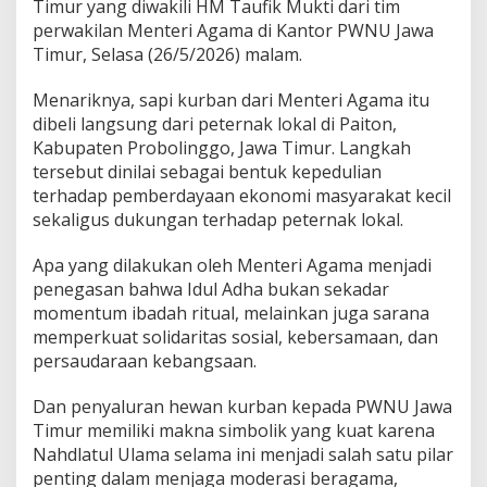
K
Timur yang diwakili HM Taufik Mukti dari tim
i
perwakilan Menteri Agama di Kantor PWNU Jawa
l
Timur, Selasa (26/5/2026) malam.
o
g
Menariknya, sapi kurban dari Menteri Agama itu
r
a
dibeli langsung dari peternak lokal di Paiton,
m
Kabupaten Probolinggo, Jawa Timur. Langkah
u
tersebut dinilai sebagai bentuk kepedulian
n
terhadap pemberdayaan ekonomi masyarakat kecil
t
u
sekaligus dukungan terhadap peternak lokal.
k
P
Apa yang dilakukan oleh Menteri Agama menjadi
W
penegasan bahwa Idul Adha bukan sekadar
N
momentum ibadah ritual, melainkan juga sarana
U
J
memperkuat solidaritas sosial, kebersamaan, dan
a
persaudaraan kebangsaan.
t
i
Dan penyaluran hewan kurban kepada PWNU Jawa
m
Timur memiliki makna simbolik yang kuat karena
,
B
Nahdlatul Ulama selama ini menjadi salah satu pilar
e
penting dalam menjaga moderasi beragama,