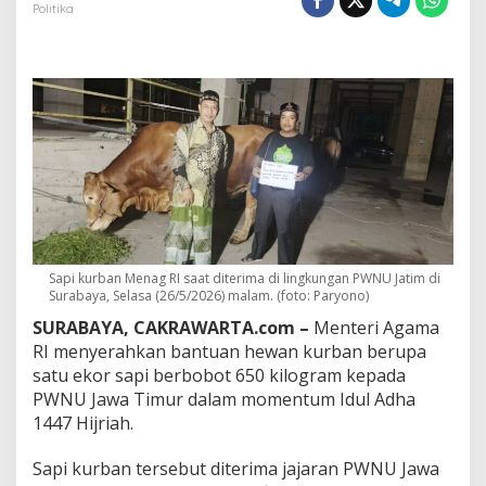
g
Politika
a
m
a
S
e
r
a
h
k
a
n
S
a
p
Sapi kurban Menag RI saat diterima di lingkungan PWNU Jatim di
i
Surabaya, Selasa (26/5/2026) malam. (foto: Paryono)
K
SURABAYA, CAKRAWARTA.com –
Menteri Agama
u
RI menyerahkan bantuan hewan kurban berupa
r
b
satu ekor sapi berbobot 650 kilogram kepada
a
PWNU Jawa Timur dalam momentum Idul Adha
n
1447 Hijriah.
6
5
Sapi kurban tersebut diterima jajaran PWNU Jawa
0