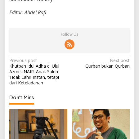
p
e
Editor: Abdel Rafi
d
u
l
i
Follow Us
a
n
U
m
a
P
Previous post
Next post
t
Khutbah Idul Adha di Ulul
Qurban bukan Qurban
o
Azmi UNAIR: Anak Saleh
s
Tidak Lahir Instan, tetapi
dari Keteladanan
t
n
Don't Miss
a
v
i
g