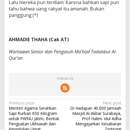
Lalu mereka pun terdiam. Karena bahkan sapi pun
tahu bahwa uang rakyat itu amanah. Bukan
panggung.(*)
AHMADIE THAHA (Cak AT)
Wartawan Senior dan Pengasuh Ma’had Tadabbur Al-
Qur’an
Follow Us
P
Previous post
Next post
Menteri Agama Serahkan
Di Hadapan 40.000 Jamaah
o
Sapi Kurban 650 Kilogram
Masjid Al-Akbar Surabaya,
s
untuk PWNU Jatim, Bentuk
Prof Halim: Idul Adha
Penguatan Ukhuwah dan
Mengajarkan Kesabaran
t
Kepedulian Umat
Tertinggi