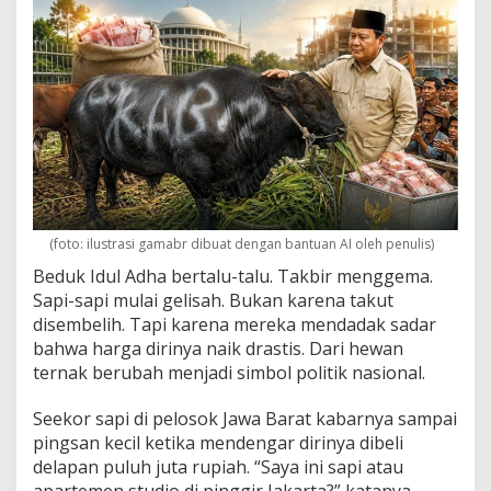
k
a
n
Q
u
r
b
a
n
(foto: ilustrasi gamabr dibuat dengan bantuan AI oleh penulis)
Beduk Idul Adha bertalu-talu. Takbir menggema.
Sapi-sapi mulai gelisah. Bukan karena takut
disembelih. Tapi karena mereka mendadak sadar
bahwa harga dirinya naik drastis. Dari hewan
ternak berubah menjadi simbol politik nasional.
Seekor sapi di pelosok Jawa Barat kabarnya sampai
pingsan kecil ketika mendengar dirinya dibeli
delapan puluh juta rupiah. “Saya ini sapi atau