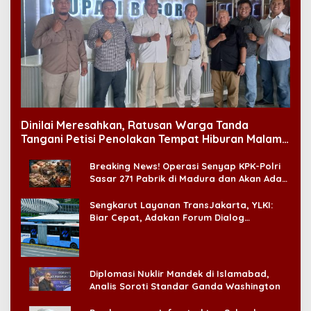
di CitraLand
Breaking News! Operasi Senyap KPK-Polri
Sasar 271 Pabrik di Madura dan Akan Ada
‘Badai Pemeriksaan’
Sengkarut Layanan TransJakarta, YLKI:
Biar Cepat, Adakan Forum Dialog
Konsumen!
Diplomasi Nuklir Mandek di Islamabad,
Analis Soroti Standar Ganda Washington
Pembangunan Infrastruktur: Sebuah
Pembacaan Berbeda
Impor Gula vs Penghuni Usus
Hikmah Ramadhan: Kamu Sudah
Kehilangan Banyak Hal, Jangan Sampai
Kehilangan Diri Sendiri!
Blokade Tanpa Perang di Selat Hormuz