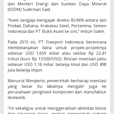
sebesar USD 1,659 miliar atau sekitar Rp 22,41
triliun (kurs Rp 13.500/USD). Rincian investasi yaitu
sebesar USD 1,16 miliar belanja lokal dan USD 498
juta belanja impor.
Menurut Menperin, pemerintah berharap investasi
yang besar itu idealnya mengalir juga ke
perusahaan penghasil komponen dan manufaktur
domestik.
“Ini sekaligus untuk menggerakkan aktivitas bisnis
dan lapangan kerja, apalagi pemerintah sedang
memacu ekonomi melalui paket kebijakan
deregulasi pada pertengahan September kemarin,”
pungkas politisi Hanura itu.
(msa/bti)
Follow Us