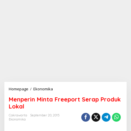
Homepage
/
Ekonomika
M
e
Menperin Minta Freeport Serap Produk
n
p
Lokal
e
r
Cakrawarta
September 20, 2015
Ekonomika
i
n