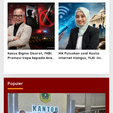
Kasus Bigmo Disorot, FKBI:
MK Putuskan soal Kuota
Promosi Vape kepada Anak
Internet Hangus, YLKI: Ini
Berpotensi Masuk Ranah
Kemenangan Konsumen
Pidana
Populer
Dinilai Meresahkan, Ratusan Warga Tanda
Tangani Petisi Penolakan Tempat Hiburan Malam