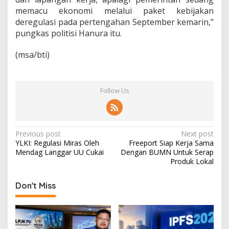
P
Previous post
Next post
YLKI: Regulasi Miras Oleh
Freeport Siap Kerja Sama
o
Mendag Langgar UU Cukai
Dengan BUMN Untuk Serap
s
Produk Lokal
t
Don't Miss
n
a
v
i
g
a
t
i
o
Munas PERJASI dan
Bulan Dana Pensiun
APTAKSINDO Siap Digelar,
Pertama Digelar
n
Bahas Regenerasi hingga
September, Industri
Revisi AD/ART
Perkuat Ekosistem Pensiun