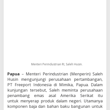
M
i
n
Menteri Perindustrian RI, Saleh Husin.
t
a
Papua
– Menteri Perindustrian (Menperin) Saleh
F
r
Husin mengunjungi perusahaan pertambangan,
e
PT Freeport Indonesia di Mimika, Papua. Dalam
e
kunjungan tersebut, Saleh meminta perusahaan
p
penambang emas asal Amerika Serikat itu
o
r
untuk menyerap produk dalam negeri. Utamanya
t
komponen baja dan bahan baku bangunan untuk
S
membangun infrastruktur di sekitar pabrik.
e
r
“Sejalan dengan komitmen investasi dan operasi
a
p
Freeport di Indonesia, saya minta mereka
P
menggunakan lebih banyak produk yang sudah
r
bisa dihasilkan di dalam negeri seperti baja dari
o
Krakatau Steel, semen dari Semen Indonesia, batu
d
bara dari PTBA dan lain-lain,” ujar Saleh Husin di
u
k
Mimika, Papua, Minggu (20/9).
L