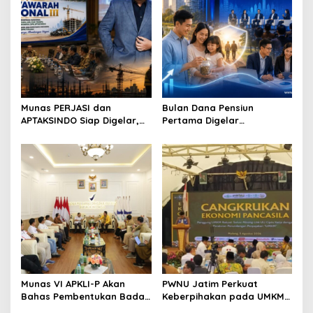
Berkelanjutan
Munas VI APKLI-P Akan
PWNU Jatim Perkuat
Bahas Pembentukan Badan
Keberpihakan pada UMKM
Perekonomian UMKM RI,
Lewat Ekonomi Pancasila
Dinilai Penting Hadapi
Bonus Demografi