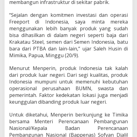
o
Menurut Menperin, produk Indonesia tak kalah
k
dari produk luar negeri. Dari segi kualitas, produk
a
Indonesia mumpuni untuk memenuhi kebutuhan
l
operasional perusahaan BUMN, swasta dan
pemerintah. Faktor kedekatan lokasi juga menjadi
keunggulan dibanding produk luar negeri.
Untuk diketahui, Menperin berkunjung ke Timika
bersama Menteri Perencanaan Pembangunan
Nasional/Kepala Badan Perencanaan
Pembangunan Nasional (Bappenas) Sofyan Djalil
dan Menteri Energi dan Sumber Daya Mineral
(ESDM) Sudirman Said.
“Kami sengaja mengajak direksi BUMN antara lain
Pindad, Dahana, Krakatau Steel, Pertamina, Semen
Indonesia dan PT Bukit Asam ke sini,” imbuh Saleh.
Pada 2015 ini, PT Freeport Indonesia berencana
membelanjakan dana untuk proyek-proyeknya