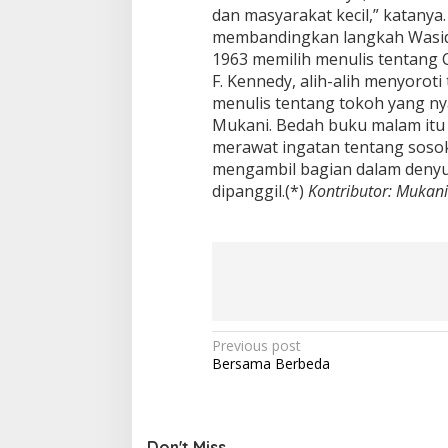
dan masyarakat kecil,” katanya. 
membandingkan langkah Wasid d
1963 memilih menulis tentang C
F. Kennedy, alih-alih menyorot
menulis tentang tokoh yang nya
Mukani. Bedah buku malam itu 
merawat ingatan tentang soso
mengambil bagian dalam denyut
dipanggil.(*)
Kontributor: Mukani
P
Previous post
Bersama Berbeda
o
s
t
Don't Miss