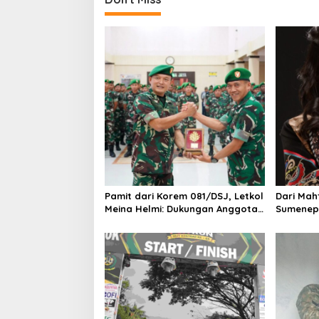
n
a
v
i
g
a
t
i
o
n
Pamit dari Korem 081/DSJ, Letkol
Dari Mah
Meina Helmi: Dukungan Anggota
Sumenep,
Jadi Kunci Keberhasilan Tugas
untuk Fin
Asal Jaw