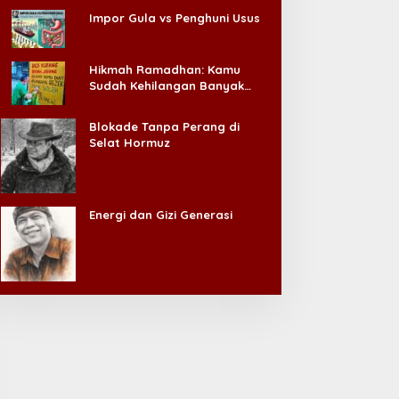
Impor Gula vs Penghuni Usus
Hikmah Ramadhan: Kamu
Sudah Kehilangan Banyak
Hal, Jangan Sampai
Kehilangan Diri Sendiri!
Blokade Tanpa Perang di
Selat Hormuz
Energi dan Gizi Generasi