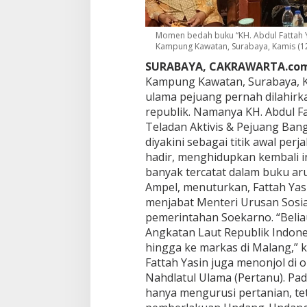
d
a
r
Momen bedah buku “KH. Abdul Fattah Ya
i
Kampung Kawatan, Surabaya, Kamis (12
K
SURABAYA, CAKRAWARTA.co
a
m
Kampung Kawatan, Surabaya, Ka
p
ulama pejuang pernah dilahirk
u
republik. Namanya KH. Abdul Fat
n
Teladan Aktivis & Pejuang Ban
g
diyakini sebagai titik awal perj
K
a
hadir, menghidupkan kembali i
w
banyak tercatat dalam buku ar
a
Ampel, menuturkan, Fattah Ya
t
menjabat Menteri Urusan Sosi
a
n
pemerintahan Soekarno. “Beliau
,
Angkatan Laut Republik Indone
U
hingga ke markas di Malang,” k
l
Fattah Yasin juga menonjol di 
a
Nahdlatul Ulama (Pertanu). Pad
m
a
hanya mengurusi pertanian, te
P