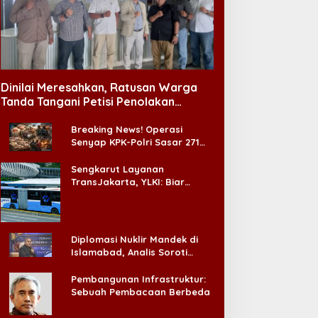
Dinilai Meresahkan, Ratusan Warga
Tanda Tangani Petisi Penolakan
Tempat Hiburan Malam di CitraLand
Breaking News! Operasi
Senyap KPK-Polri Sasar 271
Pabrik di Madura dan Akan
Ada ‘Badai Pemeriksaan’
Sengkarut Layanan
TransJakarta, YLKI: Biar
Cepat, Adakan Forum Dialog
Konsumen!
Diplomasi Nuklir Mandek di
Islamabad, Analis Soroti
Standar Ganda Washington
Pembangunan Infrastruktur:
Sebuah Pembacaan Berbeda