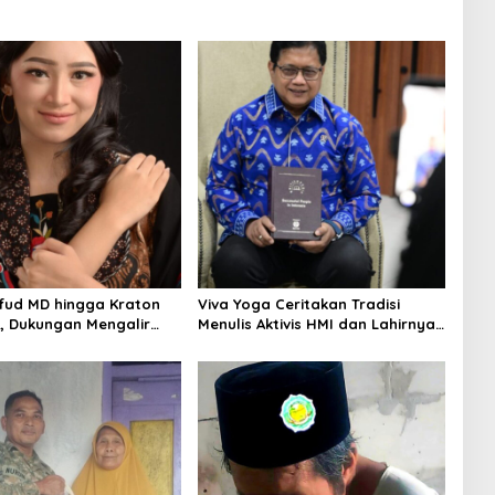
fud MD hingga Kraton
Viva Yoga Ceritakan Tradisi
 Dukungan Mengalir
Menulis Aktivis HMI dan Lahirnya
alis Indonesia’s Girl 2026
Dua Buku
a Timur