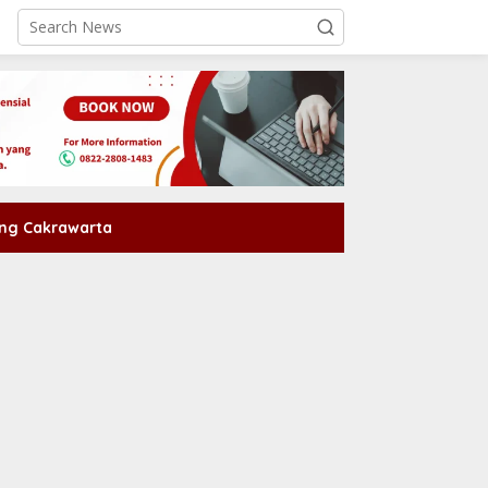
ng Cakrawarta