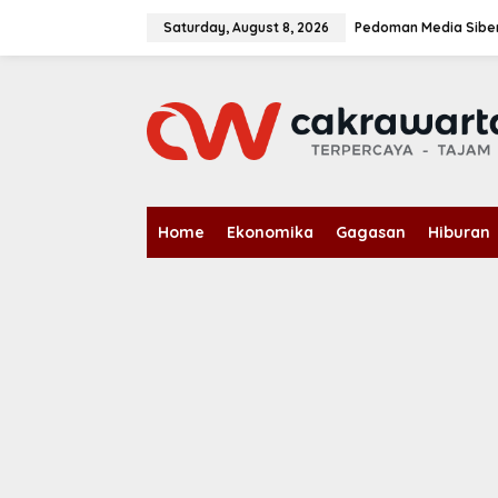
S
k
Saturday, August 8, 2026
Pedoman Media Sibe
i
p
t
o
c
o
n
t
e
n
Home
Ekonomika
Gagasan
Hiburan
t