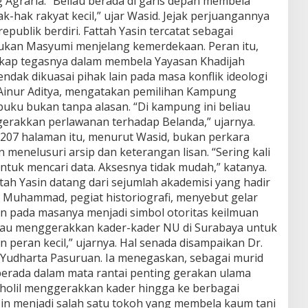
graria. “Beliau berada di garis depan membela
hak rakyat kecil,” ujar Wasid. Jejak perjuangannya
publik berdiri. Fattah Yasin tercatat sebagai
tukan Masyumi menjelang kemerdekaan. Peran itu,
ikap tegasnya dalam membela Yayasan Khadijah
dak dikuasai pihak lain pada masa konflik ideologi
n Ainur Aditya, mengatakan pemilihan Kampung
buku bukan tanpa alasan. “Di kampung ini beliau
gerakkan perlawanan terhadap Belanda,” ujarnya.
 207 halaman itu, menurut Wasid, bukan perkara
 menelusuri arsip dan keterangan lisan. “Sering kali
ntuk mencari data. Aksesnya tidak mudah,” katanya.
ah Yasin datang dari sejumlah akademisi yang hadir
 Muhammad, pegiat historiografi, menyebut gelar
in pada masanya menjadi simbol otoritas keilmuan
Beliau menggerakkan kader-kader NU di Surabaya untuk
n peran kecil,” ujarnya. Hal senada disampaikan Dr.
 Yudharta Pasuruan. Ia menegaskan, sebagai murid
 berada dalam mata rantai penting gerakan ulama
holil menggerakkan kader hingga ke berbagai
sin menjadi salah satu tokoh yang membela kaum tani