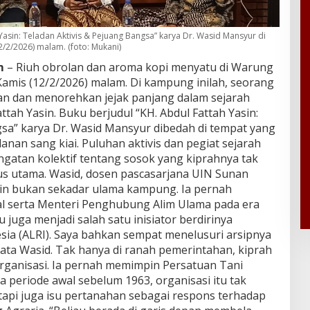
sin: Teladan Aktivis & Pejuang Bangsa” karya Dr. Wasid Mansyur di
/2/2026) malam. (foto: Mukani)
m
– Riuh obrolan dan aroma kopi menyatu di Warung
mis (12/2/2026) malam. Di kampung inilah, seorang
an dan menorehkan jejak panjang dalam sejarah
tah Yasin. Buku berjudul “KH. Abdul Fattah Yasin:
gsa” karya Dr. Wasid Mansyur dibedah di tempat yang
alanan sang kiai. Puluhan aktivis dan pegiat sejarah
ngatan kolektif tentang sosok yang kiprahnya tak
us utama. Wasid, dosen pascasarjana UIN Sunan
sin bukan sekadar ulama kampung. Ia pernah
al serta Menteri Penghubung Alim Ulama pada era
 juga menjadi salah satu inisiator berdirinya
sia (ALRI). Saya bahkan sempat menelusuri arsipnya
ata Wasid. Tak hanya di ranah pemerintahan, kiprah
organisasi. Ia pernah memimpin Persatuan Tani
a periode awal sebelum 1963, organisasi itu tak
tapi juga isu pertanahan sebagai respons terhadap