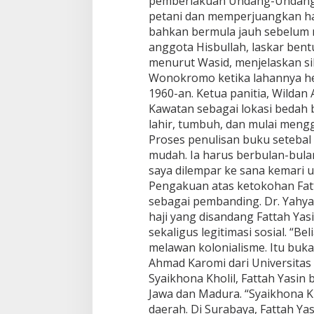
pemberlakuan Undang-Undang A
e
petani dan memperjuangkan hak-
j
bahkan bermula jauh sebelum re
u
a
anggota Hisbullah, laskar ben
n
menurut Wasid, menjelaskan s
g
Wonokromo ketika lahannya hen
y
1960-an. Ketua panitia, Wilda
a
Kawatan sebagai lokasi bedah 
n
g
lahir, tumbuh, dan mulai meng
T
Proses penulisan buku setebal
e
mudah. Ia harus berbulan-bulan
r
saya dilempar ke sana kemari u
l
u
Pengakuan atas ketokohan Fatt
p
sebagai pembanding. Dr. Yahya
a
haji yang disandang Fattah Yas
k
sekaligus legitimasi sosial. “
a
melawan kolonialisme. Itu buka
n
Ahmad Karomi dari Universitas
Syaikhona Kholil, Fattah Yasin
Jawa dan Madura. “Syaikhona K
daerah. Di Surabaya, Fattah Ya