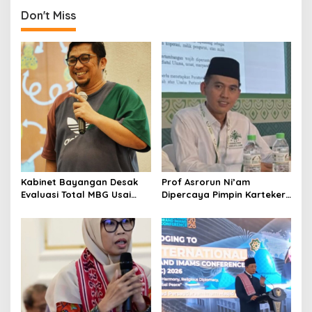
t
Don't Miss
n
a
v
i
g
a
t
i
o
Kabinet Bayangan Desak
Prof Asrorun Ni’am
Evaluasi Total MBG Usai
Dipercaya Pimpin Karteker
n
Rentetan Keracunan
PWNU Jambi, Dinilai Simbol
Massal
Regenerasi Kepemimpinan
NU