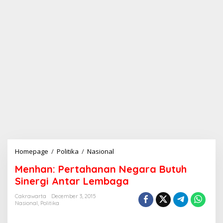
Homepage
/
Politika
/
Nasional
M
e
Menhan: Pertahanan Negara Butuh
n
h
Sinergi Antar Lembaga
a
n
Cakrawarta
December 3, 2015
Nasional
,
Politika
:
P