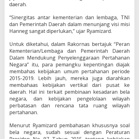
g
daerah.
i
A
“Sinergitas antar kementerian dan lembaga, TNI
n
t
dan Pemerintah Daerah dalam menunjang visi misi
a
Hanneg sangat diperlukan,” ujar Ryamizard.
r
L
Untuk diketahui, dalam Rakornas bertajuk “Peran
e
Kementerian/Lembaga dan Pemerintah Daerah
m
b
Dalam Mendukung Penyelenggaraan Pertahanan
a
Negara” itu, para pemangku kepentingan diajak
g
membahas kebijakan umum pertahanan periode
a
2015-2019. Lebih jauh, mereka juga diarahkan
membahaas kebijakan vertikal dari pusat ke
daerah. Hal ini terkait pembinaan kesadaran bela
negara, dan kebijakan pengelolaan wilayah
perbatasan dan rencana tata ruang wilayah
pertahanan.
Menurut Ryamizard pembahasan khususnya soal
bela negara, sudah sesuai dengan Peraturan