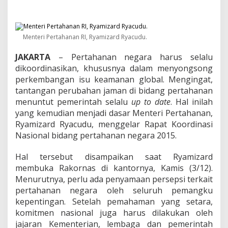
e
r
t
a
h
Menteri Pertahanan RI, Ryamizard Ryacudu.
a
n
JAKARTA
– Pertahanan negara harus selalu
a
dikoordinasikan, khususnya dalam menyongsong
n
perkembangan isu keamanan global. Mengingat,
N
tantangan perubahan jaman di bidang pertahanan
e
menuntut pemerintah selalu
g
up to date
. Hal inilah
a
yang kemudian menjadi dasar Menteri Pertahanan,
r
Ryamizard Ryacudu, menggelar Rapat Koordinasi
a
Nasional bidang pertahanan negara 2015.
B
u
Hal tersebut disampaikan saat Ryamizard
t
u
membuka Rakornas di kantornya, Kamis (3/12).
h
Menurutnya, perlu ada penyamaan persepsi terkait
S
pertahanan negara oleh seluruh pemangku
i
kepentingan. Setelah pemahaman yang setara,
n
e
komitmen nasional juga harus dilakukan oleh
r
jajaran Kementerian, lembaga dan pemerintah