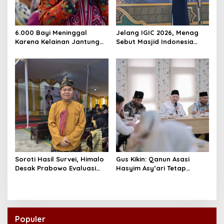
6.000 Bayi Meninggal
Jelang IGIC 2026, Menag
Karena Kelainan Jantung
Sebut Masjid Indonesia
Bawaan, DPR Desak
Dikagumi Dunia
Pemerataan Operasi
Jantung Anak
Soroti Hasil Survei, Himalo
Gus Kikin: Qanun Asasi
Desak Prabowo Evaluasi
Hasyim Asy’ari Tetap
dan Rombak Kabinet
Relevan Menjawab Zaman
Populer