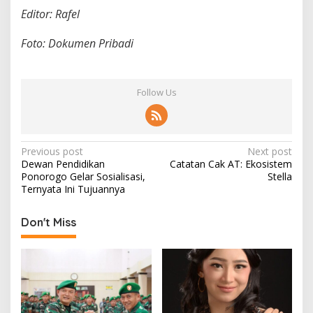
Editor: Rafel
Foto: Dokumen Pribadi
Follow Us
P
Previous post
Next post
Dewan Pendidikan
Catatan Cak AT: Ekosistem
o
Ponorogo Gelar Sosialisasi,
Stella
s
Ternyata Ini Tujuannya
t
Don't Miss
n
a
v
i
g