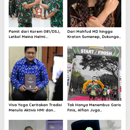
a
t
i
o
Pamit dari Korem 081/DSJ,
Dari Mahfud MD hingga
Letkol Meina Helmi:
Kraton Sumenep, Dukungan
n
Dukungan Anggota Jadi
Mengalir untuk Finalis
Kunci Keberhasilan Tugas
Indonesia’s Girl 2026 Asal
Jawa Timur
Viva Yoga Ceritakan Tradisi
Tak Hanya Menembus Garis
Menulis Aktivis HMI dan
Finis, Alfian Juga
Lahirnya Dua Buku
Menembus Sekolah Impian