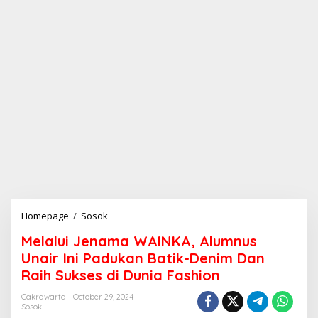
Homepage
/
Sosok
M
e
Melalui Jenama WAINKA, Alumnus
l
a
Unair Ini Padukan Batik-Denim Dan
l
Raih Sukses di Dunia Fashion
u
i
Cakrawarta
October 29, 2024
J
Sosok