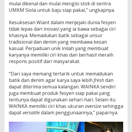
i
mulai dikenal dan mulai mengisi stok di sentra
h
UMKM Siola untuk baju siap pakai,” ungkapnya.
S
u
Kesuksesan Wiant dalam menjejaki dunia fesyen
k
s
tidak lepas dari inovasi yang ia bawa sebagai ciri
e
khasnya. Memadukan batik sebagai unsur
s
tradisional dan denim yang membawa kesan
d
kasual. Perpaduan unik inilah yang membuat
i
karyanya memiliki ciri khas dan berhasil meraih
D
u
respons positif dari masyarakat.
n
i
“Dari saya memang tertarik untuk memadukan
a
batik dan denim agar karya saya lebih
fresh
dan
F
dapat diterima semua kalangan. WAINKA sendiri
a
s
juga membuat produk fesyen siap pakai yang
h
tentunya dapat digunakan sehari-hari. Selain itu
i
WAINKA memiliki ciri khas ukuran
oversize
sehingga
o
dapat
versatile
dalam penggunaannya,” paparnya.
n