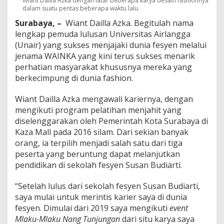
Wiant Dailla Azka dengan latar beberapa karya desain fashionnya
n
dalam suatu pentas beberapa waktu lalu.
i
P
Surabaya, –
Wiant Dailla Azka. Begitulah nama
a
lengkap pemuda lulusan Universitas Airlangga
d
(Unair) yang sukses menjajaki dunia fesyen melalui
u
jenama WAINKA yang kini terus sukses menarik
k
a
perhatian masyarakat khususnya mereka yang
n
berkecimpung di dunia fashion.
B
a
Wiant Dailla Azka mengawali kariernya, dengan
t
mengikuti program pelatihan menjahit yang
i
k
diselenggarakan oleh Pemerintah Kota Surabaya di
-
Kaza Mall pada 2016 silam. Dari sekian banyak
D
orang, ia terpilih menjadi salah satu dari tiga
e
peserta yang beruntung dapat melanjutkan
n
i
pendidikan di sekolah fesyen Susan Budiarti.
m
D
“Setelah lulus dari sekolah fesyen Susan Budiarti,
a
saya mulai untuk merintis karier saya di dunia
n
fesyen. Dimulai dari 2019 saya mengikuti
event
R
a
Mlaku-Mlaku Nang Tunjungan
dari situ karya saya