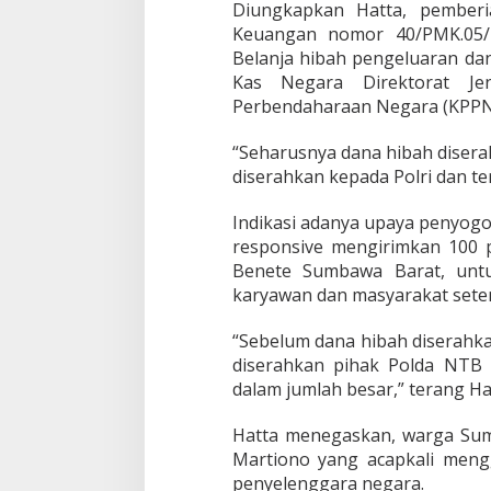
Diungkapkan Hatta, pemberi
o
t
Keuangan nomor 40/PMK.05/2
i
Belanja hibah pengeluaran da
f
Kas Negara Direktorat Je
H
Perbendaharaan Negara (KPPN)
i
b
a
“Seharusnya dana hibah diser
h
diserahkan kepada Polri dan ter
R
p
Indikasi adanya upaya penyogo
5
responsive mengirimkan 100
,
5
Benete Sumbawa Barat, unt
M
karyawan dan masyarakat sete
i
l
“Sebelum dana hibah diserahka
i
diserahkan pihak Polda NTB
a
r
dalam jumlah besar,” terang Ha
P
T
Hatta menegaskan, warga Su
N
Martiono yang acapkali men
e
penyelenggara negara.
w