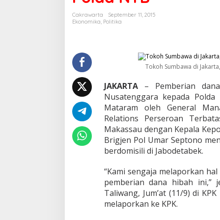
k
a
Cakrawarta
September 11, 2015
t
Ekonomika
,
Politika
S
u
m
b
a
Tokoh Sumbawa di Jakarta,
w
a
JAKARTA
– Pemberian dana 
D
Nusatenggara kepada Polda N
e
Mataram oleh General Mana
s
Relations Perseroan Terba
a
k
Makassau dengan Kepala Kepol
K
Brigjen Pol Umar Septono men
P
berdomisili di Jabodetabek.
K
U
“Kami sengaja melaporkan hal 
n
g
pemberian dana hibah ini,”
k
Taliwang, Jum’at (11/9) di K
a
melaporkan ke KPK.
p
M