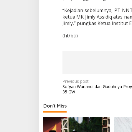
m
o
“Kejadian sebelumnya, PT NN
n
ketua MK Jimly Assidiq atas n
t
Jimly,” pungkas Ketua Institut 
P
a
d
(ht/bti)
a
P
o
l
d
a
N
T
P
Previous post
B
Sofyan Wanandi dan Gaduhnya Proye
o
35 GW
s
t
Don't Miss
n
a