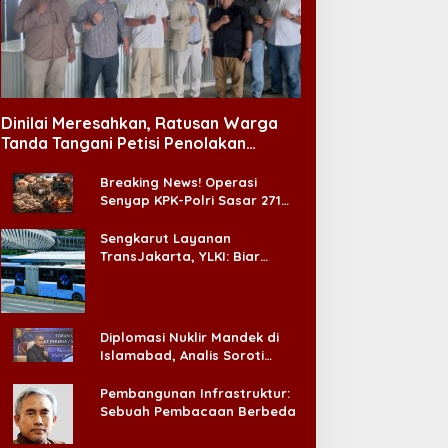
Dinilai Meresahkan, Ratusan Warga
Tanda Tangani Petisi Penolakan
Tempat Hiburan Malam di CitraLand
Breaking News! Operasi
Senyap KPK-Polri Sasar 271
Pabrik di Madura dan Akan
Ada ‘Badai Pemeriksaan’
Sengkarut Layanan
TransJakarta, YLKI: Biar
Cepat, Adakan Forum Dialog
Konsumen!
Diplomasi Nuklir Mandek di
Islamabad, Analis Soroti
Standar Ganda Washington
Pembangunan Infrastruktur:
Sebuah Pembacaan Berbeda