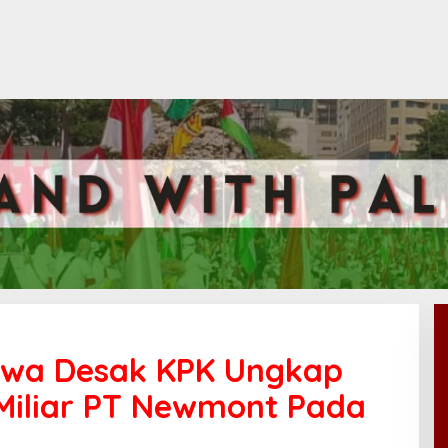
wa Desak KPK Ungkap
 Miliar PT Newmont Pada