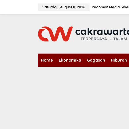
S
k
Saturday, August 8, 2026
Pedoman Media Sibe
i
p
t
o
c
o
n
t
e
n
Home
Ekonomika
Gagasan
Hiburan
t