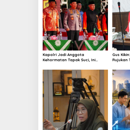
v
i
g
a
t
i
o
Kapolri Jadi Anggota
Gus Kikin
n
Kehormatan Tapak Suci, Ini
Rujukan 
Pesannya untuk Kader
AD/ART