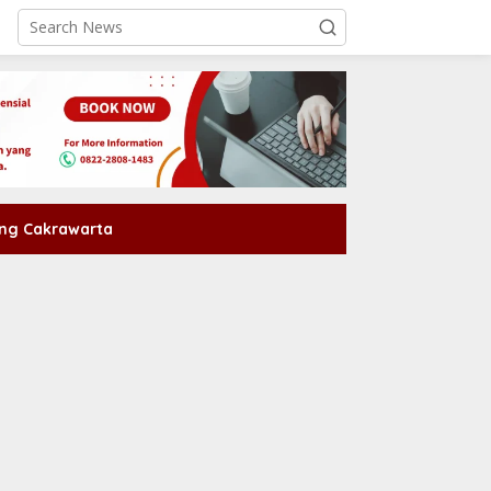
ng Cakrawarta