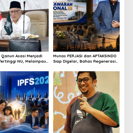
: Qanun Asasi Menjadi
Munas PERJASI dan APTAKSINDO
Tertinggi NU, Melampaui
Siap Digelar, Bahas Regenerasi
hingga Revisi AD/ART