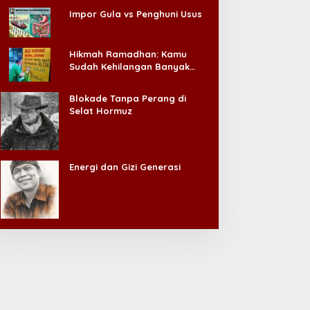
Impor Gula vs Penghuni Usus
Hikmah Ramadhan: Kamu
Sudah Kehilangan Banyak
Hal, Jangan Sampai
Kehilangan Diri Sendiri!
Blokade Tanpa Perang di
Selat Hormuz
Energi dan Gizi Generasi