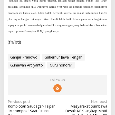
“Jadikan ini target yang harus dicapai, jadikan target negara bukan jadi target
presiden, sehingga jika waktunya harus
nyebrang
ke periode presiden berikutnya
program ini harus jalan, tidak boleh berhenti karena ini adalah kebutuhan bangsa
jika ingin bangsa ini maju. Rizal Ramli lebih baik fokus pada cara bagaimana
supaya target ini sukses daripada berfikir angka-angka yang belum bisa dibenarkan
seperti potensi kerugian PLN,” pungkasnya.
(fh/bti)
Ganjar Pranowo
Gubernur Jawa Tengah
Gunawan Ardiyanto
Guru honorer
Follow Us
P
Previous post
Next post
Komplotan Saudagar-Taipan
Masyarakat Sumbawa
o
"Merampok" Saat Situasi
Desak KPK Ungkap Motif