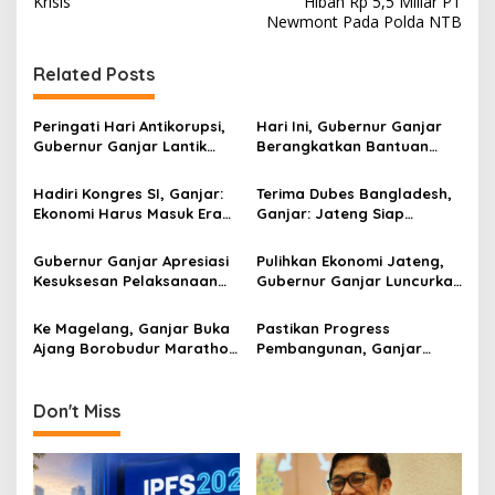
s
Krisis
Hibah Rp 5,5 Miliar PT
Newmont Pada Polda NTB
t
n
Related Posts
a
v
Peringati Hari Antikorupsi,
Hari Ini, Gubernur Ganjar
Gubernur Ganjar Lantik
Berangkatkan Bantuan
i
“Agen Antikorupsi Jawa
Relawan dan Logistik Untuk
g
Tengah”
Bencana Semeru Jatim
Hadiri Kongres SI, Ganjar:
Terima Dubes Bangladesh,
Ekonomi Harus Masuk Era
Ganjar: Jateng Siap
a
4.0 Sementara
Bekerjasama!
t
Masyarakatnya Level 5.0!
Gubernur Ganjar Apresiasi
Pulihkan Ekonomi Jateng,
i
Kesuksesan Pelaksanaan
Gubernur Ganjar Luncurkan
Borobudur Marathon 2021
“Kredit Lapak” Untuk Emak-
o
Emak
Ke Magelang, Ganjar Buka
Pastikan Progress
n
Ajang Borobudur Marathon
Pembangunan, Ganjar
2021
Kunjungi Proyek Tol
Semarang-Demak Seksi II
Don't Miss