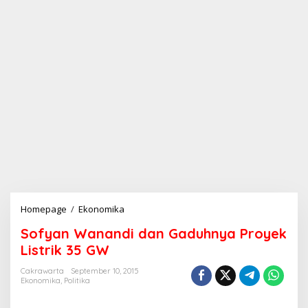
Homepage
/
Ekonomika
S
o
Sofyan Wanandi dan Gaduhnya Proyek
f
y
Listrik 35 GW
a
n
Cakrawarta
September 10, 2015
Ekonomika
,
Politika
W
a