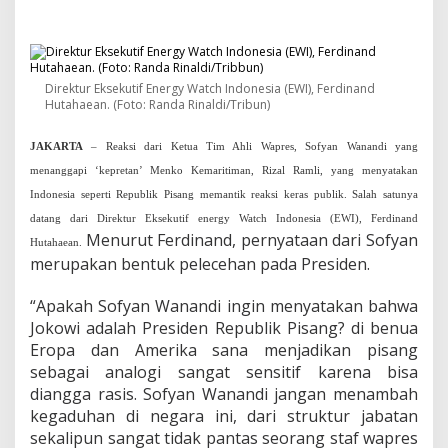
n
a
n
d
i
Direktur Eksekutif Energy Watch Indonesia (EWI), Ferdinand
d
Hutahaean. (Foto: Randa Rinaldi/Tribun)
a
n
G
JAKARTA
– Reaksi dari Ketua Tim Ahli Wapres, Sofyan Wanandi yang
a
menanggapi ‘kepretan’ Menko Kemaritiman, Rizal Ramli, yang menyatakan
d
Indonesia seperti Republik Pisang memantik reaksi keras publik. Salah satunya
u
h
datang dari Direktur Eksekutif energy Watch Indonesia (EWI), Ferdinand
n
Menurut Ferdinand, pernyataan dari Sofyan
Hutahaean.
y
merupakan bentuk pelecehan pada Presiden.
a
P
“Apakah Sofyan Wanandi ingin menyatakan bahwa
r
o
Jokowi adalah Presiden Republik Pisang? di benua
y
Eropa dan Amerika sana menjadikan pisang
e
sebagai analogi sangat sensitif karena bisa
k
diangga rasis. Sofyan Wanandi jangan menambah
L
kegaduhan di negara ini, dari struktur jabatan
i
s
sekalipun sangat tidak pantas seorang staf wapres