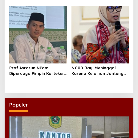
Perekonomian UMKM RI,
Lewat Ekonomi Pancasila
Dinilai Penting Hadapi
Bonus Demografi
Prof Asrorun Ni’am
6.000 Bayi Meninggal
Dipercaya Pimpin Karteker
Karena Kelainan Jantung
PWNU Jambi, Dinilai Simbol
Bawaan, DPR Desak
Regenerasi Kepemimpinan
Pemerataan Operasi
NU
Jantung Anak
Populer