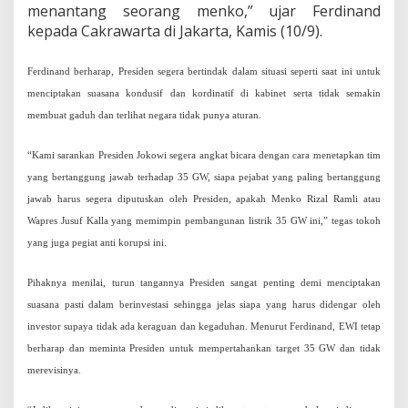
t
menantang seorang menko,” ujar Ferdinand
r
kepada Cakrawarta di Jakarta, Kamis (10/9).
i
k
3
Ferdinand berharap, Presiden segera bertindak dalam situasi seperti saat ini untuk
5
menciptakan suasana kondusif dan kordinatif di kabinet serta tidak semakin
G
W
membuat gaduh dan terlihat negara tidak punya aturan.
“Kami sarankan Presiden Jokowi segera angkat bicara dengan cara menetapkan tim
yang bertanggung jawab terhadap 35 GW, siapa pejabat yang paling bertanggung
jawab harus segera diputuskan oleh Presiden, apakah Menko Rizal Ramli atau
Wapres Jusuf Kalla yang memimpin pembangunan listrik 35 GW ini,” tegas tokoh
yang juga pegiat anti korupsi ini.
Pihaknya menilai, turun tangannya Presiden sangat penting demi menciptakan
suasana pasti dalam berinvestasi sehingga jelas siapa yang harus didengar oleh
investor supaya tidak ada keraguan dan kegaduhan. Menurut Ferdinand,
EWI tetap
berharap dan meminta Presiden untuk mempertahankan target 35 GW dan tidak
merevisinya.