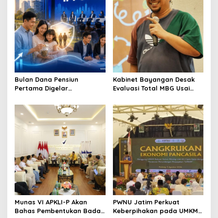
Bulan Dana Pensiun
Kabinet Bayangan Desak
Pertama Digelar
Evaluasi Total MBG Usai
September, Industri
Rentetan Keracunan
Perkuat Ekosistem Pensiun
Massal
Berkelanjutan
Munas VI APKLI-P Akan
PWNU Jatim Perkuat
Bahas Pembentukan Badan
Keberpihakan pada UMKM