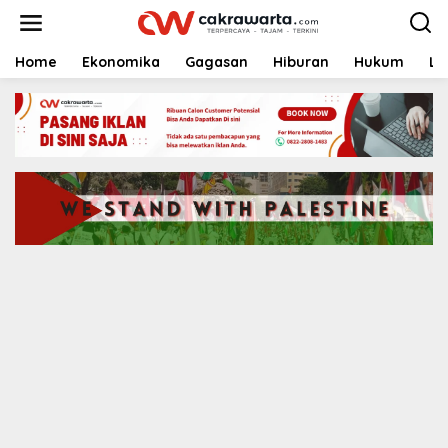
S
k
i
p
Home
Ekonomika
Gagasan
Hiburan
Hukum
Li
t
o
c
o
n
t
e
n
t