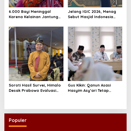
6.000 Bayi Meninggal
Jelang IGIC 2026, Menag
Karena Kelainan Jantung
Sebut Masjid Indonesia
Bawaan, DPR Desak
Dikagumi Dunia
Pemerataan Operasi
Jantung Anak
Soroti Hasil Survei, Himalo
Gus Kikin: Qanun Asasi
Desak Prabowo Evaluasi
Hasyim Asy’ari Tetap
dan Rombak Kabinet
Relevan Menjawab Zaman
Populer