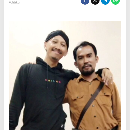
t
Politika
u
a
U
m
u
m
R
e
l
a
w
a
n
H
A
R
I
M
A
U
J
O
K
O