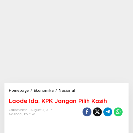
Homepage
/
Ekonomika
/
Nasional
L
a
Laode Ida: KPK Jangan Pilih Kasih
o
d
Cakrawarta
August 4, 2015
e
Nasional
,
Politika
I
d
a