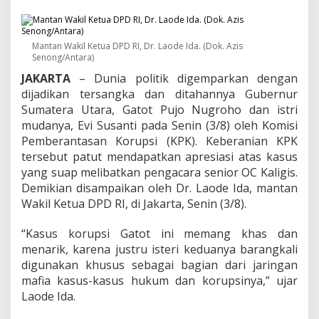
:
K
P
K
Mantan Wakil Ketua DPD RI, Dr. Laode Ida. (Dok. Azis
J
Senong/Antara)
a
JAKARTA
– Dunia politik digemparkan dengan
n
g
dijadikan tersangka dan ditahannya Gubernur
a
Sumatera Utara, Gatot Pujo Nugroho dan istri
n
mudanya, Evi Susanti pada Senin (3/8) oleh Komisi
P
Pemberantasan Korupsi (KPK). Keberanian KPK
i
l
tersebut patut mendapatkan apresiasi atas kasus
i
yang suap melibatkan pengacara senior OC Kaligis.
h
Demikian disampaikan oleh Dr. Laode Ida, mantan
K
Wakil Ketua DPD RI, di Jakarta, Senin (3/8).
a
s
i
“Kasus korupsi Gatot ini memang khas dan
h
menarik, karena justru isteri keduanya barangkali
digunakan khusus sebagai bagian dari jaringan
mafia kasus-kasus hukum dan korupsinya,” ujar
Laode Ida.