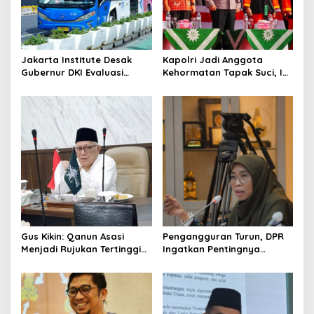
t
i
o
Jakarta Institute Desak
Kapolri Jadi Anggota
n
Gubernur DKI Evaluasi
Kehormatan Tapak Suci, Ini
Transjakarta soal
Pesannya untuk Kader
Penumpang Diturunkan
Gus Kikin: Qanun Asasi
Pengangguran Turun, DPR
Menjadi Rujukan Tertinggi
Ingatkan Pentingnya
NU, Melampaui AD/ART
Menciptakan Pekerjaan
yang Layak