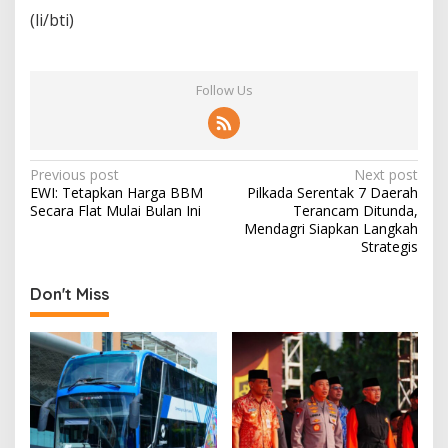
(li/bti)
Follow Us
P
Previous post
Next post
EWI: Tetapkan Harga BBM
Pilkada Serentak 7 Daerah
o
Secara Flat Mulai Bulan Ini
Terancam Ditunda,
s
Mendagri Siapkan Langkah
Strategis
t
n
Don't Miss
a
v
i
g
a