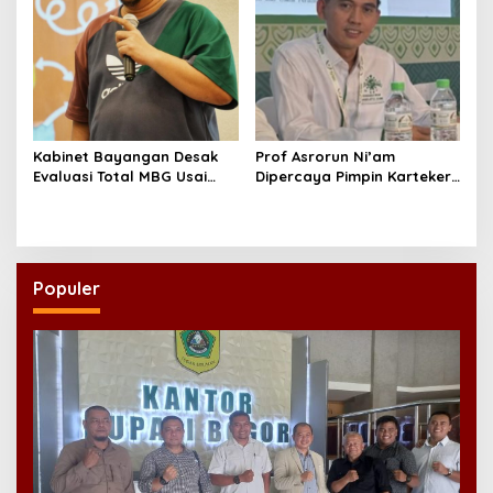
Kabinet Bayangan Desak
Prof Asrorun Ni’am
Evaluasi Total MBG Usai
Dipercaya Pimpin Karteker
Rentetan Keracunan
PWNU Jambi, Dinilai Simbol
Massal
Regenerasi Kepemimpinan
NU
Populer