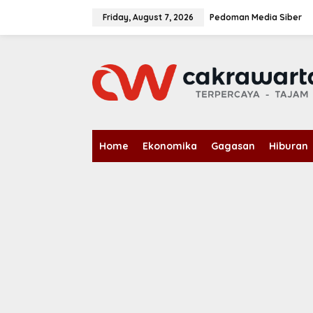
S
k
Friday, August 7, 2026
Pedoman Media Siber
i
p
t
o
c
o
n
t
e
n
Home
Ekonomika
Gagasan
Hiburan
t