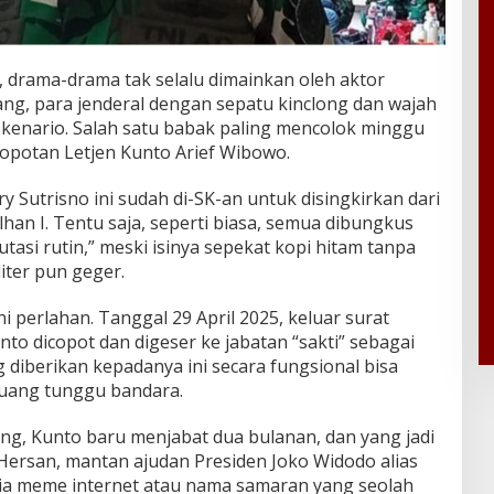
, drama-drama tak selalu dimainkan oleh aktor
ang, para jenderal dengan sepatu kinclong dan wajah
skenario. Salah satu babak paling mencolok minggu
ncopotan Letjen Kunto Arief Wibowo.
y Sutrisno ini sudah di-SK-an untuk disingkirkan dari
han I. Tentu saja, seperti biasa, semua dibungkus
asi rutin,” meski isinya sepekat kopi hitam tanpa
iliter pun geger.
i perlahan. Tanggal 29 April 2025, keluar surat
nto dicopot dan digeser ke jabatan “sakti” sebagai
 diberikan kepadanya ini secara fungsional bisa
 ruang tunggu bandara.
g, Kunto baru menjabat dua bulanan, dan yang jadi
Hersan, mantan ajudan Presiden Joko Widodo alias
nia meme internet atau nama samaran yang seolah