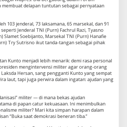
an membuat delapan tuntutan sebagai pernyataan
eh 103 jenderal, 73 laksamana, 65 marsekal, dan 91
seperti Jenderal TNI (Purn) Fachrul Razi, Tyasno
) Slamet Soebijanto, Marsekal TNI (Purn) Hanafie
urn) Try Sutrisno ikut tanda-tangan sebagai pihak
otan Kunto menjadi lebih menarik: demi rasa personal
presiden mengintervensi militer agar orang-orang
. Laksda Hersan, sang pengganti Kunto yang sempat
 laut, tapi juga perwira dalam ingatan: ajudan yang
anisasi” militer — di mana bekas ajudan
utama di papan catur kekuasaan. Ini menimbulkan
nalisme militer? Mari kita simpan harapan dalam
san “Buka saat demokrasi beneran tiba.”