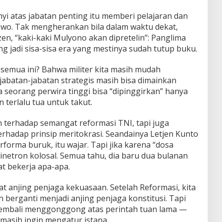
yi atas jabatan penting itu memberi pelajaran dan
o. Tak mengherankan bila dalam waktu dekat,
zen, “kaki-kaki Mulyono akan dipretelin”: Panglima
ang jadi sisa-sisa era yang mestinya sudah tutup buku.
 semua ini? Bahwa militer kita masih mudah
 jabatan-jabatan strategis masih bisa dimainkan
a seorang perwira tinggi bisa “dipinggirkan” hanya
n terlalu tua untuk takut.
 terhadap semangat reformasi TNI, tapi juga
rhadap prinsip meritokrasi. Seandainya Letjen Kunto
forma buruk, itu wajar. Tapi jika karena “dosa
i sinetron kolosal. Semua tahu, dia baru dua bulanan
t bekerja apa-apa.
at anjing penjaga kekuasaan. Setelah Reformasi, kita
n berganti menjadi anjing penjaga konstitusi. Tapi
a kembali menggonggong atas perintah tuan lama —
pi masih ingin mengatur istana.