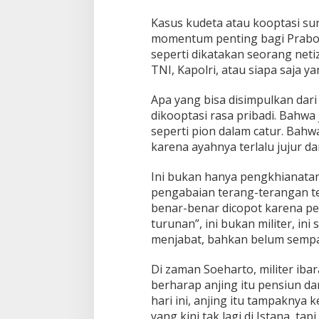
Kasus kudeta atau kooptasi sun
momentum penting bagi Prabow
seperti dikatakan seorang neti
TNI, Kapolri, atau siapa saja y
Apa yang bisa disimpulkan dari
dikooptasi rasa pribadi. Bahwa
seperti pion dalam catur. Bahw
karena ayahnya terlalu jujur da
Ini bukan hanya pengkhianatan
pengabaian terang-terangan te
benar-benar dicopot karena per
turunan”, ini bukan militer, in
menjabat, bahkan belum sempa
Di zaman Soeharto, militer ibar
berharap anjing itu pensiun da
hari ini, anjing itu tampakny
yang kini tak lagi di Istana, ta