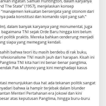
garkan ingatan. Samuel Huntington, dalam karyanya
nd The State” (1957), menjelaskan konsep
ai “manajemen kekuatan bersenjata yang otonom dari
nya pada konstitusi dan komando sipil yang sah.”
 (alm), dalam banyak karyanya yang monumental, juga
 bagaimana TNI sejak Orde Baru hingga kini belum
ri politik praktis. Mereka bahkan cenderung menjadi
ung siapa yang memegang kendali.
sahih bahwa teori itu masih berdebu di rak buku,
Profesionalisme TNI masih jauh dari harapan. Kisah ini
 Panglima TNI kita hari ini benar-benar panglima,
kehendak Pak Mulyono yang kini menghadapi kasus
asi menunjukkan dua hal: ada tekanan politik sangat
nyadari bahwa ia hampir terjebak dalam blunder
ntan Menteri Pertahanan era Jokowi dan kini
besar atas keputusan Panglima, hingga buru-buru