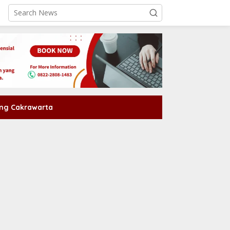
ng Cakrawarta