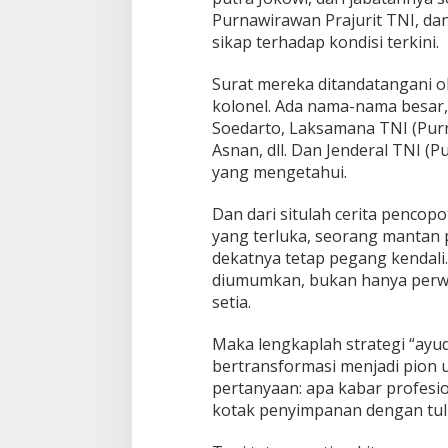
Purnawirawan Prajurit TNI, d
sikap terhadap kondisi terkini.
Surat mereka ditandatangani ol
kolonel. Ada nama-nama besar, 
Soedarto, Laksamana TNI (Purn
Asnan, dll. Dan Jenderal TNI (P
yang mengetahui.
Dan dari situlah cerita pencop
yang terluka, seorang mantan 
dekatnya tetap pegang kendali
diumumkan, bukan hanya perwira
setia.
Maka lengkaplah strategi “ayud
bertransformasi menjadi pion 
pertanyaan: apa kabar profesio
kotak penyimpanan dengan tuli