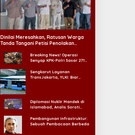
Dinilai Meresahkan, Ratusan Warga
Tanda Tangani Petisi Penolakan
Tempat Hiburan Malam di CitraLand
Breaking News! Operasi
Senyap KPK-Polri Sasar 271
Pabrik di Madura dan Akan
Ada ‘Badai Pemeriksaan’
Sengkarut Layanan
TransJakarta, YLKI: Biar
Cepat, Adakan Forum Dialog
Konsumen!
Diplomasi Nuklir Mandek di
Islamabad, Analis Soroti
Standar Ganda Washington
Pembangunan Infrastruktur:
Sebuah Pembacaan Berbeda