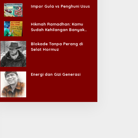
Impor Gula vs Penghuni Usus
Hikmah Ramadhan: Kamu
Sudah Kehilangan Banyak
Hal, Jangan Sampai
Kehilangan Diri Sendiri!
Blokade Tanpa Perang di
Selat Hormuz
Energi dan Gizi Generasi