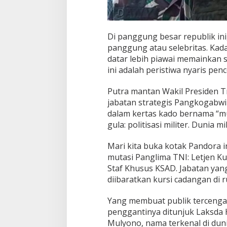
Di panggung besar republik ini
panggung atau selebritas. Kad
datar lebih piawai memainkan 
ini adalah peristiwa nyaris pe
Putra mantan Wakil Presiden Tr
jabatan strategis Pangkogabwil
dalam kertas kado bernama “mut
gula: politisasi militer. Dunia m
Mari kita buka kotak Pandora in
mutasi Panglima TNI: Letjen Ku
Staf Khusus KSAD. Jabatan yang
diibaratkan kursi cadangan di
Yang membuat publik tercengan
penggantinya ditunjuk Laksda 
Mulyono, nama terkenal di du