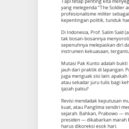
Tapi tetap penting kita menye
yang melegenda “The Soldier a
profesionalisme militer sebag
kepentingan politik, tunduk ha
Di Indonesia, Prof. Salim Said
tak bosan-bosannya menyoroti
sepenuhnya melepaskan diri da
instrumen kekuasaan, tergant
Mutasi Pak Kunto adalah bukti 
jauh dari praktik di lapangan. 
juga menguak sisi lain: apakah
atau sekadar juru tulis bagi 
ijazah palsu?
Revisi mendadak keputusan mut
kuat, atau Panglima sendiri me
sejarah. Bahkan, Prabowo — ma
presiden — dikabarkan marah 
harus dikoreksi esok hari.