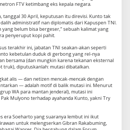
sinetron FTV ketimbang eks kepala negara.
anggal 30 April, keputusan itu direvisi. Kunto tak
 dalih administratif nan diplomatis dari Kapuspen TNI.
n yang belum bisa bergeser,” sebuah kalimat yang
ara penyeruput kopi pahit.
sus terakhir ini, jabatan TNI seakan-akan seperti
unto kebetulan duduk di gerbong yang rel-nya
tan bersama (dan mungkin karena tekanan eksternal
 truk), diputuskanlah: mutasi dibatalkan.
kat alis — dan netizen mencak-mencak dengan
ntarkan — adalah motif di balik mutasi ini. Menurut
k grup WA para mantan jenderal), mutasi ini
Pak Mulyono terhadap ayahanda Kunto, yakni Try
s era Soeharto yang suaranya lembut ini ikut
irawan untuk melengserkan Gibran Rakabuming,
 sebagai Wapres. Dia bergabung dalam Forum