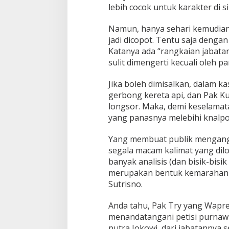
lebih cocok untuk karakter di 
Namun, hanya sehari kemudian, t
jadi dicopot. Tentu saja dengan
Katanya ada “rangkaian jabata
sulit dimengerti kecuali oleh p
Jika boleh dimisalkan, dalam ka
gerbong kereta api, dan Pak K
longsor. Maka, demi keselama
yang panasnya melebihi knalpot
Yang membuat publik mengang
segala macam kalimat yang dilo
banyak analisis (dan bisik-bisi
merupakan bentuk kemarahan 
Sutrisno.
Anda tahu, Pak Try yang Wapre
menandatangani petisi purnaw
putra Jokowi, dari jabatannya