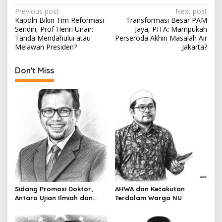
P
Previous post
Next post
Kapolri Bikin Tim Reformasi
Transformasi Besar PAM
o
Sendiri, Prof Henri Unair:
Jaya, PITA: Mampukah
s
Tanda Mendahului atau
Perseroda Akhiri Masalah Air
Melawan Presiden?
Jakarta?
t
n
Don't Miss
a
v
i
g
a
t
i
o
Sidang Promosi Doktor,
AHWA dan Ketakutan
n
Antara Ujian Ilmiah dan
Terdalam Warga NU
Pesta Prestise