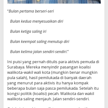
l
a
m
“
Bulan pertama berseri-seri
S
a
Bulan kedua menyesuaikan diri
r
u
n
Bulan ketiga saling iri
g
Bulan keempat saling menutup diri
Bulan kelima jalan sendiri-sendiri
.”
Ini puisi yang pernah ditulis para aktivis pemuda di
Surabaya. Mereka menyindir pasangan koalisi
walikota-wakil wali kota (mungkin benar mungkin
pula salah), hasil pemilukada di banyak daerah
yang menurut para aktivis itu hanya kompak
beberapa bulan saja pasca pemilukada. Setelah itu
kongsi politik (koalisi) pecah. Walikota dan wakil
walikota saling menjauh. Jalan sendiri-sendiri.