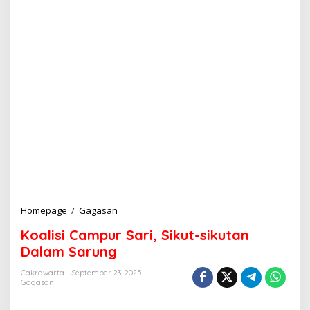
Homepage
/
Gagasan
K
o
Koalisi Campur Sari, Sikut-sikutan
a
l
Dalam Sarung
i
s
Cakrawarta
September 23, 2025
Gagasan
i
C