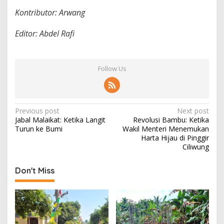
Kontributor: Arwang
Editor: Abdel Rafi
Follow Us
P
Previous post
Next post
Jabal Malaikat: Ketika Langit
Revolusi Bambu: Ketika
o
Turun ke Bumi
Wakil Menteri Menemukan
s
Harta Hijau di Pinggir
Ciliwung
t
n
Don't Miss
a
v
i