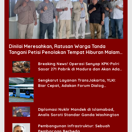
Dinilai Meresahkan, Ratusan Warga Tanda
Tangani Petisi Penolakan Tempat Hiburan Malam
di CitraLand
Breaking News! Operasi Senyap KPK-Polri
Sasar 271 Pabrik di Madura dan Akan Ada
‘Badai Pemeriksaan’
Sengkarut Layanan TransJakarta, YLKI:
Biar Cepat, Adakan Forum Dialog
Konsumen!
Diplomasi Nuklir Mandek di Islamabad,
Analis Soroti Standar Ganda Washington
Pembangunan Infrastruktur: Sebuah
Pembacaan Berbeda