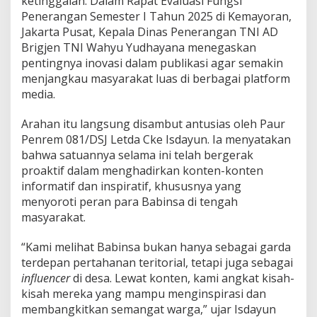
ketinggalan. Dalam Rapat Evaluasi Fungsi
r
e
Penerangan Semester I Tahun 2025 di Kemayoran,
a
Jakarta Pusat, Kepala Dinas Penerangan TNI AD
t
Brigjen TNI Wahyu Yudhayana menegaskan
i
pentingnya inovasi dalam publikasi agar semakin
v
menjangkau masyarakat luas di berbagai platform
i
t
media.
a
s
Arahan itu langsung disambut antusias oleh Paur
P
Penrem 081/DSJ Letda Cke Isdayun. Ia menyatakan
e
bahwa satuannya selama ini telah bergerak
n
r
proaktif dalam menghadirkan konten-konten
e
informatif dan inspiratif, khususnya yang
m
menyoroti peran para Babinsa di tengah
0
masyarakat.
8
1
/
“Kami melihat Babinsa bukan hanya sebagai garda
D
terdepan pertahanan teritorial, tetapi juga sebagai
S
influencer
di desa. Lewat konten, kami angkat kisah-
J
kisah mereka yang mampu menginspirasi dan
C
u
membangkitkan semangat warga,” ujar Isdayun