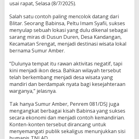
r
usai rapat, Selasa (8/7/2025).
i
P
Salah satu contoh paling mencolok datang dari
e
Blitar. Seorang Babinsa, Peltu Imam Syafii, sukses
r
h
menyulap sebuah lokasi yang dulu dikenal sebagai
a
sarang miras di Dusun Duren, Desa Kandangan,
t
Kecamatan Srengat, menjadi destinasi wisata lokal
i
bernama Sumur Amber.
a
n
“Dulunya tempat itu rawan aktivitas negatif, tapi
kini menjadi ikon desa. Bahkan wilayah tersebut
telah berkembang menjadi desa wisata yang
mandiri dan berdampak nyata bagi kesejahteraan
warganya,” jelasnya.
Tak hanya Sumur Amber, Penrem 081/DSJ juga
mengangkat berbagai kisah Babinsa yang sukses
secara ekonomi dan menjadi contoh kemandirian.
Konten-konten tersebut dirancang untuk
menyemangati publik sekaligus menunjukkan sisi
humanis TNI AD.