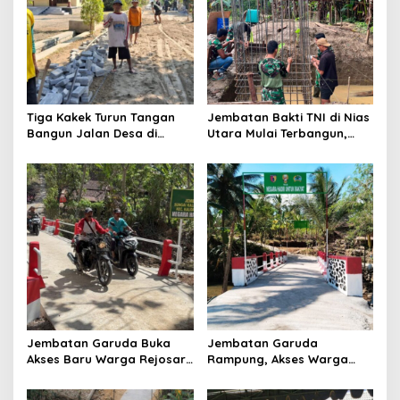
g
a
t
i
o
Tiga Kakek Turun Tangan
Jembatan Bakti TNI di Nias
n
Bangun Jalan Desa di
Utara Mulai Terbangun,
Ponorogo
Akses Tiga Desa Segera
Pulih
Jembatan Garuda Buka
Jembatan Garuda
Akses Baru Warga Rejosari,
Rampung, Akses Warga
Sekolah hingga Distribusi
dan Distribusi Hasil
Hasil Panen Kian Lancar
Pertanian Kian Lancar