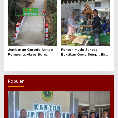
Jembatan Garuda Armco
Poktan Muda Sukses
Rampung, Akses Baru
Buktikan Gang Sempit Bisa
Tegaren-Dermosari Siap
Menjadi Lumbung Pangan
Dongkrak Mobilitas dan
Kota
Ekonomi Warga
Populer