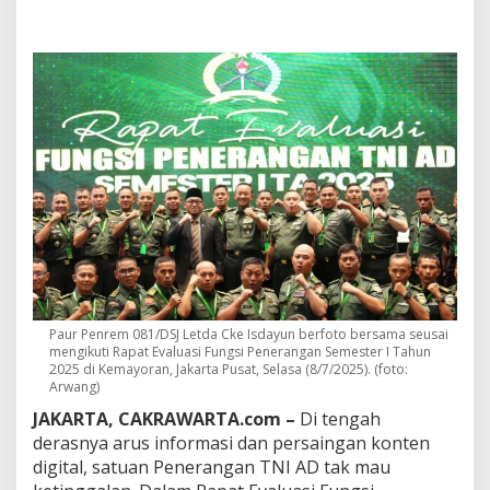
b
i
n
s
a
J
a
d
i
I
n
f
l
u
e
n
c
Paur Penrem 081/DSJ Letda Cke Isdayun berfoto bersama seusai
e
mengikuti Rapat Evaluasi Fungsi Penerangan Semester I Tahun
r
2025 di Kemayoran, Jakarta Pusat, Selasa (8/7/2025). (foto:
D
Arwang)
e
s
JAKARTA, CAKRAWARTA.com –
Di tengah
a
derasnya arus informasi dan persaingan konten
:
digital, satuan Penerangan TNI AD tak mau
K