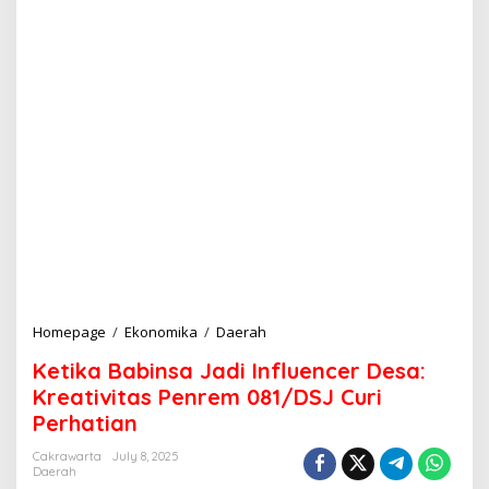
Homepage
/
Ekonomika
/
Daerah
K
e
Ketika Babinsa Jadi Influencer Desa:
t
i
Kreativitas Penrem 081/DSJ Curi
k
Perhatian
a
B
Cakrawarta
July 8, 2025
a
Daerah