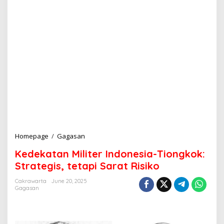
Homepage
/
Gagasan
K
e
Kedekatan Militer Indonesia-Tiongkok:
d
e
Strategis, tetapi Sarat Risiko
k
a
Cakrawarta
June 20, 2025
Gagasan
t
a
n
M