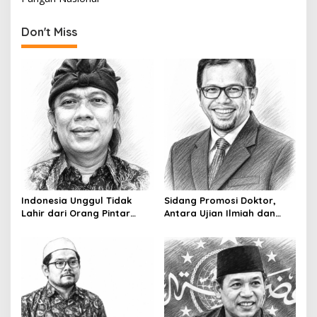
t
n
Don't Miss
a
v
i
g
a
t
i
o
Indonesia Unggul Tidak
Sidang Promosi Doktor,
n
Lahir dari Orang Pintar
Antara Ujian Ilmiah dan
Saja
Pesta Prestise