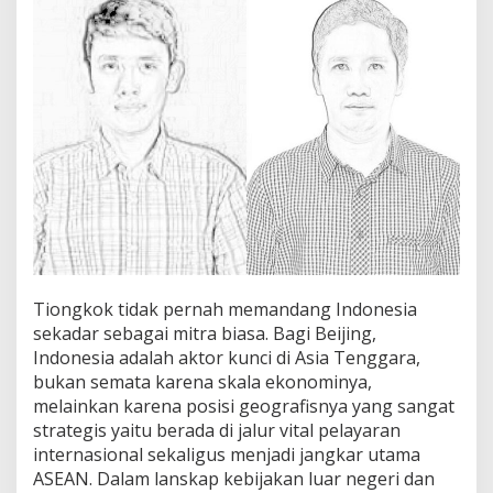
i
l
i
t
e
r
I
n
d
o
n
e
s
i
a
-
Tiongkok tidak pernah memandang Indonesia
T
sekadar sebagai mitra biasa. Bagi Beijing,
i
Indonesia adalah aktor kunci di Asia Tenggara,
o
bukan semata karena skala ekonominya,
n
g
melainkan karena posisi geografisnya yang sangat
k
strategis yaitu berada di jalur vital pelayaran
o
internasional sekaligus menjadi jangkar utama
k
ASEAN. Dalam lanskap kebijakan luar negeri dan
: