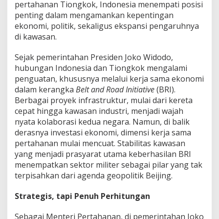
S
pertahanan Tiongkok, Indonesia menempati posisi
t
penting dalam mengamankan kepentingan
r
ekonomi, politik, sekaligus ekspansi pengaruhnya
a
di kawasan.
t
e
g
Sejak pemerintahan Presiden Joko Widodo,
i
hubungan Indonesia dan Tiongkok mengalami
s
penguatan, khususnya melalui kerja sama ekonomi
,
dalam kerangka
Belt and Road Initiative
(BRI).
t
Berbagai proyek infrastruktur, mulai dari kereta
e
t
cepat hingga kawasan industri, menjadi wajah
a
nyata kolaborasi kedua negara. Namun, di balik
p
derasnya investasi ekonomi, dimensi kerja sama
i
pertahanan mulai mencuat. Stabilitas kawasan
S
a
yang menjadi prasyarat utama keberhasilan BRI
r
menempatkan sektor militer sebagai pilar yang tak
a
terpisahkan dari agenda geopolitik Beijing.
t
R
Strategis, tapi Penuh Perhitungan
i
s
i
Sebagai Menteri Pertahanan, di pemerintahan Joko