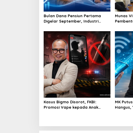
i
o
Bulan Dana Pensiun Pertama
Munas VI
n
Digelar September, Industri
Pembent
Perkuat Ekosistem Pensiun
Perekono
Berkelanjutan
Penting 
Kasus Bigmo Disorot, FKBI:
MK Putus
Promosi Vape kepada Anak
Hangus, 
Berpotensi Masuk Ranah Pidana
Konsume