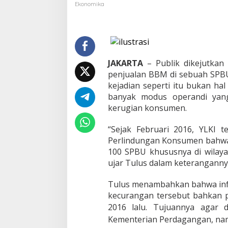
c
Ekonomika
u
r
a
n
g
a
JAKARTA
– Publik dikejutkan
n
penjualan BBM di sebuah SPBU 
T
kejadian seperti itu bukan ha
a
k
banyak modus operandi yan
a
kerugian konsumen.
r
a
“Sejak Februari 2016, YLKI t
n
Perlindungan Konsumen bahwa
,
Y
100 SPBU khususnya di wilay
L
ujar Tulus dalam keterangannya
K
I
Tulus menambahkan bahwa info
D
kecurangan tersebut bahkan 
e
s
2016 lalu.
Tujuannya agar di
a
Kementerian Perdagangan, namu
k