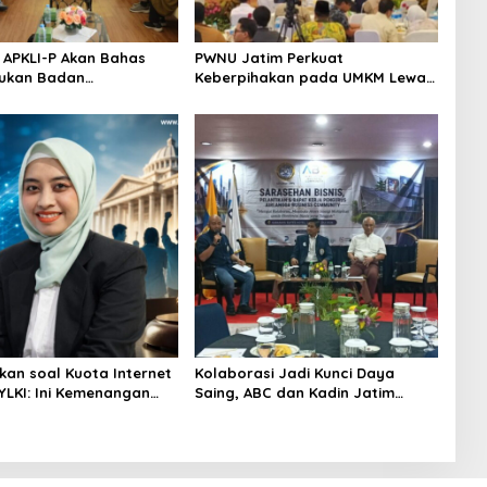
 APKLI-P Akan Bahas
PWNU Jatim Perkuat
ukan Badan
Keberpihakan pada UMKM Lewat
mian UMKM RI, Dinilai
Ekonomi Pancasila
Hadapi Bonus Demografi
kan soal Kuota Internet
Kolaborasi Jadi Kunci Daya
YLKI: Ini Kemenangan
Saing, ABC dan Kadin Jatim
n
Serukan Penguatan Ekosistem
Usaha