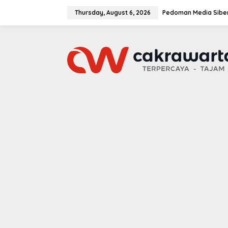
S
k
Thursday, August 6, 2026
Pedoman Media Sibe
i
p
t
o
c
o
n
t
e
n
t