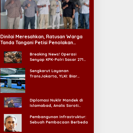
Dinilai Meresahkan, Ratusan Warga
Tanda Tangani Petisi Penolakan
Tempat Hiburan Malam di CitraLand
Breaking News! Operasi
Senyap KPK-Polri Sasar 271
Pabrik di Madura dan Akan
Ada ‘Badai Pemeriksaan’
Sengkarut Layanan
TransJakarta, YLKI: Biar
Cepat, Adakan Forum Dialog
Konsumen!
Diplomasi Nuklir Mandek di
Islamabad, Analis Soroti
Standar Ganda Washington
Pembangunan Infrastruktur:
Sebuah Pembacaan Berbeda