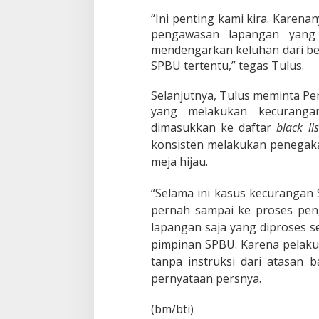
P
“Ini penting kami kira. Karen
e
r
pengawasan lapangan yang 
t
mendengarkan keluhan dari be
a
SPBU tertentu,” tegas Tulus.
m
i
Selanjutnya, Tulus meminta Pe
n
a
yang melakukan kecuranga
P
dimasukkan ke daftar
black li
e
konsisten melakukan penegaka
r
k
meja hijau.
e
t
“Selama ini kasus kecurangan
a
pernah sampai ke proses pen
t
P
lapangan saja yang diproses s
e
pimpinan SPBU. Karena pelaku 
n
tanpa instruksi dari atasan 
g
a
pernyataan persnya.
w
a
(bm/bti)
s