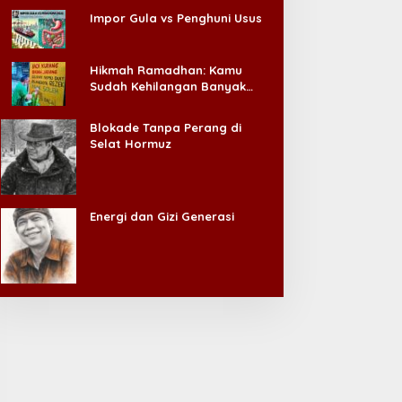
Impor Gula vs Penghuni Usus
Hikmah Ramadhan: Kamu
Sudah Kehilangan Banyak
Hal, Jangan Sampai
Kehilangan Diri Sendiri!
Blokade Tanpa Perang di
Selat Hormuz
Energi dan Gizi Generasi