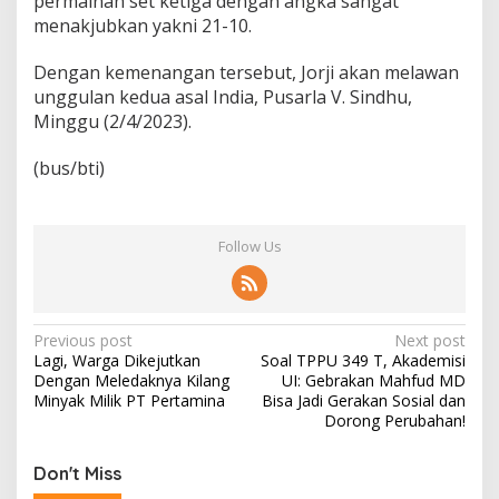
permainan set ketiga dengan angka sangat
menakjubkan yakni 21-10.
Dengan kemenangan tersebut, Jorji akan melawan
unggulan kedua asal India, Pusarla V. Sindhu,
Minggu (2/4/2023).
(bus/bti)
Follow Us
P
Previous post
Next post
Lagi, Warga Dikejutkan
Soal TPPU 349 T, Akademisi
o
Dengan Meledaknya Kilang
UI: Gebrakan Mahfud MD
s
Minyak Milik PT Pertamina
Bisa Jadi Gerakan Sosial dan
Dorong Perubahan!
t
n
Don't Miss