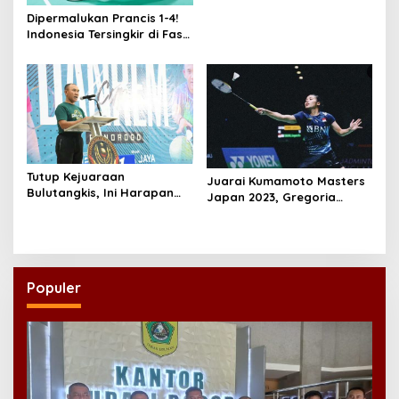
Dipermalukan Prancis 1-4!
Indonesia Tersingkir di Fase
Grup Piala Thomas 2026,
Rekor Buruk Sepanjang
Sejarah
Tutup Kejuaraan
Juarai Kumamoto Masters
Bulutangkis, Ini Harapan
Japan 2023, Gregoria
Danrem O81/DSJ
Mariska Tunjung Ciptakan
Sejarah
Populer