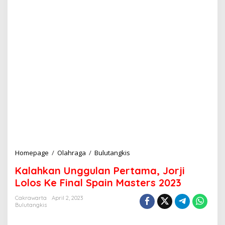
Homepage
/
Olahraga
/
Bulutangkis
K
a
Kalahkan Unggulan Pertama, Jorji
l
a
Lolos Ke Final Spain Masters 2023
h
k
Cakrawarta
April 2, 2023
Bulutangkis
a
n