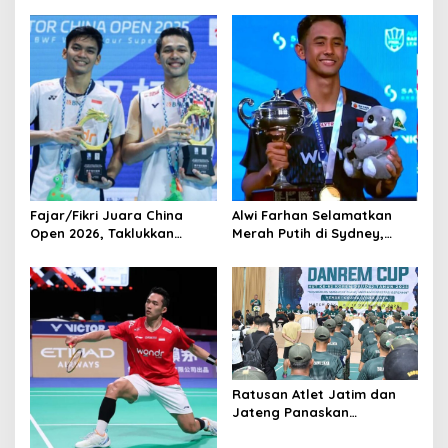
a
v
i
g
a
t
i
o
Fajar/Fikri Juara China
Alwi Farhan Selamatkan
n
Open 2026, Taklukkan
Merah Putih di Sydney,
Ganda Nomor Satu Dunia
Juara Australia Open 2026
Saat Ganda Putra dan
Putri Tumbang di Final
Ratusan Atlet Jatim dan
Jateng Panaskan
Persaingan di Danrem Cup
Ponorogo