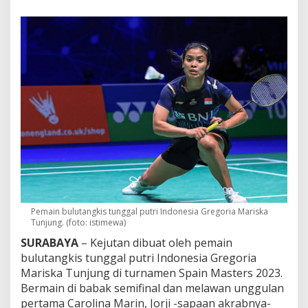
U
n
g
g
u
l
a
n
P
e
r
t
a
m
a
,
J
o
Pemain bulutangkis tunggal putri Indonesia Gregoria Mariska
Tunjung. (foto: istimewa)
r
j
SURABAYA
– Kejutan dibuat oleh pemain
i
bulutangkis tunggal putri Indonesia Gregoria
L
Mariska Tunjung di turnamen Spain Masters 2023.
o
l
Bermain di babak semifinal dan melawan unggulan
o
pertama Carolina Marin, Jorji -sapaan akrabnya-