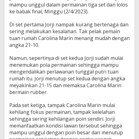
s
mampu unggul dalam permainan tiga set dan lolos
K
ke babak final, Minggu (2/4/2023).
e
F
i
Di set pertama Jorji nampak kurang bertenaga dan
n
sering melakukan kesalahan. Tak pelak pemain
a
tuan rumah Carolina Marin menang mudah dengan
l
angka 21-10.
S
p
a
Namun, sepertinya di set kedua Jorji sudah mulai
i
menemukan pola permainan sehingga mampu
n
mengendalikan perlawanan tunggal putri tuan
M
rumah itu. Jorji menutup set kedua dengan angka
a
s
meyakinkan 21-15 dan memaksa Carolina Marin
t
bermain rubber.
e
r
Pada set ketiga, tampak Carolina Marin mulai
s
kehilang fokus permainan, tampak kelelahan
2
0
sehingga sering kehilangan poin sendiri. Jorji
2
memanfaatkan kondisi lawan tersebut sehingga
3
mampu unggul dengan poin besar dan menutup