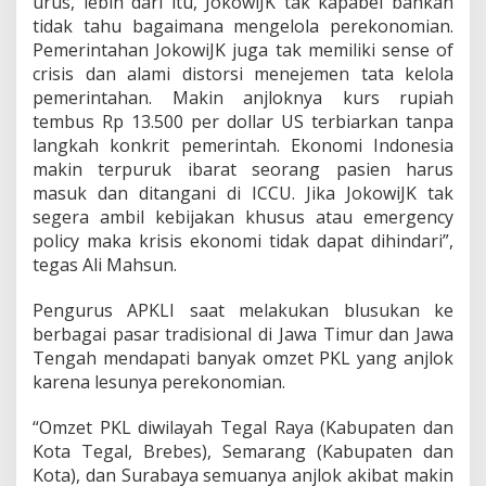
urus, lebih dari itu, JokowiJK tak kapabel bahkan
P
a
tidak tahu bagaimana mengelola perekonomian.
n
Pemerintahan JokowiJK juga tak memiliki sense of
g
crisis dan alami distorsi menejemen tata kelola
a
pemerintahan. Makin anjloknya kurs rupiah
n
tembus Rp 13.500 per dollar US terbiarkan tanpa
M
e
langkah konkrit pemerintah. Ekonomi Indonesia
r
makin terpuruk ibarat seorang pasien harus
o
masuk dan ditangani di ICCU. Jika JokowiJK tak
k
segera ambil kebijakan khusus atau emergency
e
t
policy maka krisis ekonomi tidak dapat dihindari”,
P
tegas Ali Mahsun.
a
s
Pengurus APKLI saat melakukan blusukan ke
k
berbagai pasar tradisional di Jawa Timur dan Jawa
a
L
Tengah mendapati banyak omzet PKL yang anjlok
e
karena lesunya perekonomian.
b
a
“Omzet PKL diwilayah Tegal Raya (Kabupaten dan
r
Kota Tegal, Brebes), Semarang (Kabupaten dan
a
n
Kota), dan Surabaya semuanya anjlok akibat makin