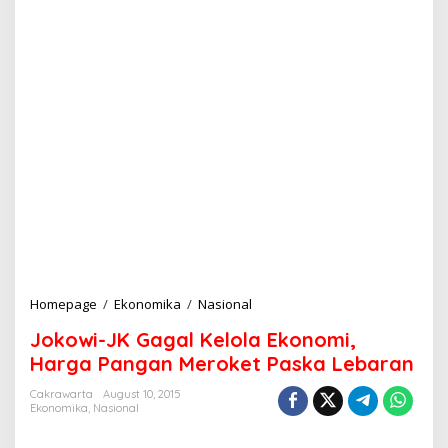
Homepage
/
Ekonomika
/
Nasional
J
o
Jokowi-JK Gagal Kelola Ekonomi,
k
o
Harga Pangan Meroket Paska Lebaran
w
i
Cakrawarta
August 10, 2015
Ekonomika
,
Nasional
-
J