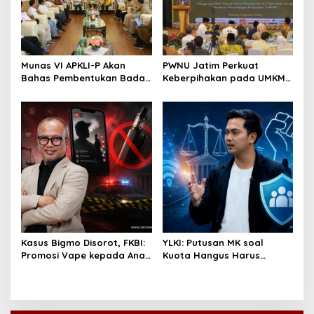
Munas VI APKLI-P Akan
PWNU Jatim Perkuat
Bahas Pembentukan Badan
Keberpihakan pada UMKM
Perekonomian UMKM RI,
Lewat Ekonomi Pancasila
Dinilai Penting Hadapi
Bonus Demografi
Kasus Bigmo Disorot, FKBI:
YLKI: Putusan MK soal
Promosi Vape kepada Anak
Kuota Hangus Harus
Berpotensi Masuk Ranah
Segera Dijalankan
Pidana