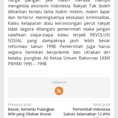
harga pangan jika masih merasa mampu
mengelola ekonomi Indonesia. Rakyat Tak boleh
dibiarkan terlalu lama makin miskin, makin lapar
dan terteror meningkatnya ekskalasi kriminalitas.
Kalau kelaparan atau keroncongan perut rakyat
tidak segera ditangani pemerintah maka jangan
salahkan siapa-siapa kalau terjadi REVOLUSI
SOSIAL yang dampaknya jauh lebih besar
reformasi tahun 1998. Pemerintah juga harus
segera hentikan berpolemik dan citrakan diri
belaka, pungkas Ali Ketua Umum Bakornas LKMI
PBHMI 1995 – 1998.
Follow Us
P
Previous post
Next post
Besok, Kemenlu Pulangkan
Pemerintah Indonesia
o
WNI yang Ditahan Brunei
Sukses Selamatkan 12 WNI