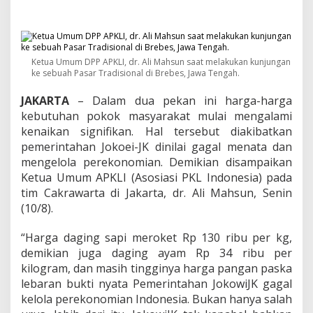
K
G
a
g
a
Ketua Umum DPP APKLI, dr. Ali Mahsun saat melakukan kunjungan
l
ke sebuah Pasar Tradisional di Brebes, Jawa Tengah.
K
e
JAKARTA
– Dalam dua pekan ini harga-harga
l
o
kebutuhan pokok masyarakat mulai mengalami
l
kenaikan signifikan. Hal tersebut diakibatkan
a
pemerintahan Jokoei-JK dinilai gagal menata dan
E
mengelola perekonomian. Demikian disampaikan
k
Ketua Umum APKLI (Asosiasi PKL Indonesia) pada
o
n
tim Cakrawarta di Jakarta, dr. Ali Mahsun, Senin
o
(10/8).
m
i
“Harga daging sapi meroket Rp 130 ribu per kg,
,
demikian juga daging ayam Rp 34 ribu per
H
a
kilogram, dan masih tingginya harga pangan paska
r
lebaran bukti nyata Pemerintahan JokowiJK gagal
g
kelola perekonomian Indonesia. Bukan hanya salah
a