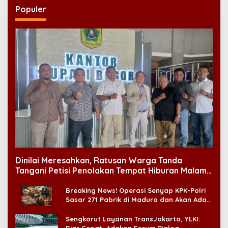
Populer
Dinilai Meresahkan, Ratusan Warga Tanda
Tangani Petisi Penolakan Tempat Hiburan Malam
di CitraLand
Breaking News! Operasi Senyap KPK-Polri
Sasar 271 Pabrik di Madura dan Akan Ada
‘Badai Pemeriksaan’
Sengkarut Layanan TransJakarta, YLKI:
Biar Cepat, Adakan Forum Dialog