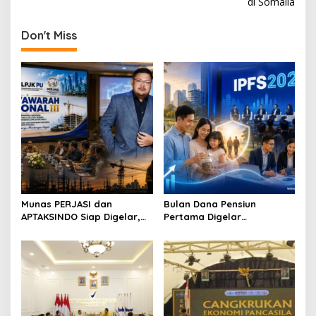
s
di Somalia
t
Don't Miss
n
a
v
i
g
a
t
i
o
Munas PERJASI dan
Bulan Dana Pensiun
APTAKSINDO Siap Digelar,
Pertama Digelar
n
Bahas Regenerasi hingga
September, Industri
Revisi AD/ART
Perkuat Ekosistem Pensiun
Berkelanjutan