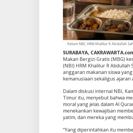
m
N
B
I
K
r
i
t
Ketum NBI, HRM Khalilur R Abdullah Sahl
i
k
SURABAYA, CAKRAWARTA.co
D
Makan Bergizi Gratis (MBG) ke
u
(NBI) HRM Khalilur R Abdullah
g
anggaran makanan siswa yang d
a
a
kemanusiaan sekaligus ajaran
n
S
Dalam diskusi internal NBI, Ka
u
Timur itu, menyebut bahwa me
n
moral yang jelas dalam Al Quran
a
t
menekankan kewajiban member
A
yatim, dan mereka yang memb
n
g
“Yang diperintahkan itu membe
g