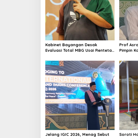
a
t
i
o
n
Kabinet Bayangan Desak
Prof Asr
Evaluasi Total MBG Usai Rentetan
Pimpin K
Keracunan Massal
Dinilai S
Kepemim
Jelang IGIC 2026, Menag Sebut
Soroti Ha