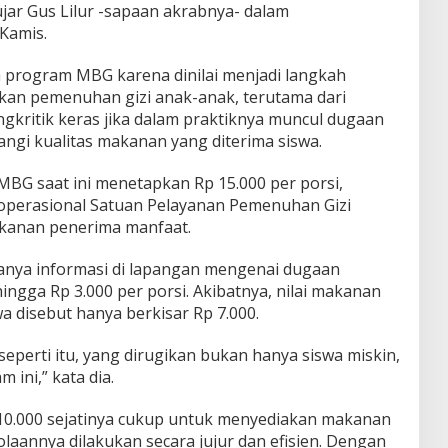
jar Gus Lilur -sapaan akrabnya- dalam
Kamis.
rogram MBG karena dinilai menjadi langkah
kan pemenuhan gizi anak-anak, terutama dari
gkritik keras jika dalam praktiknya muncul dugaan
ngi kualitas makanan yang diterima siswa.
BG saat ini menetapkan Rp 15.000 per porsi,
 operasional Satuan Pelayanan Pemenuhan Gizi
akanan penerima manfaat.
nya informasi di lapangan mengenai dugaan
ingga Rp 3.000 per porsi. Akibatnya, nilai makanan
a disebut hanya berkisar Rp 7.000.
perti itu, yang dirugikan bukan hanya siswa miskin,
 ini,” kata dia.
 10.000 sejatinya cukup untuk menyediakan makanan
olaannya dilakukan secara jujur dan efisien. Dengan