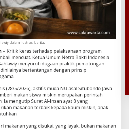
awiy dalam ilustrasi berita.
m
– Kritik keras terhadap pelaksanaan program
mbali mencuat. Ketua Umum Netra Bakti Indonesia
 Sahlawiy menyoroti dugaan praktik pemotongan
inilainya bertentangan dengan prinsip
 agama.
mis (28/5/2026), aktifis muda NU asal Situbondo Jawa
mberi makan siswa miskin merupakan perintah
. Ia mengutip Surat Al-Insan ayat 8 yang
ikan makanan terbaik kepada kaum miskin, anak
utuhkan.
ri makanan yang disukai, yang layak, bukan makanan