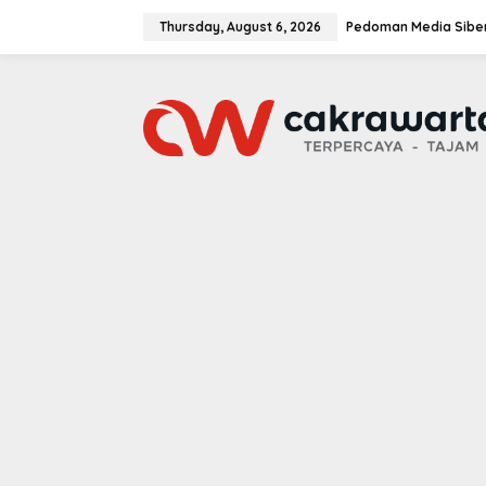
S
k
Thursday, August 6, 2026
Pedoman Media Sibe
i
p
t
o
c
o
n
t
e
n
t