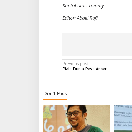
Kontributor: Tommy
Editor: Abdel Rafi
P
Previous post
Piala Dunia Rasa Arisan
o
s
t
Don't Miss
n
a
v
i
g