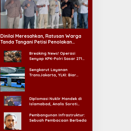
Dinilai Meresahkan, Ratusan Warga
Tanda Tangani Petisi Penolakan
Tempat Hiburan Malam di CitraLand
Breaking News! Operasi
Senyap KPK-Polri Sasar 271
Pabrik di Madura dan Akan
Ada ‘Badai Pemeriksaan’
Sengkarut Layanan
TransJakarta, YLKI: Biar
Cepat, Adakan Forum Dialog
Konsumen!
Diplomasi Nuklir Mandek di
Islamabad, Analis Soroti
Standar Ganda Washington
Pembangunan Infrastruktur:
Sebuah Pembacaan Berbeda