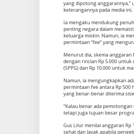
yang dipotong anggarannya,” u
a
r
keterangannya pada media ini, 
a
n
Ia mengaku mendukung penuh p
M
penting negara dalam memasti
B
keluarga miskin. Namun, ia men
G
permintaan “fee” yang mengura
Menurut dia, skema anggaran M
dengan rincian Rp 5.000 untuk
(SPPG) dan Rp 10.000 untuk m
Namun, ia mengungkapkan ada
permintaan fee antara Rp 500 h
yang benar-benar diterima sisw
“Kalau benar ada pemotongan se
tetapi juga tujuan besar program
Gus Lilur menilai anggaran Rp
sehat dan layak apabila pengel