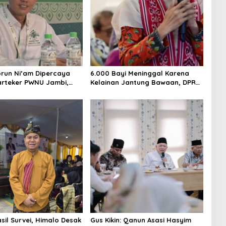
orun Ni’am Dipercaya
6.000 Bayi Meninggal Karena
arteker PWNU Jambi,
Kelainan Jantung Bawaan, DPR
imbol Regenerasi
Desak Pemerataan Operasi
pinan NU
Jantung Anak
sil Survei, Himalo Desak
Gus Kikin: Qanun Asasi Hasyim