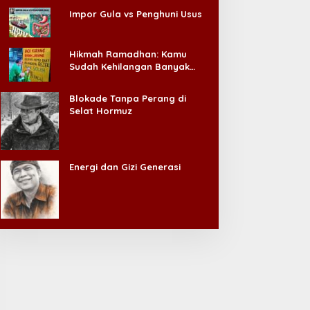
Impor Gula vs Penghuni Usus
Hikmah Ramadhan: Kamu
Sudah Kehilangan Banyak
Hal, Jangan Sampai
Kehilangan Diri Sendiri!
Blokade Tanpa Perang di
Selat Hormuz
Energi dan Gizi Generasi