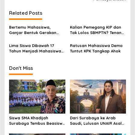
t
n
Related Posts
a
v
Bertemu Mahasiswa,
Kalian Pemegang KIP dan
Ganjar Bentuk Gerakan
Tak Lolos SBMPTN? Tenang,
i
Jateng Ayo Bangkit Hadapi
Ikuti Jalur Mandiri Unair
g
Pandemi Covid-19
Saja!
Lima Siswa Dibawah 17
Ratusan Mahasiswa Demo
Tahun Menjadi Mahasiswa
Tuntut KPK Tangkap Ahok
a
Termuda Unair Lewat Jalur
t
SBMPTN 2021
Don't Miss
i
o
n
Siswa SMA Khadijah
Dari Surabaya ke Arab
Surabaya Tembus Beasiswa
Saudi, Lulusan UNAIR Asal
Rusia, 66% Lolos PTN lewat
Pakistan Ini Tembus Industri
Jalur Prestasi
Kreatif Global