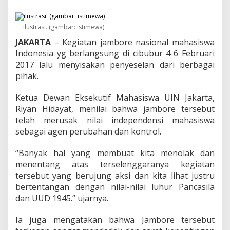
k
a
p
ilustrasi. (gambar: istimewa)
B
E
JAKARTA
– Kegiatan jambore nasional mahasiswa
M
Indonesia yg berlangsung di cibubur 4-6 Februari
U
2017 lalu menyisakan penyeselan dari berbagai
I
N
pihak.
J
a
Ketua Dewan Eksekutif Mahasiswa UIN Jakarta,
k
Riyan Hidayat, menilai bahwa jambore tersebut
a
telah merusak nilai independensi mahasiswa
r
t
sebagai agen perubahan dan kontrol.
a
T
“Banyak hal yang membuat kita menolak dan
e
menentang atas terselenggaranya kegiatan
r
tersebut yang berujung aksi dan kita lihat justru
k
a
bertentangan dengan nilai-nilai luhur Pancasila
i
dan UUD 1945.” ujarnya.
t
J
Ia juga mengatakan bahwa Jambore tersebut
a