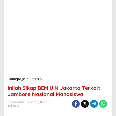
Homepage
/
Berita All
I
n
Inilah Sikap BEM UIN Jakarta Terkait
i
l
Jambore Nasional Mahasiswa
a
h
Cakrawarta
February 8, 2017
Berita All
S
i