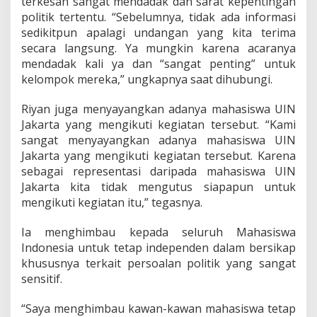
terkesan sangat mendadak dan sarat kepentingan
m
b
politik tertentu. “Sebelumnya, tidak ada informasi
o
sedikitpun apalagi undangan yang kita terima
r
secara langsung. Ya mungkin karena acaranya
e
mendadak kali ya dan “sangat penting” untuk
N
kelompok mereka,” ungkapnya saat dihubungi.
a
s
i
Riyan juga menyayangkan adanya mahasiswa UIN
o
Jakarta yang mengikuti kegiatan tersebut. “Kami
n
sangat menyayangkan adanya mahasiswa UIN
a
Jakarta yang mengikuti kegiatan tersebut. Karena
l
M
sebagai representasi daripada mahasiswa UIN
a
Jakarta kita tidak mengutus siapapun untuk
h
mengikuti kegiatan itu,” tegasnya.
a
s
Ia menghimbau kepada seluruh Mahasiswa
i
s
Indonesia untuk tetap independen dalam bersikap
w
khususnya terkait persoalan politik yang sangat
a
sensitif.
“Saya menghimbau kawan-kawan mahasiswa tetap