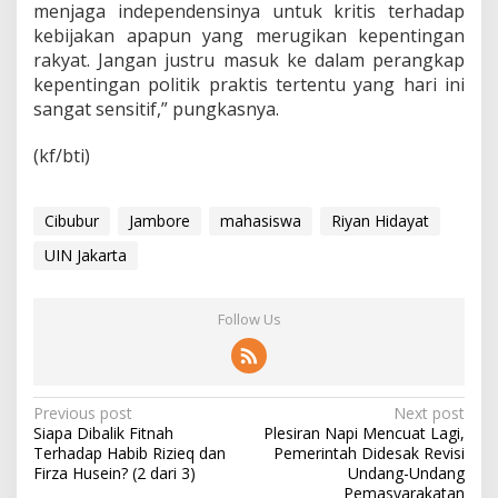
menjaga independensinya untuk kritis terhadap
kebijakan apapun yang merugikan kepentingan
rakyat. Jangan justru masuk ke dalam perangkap
kepentingan politik praktis tertentu yang hari ini
sangat sensitif,” pungkasnya.
(kf/bti)
Cibubur
Jambore
mahasiswa
Riyan Hidayat
UIN Jakarta
Follow Us
P
Previous post
Next post
Siapa Dibalik Fitnah
Plesiran Napi Mencuat Lagi,
o
Terhadap Habib Rizieq dan
Pemerintah Didesak Revisi
s
Firza Husein? (2 dari 3)
Undang-Undang
Pemasyarakatan