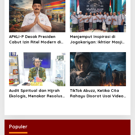
APKLI-P Desak Presiden
Menjemput Inspirasi di
Cabut Izin Ritel Modern di
Jogokariyan: Ikhtiar Masjid
Desa, Soroti Nasib Warung
Hikmatul Hakim
Rakyat
Mewujudkan Manajemen
Berbasis Umat
Audit Spiritual dan Hijrah
TikTok Abuzz, Ketika Cita
Ekologis, Menakar Resolusi
Rahayu Disorot Usai Video
Indonesia 2026
Klip “Niscaya Nirkala”
Dinilai Mencekam
Populer