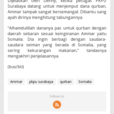
Dijelaskan oleh Denny, ketika petugas PKPU
d
Surabaya datang untuk menjemput dana qurban,
a
P
Ammar tampak sangat bersemangat. Dibantu sang
K
ayah dirinya menghitung tabungannya.
P
U
“Alhamdulillah dananya pas untuk qurban dengan
S
daerah sebaran sesuai keinginanan Ammar yaitu
u
r
Somalia. Dia ingin berbagi dengan saudara-
a
saudara seiman yang berada di Somalia, yang
b
sering kekurangan makanan,” tandasnya
a
mengakhiri penjelasannya.
y
a
(bus/bti)
Ammar
pkpu surabaya
qurban
Somalia
Follow Us