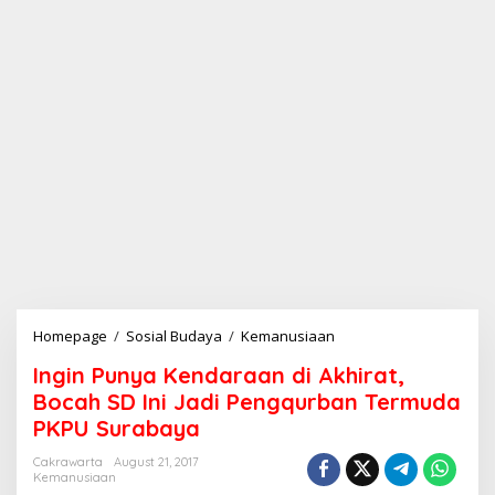
Homepage
/
Sosial Budaya
/
Kemanusiaan
I
n
Ingin Punya Kendaraan di Akhirat,
g
i
Bocah SD Ini Jadi Pengqurban Termuda
n
PKPU Surabaya
P
u
Cakrawarta
August 21, 2017
n
Kemanusiaan