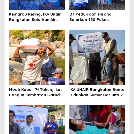
Kemarau Kering, IKA Unair
DT Peduli dan Hisana
Bangkalan Salurkan Air
Salurkan 930 Paket
Bersih ke Dua Desa
Makanan bagi Korban
Kebakaran Tallo
Mbah Kabul, 74 Tahun, Ikut
IKA UNAIR Bangkalan Bantu
Bangun Jembatan Garuda
Hidupkan Sumur Bor untuk
demi Anak Cucu
10.000 Pengungsi Gaza