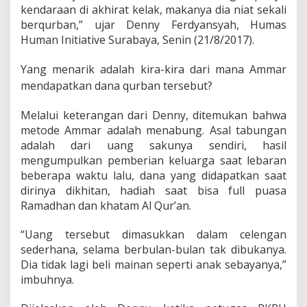
h
kendaraan di akhirat kelak, makanya dia niat sekali
S
berqurban,” ujar Denny Ferdyansyah, Humas
D
Human Initiative Surabaya, Senin (21/8/2017).
I
n
i
Yang menarik adalah ki
ra-kira dari mana Ammar
J
mendapatkan dana qurban tersebut?
a
d
i
Melalui keterangan dari Denny, ditemukan bahwa
P
metode Ammar adalah menabung. Asal tabungan
e
adalah dari uang sakunya sendiri, hasil
n
mengumpulkan pemberian keluarga saat lebaran
g
beberapa waktu lalu, dana yang didapatkan saat
q
u
dirinya dikhitan, hadiah saat bisa full puasa
r
Ramadhan dan khatam Al Qur’an.
b
a
“Uang tersebut dimasukkan dalam celengan
n
sederhana, selama berbulan-bulan tak dibukanya.
T
e
Dia tidak lagi beli mainan seperti anak sebayanya,”
r
imbuhnya.
m
u