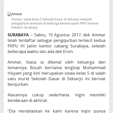
y
a
K
e
n
Ammar, siswa kelas 5 Sekolah Dasar di Sidoarjo menjadi
d
pengqurban termuda di lembaga kemanusiaan PKPU Human
a
Initiative Surabaya.
r
SURABAYA
– Sabtu, 19 Agustus 2017, dek Ammar
a
telah terdaftar sebagai pengqurban terkecil kedua
a
PKPU HI Jatim kantor cabang Surabaya, setelah
n
d
beberapa waktu lalu ada dek Ervin.
i
A
Ammar, biasa ia dikenal oleh keluarga dan
k
temannya. Bocah bernama lengkap Muhammad
h
Hisyam yang kini merupakan siswa kelas 5 di salah
i
r
satu murid Sekolah Dasar di Sidoarjo ini berniat
a
berqurban.
t
,
Alasannya cukup sederhana. Ingin memiliki
B
kendaraan di akhirat.
o
c
a
“Dia menjelaskan ke kami karena ingin punya