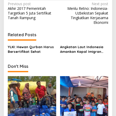
P
Previous post
Next post
Akhir 2017 Pemerintah
Menlu Retno: Indonesia-
o
Targetkan 5 Juta Sertifikat
Uzbekistan Sepakat
s
Tanah Rampung
Tingkatkan Kerjasama
Ekonomi
t
n
Related Posts
a
v
YLKI: Hewan Qurban Harus
Angkatan Laut Indonesia
Bersertifikat Sehat
Amankan Kapal Imigran
i
Asal Somalia
g
Don't Miss
a
t
i
o
n