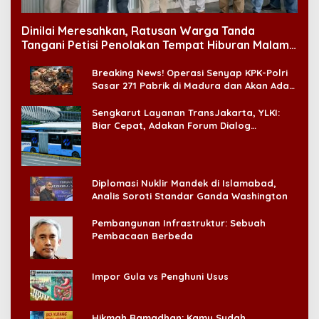
Dinilai Meresahkan, Ratusan Warga Tanda
Tangani Petisi Penolakan Tempat Hiburan Malam
di CitraLand
Breaking News! Operasi Senyap KPK-Polri
Sasar 271 Pabrik di Madura dan Akan Ada
‘Badai Pemeriksaan’
Sengkarut Layanan TransJakarta, YLKI:
Biar Cepat, Adakan Forum Dialog
Konsumen!
Diplomasi Nuklir Mandek di Islamabad,
Analis Soroti Standar Ganda Washington
Pembangunan Infrastruktur: Sebuah
Pembacaan Berbeda
Impor Gula vs Penghuni Usus
Hikmah Ramadhan: Kamu Sudah