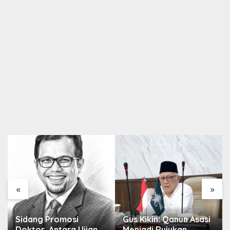
«
»
Sidang Promosi
Gus Kikin: Qanun Asasi
Doktor, Antara Ujian
Menjadi Rujukan