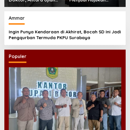
Ilmiah dan Pesta
Tertinggi NU,
Prestise
Melampaui AD/ART
Ammar
Ingin Punya Kendaraan di Akhirat, Bocah SD Ini Jadi
Pengqurban Termuda PKPU Surabaya
Populer