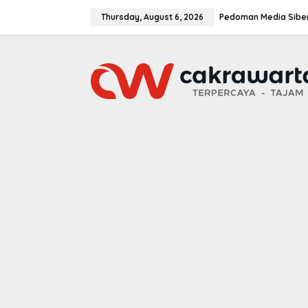
S
k
Thursday, August 6, 2026
Pedoman Media Sibe
i
p
t
o
c
o
n
t
e
n
t