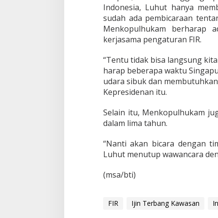
a
Indonesia, Luhut hanya mem
i
sudah ada pembicaraan tentan
t
Menkopulhukam berharap ad
P
kerjasama pengaturan FIR.
e
r
s
“Tentu tidak bisa langsung kita
o
harap beberapa waktu Singapur
a
udara sibuk dan membutuhkan
l
Kepresidenan itu.
a
n
I
Selain itu, Menkopulhukam jug
j
dalam lima tahun.
i
n
“Nanti akan bicara dengan tim
T
e
Luhut menutup wawancara den
r
b
(msa/bti)
a
n
g
FIR
Ijin Terbang Kawasan
I
K
a