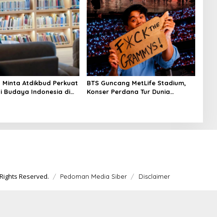
n Minta Atdikbud Perkuat
BTS Guncang MetLife Stadium,
i Budaya Indonesia di
Konser Perdana Tur Dunia
g Dunia
‘ARIRANG’ Diselimuti Dukungan
untuk Boikot Grammy
Rights Reserved.
Pedoman Media Siber
Disclaimer