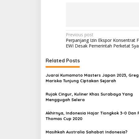
w
a
s
a
n
P
Previous post
Perpanjang Izin Ekspor Konsentrat F
o
EWI Desak Pemerintah Perketat Sya
s
t
Related Posts
n
Juarai Kumamoto Masters Japan 2023, Greg
a
Mariska Tunjung Ciptakan Sejarah
v
Rujak Cingur, Kuliner Khas Surabaya Yang
i
Menggugah Selera
g
a
Akhirnya, Indonesia Hajar Tiongkok 3-0 Dan 
Thomas Cup 2020
t
i
Masihkah Australia Sahabat Indonesia?