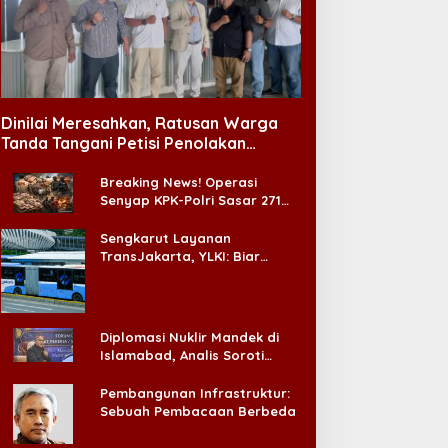
Dinilai Meresahkan, Ratusan Warga
Tanda Tangani Petisi Penolakan
Tempat Hiburan Malam di CitraLand
Breaking News! Operasi
Senyap KPK-Polri Sasar 271
Pabrik di Madura dan Akan
Ada ‘Badai Pemeriksaan’
Sengkarut Layanan
TransJakarta, YLKI: Biar
Cepat, Adakan Forum Dialog
Konsumen!
Diplomasi Nuklir Mandek di
Islamabad, Analis Soroti
Standar Ganda Washington
Pembangunan Infrastruktur:
Sebuah Pembacaan Berbeda