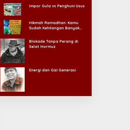
Impor Gula vs Penghuni Usus
Hikmah Ramadhan: Kamu
Sudah Kehilangan Banyak
Hal, Jangan Sampai
Kehilangan Diri Sendiri!
Blokade Tanpa Perang di
Selat Hormuz
Energi dan Gizi Generasi