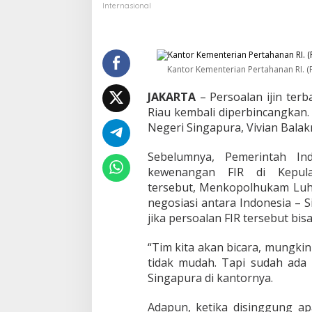
i
Internasional
a
-
S
i
n
Kantor Kementerian Pertahanan RI. (F
g
a
JAKARTA
– Persoalan ijin ter
p
Riau kembali diperbincangkan.
u
Negeri Singapura, Vivian Balakr
r
a
N
Sebelumnya, Pemerintah In
e
kewenangan FIR di Kepula
g
tersebut, Menkopolhukam Luhu
o
negosiasi antara Indonesia – 
s
jika persoalan FIR tersebut bis
i
a
s
“Tim kita akan bicara, mungkin
i
tidak mudah. Tapi sudah ada 
T
Singapura di kantornya.
e
r
k
Adapun, ketika disinggung apa