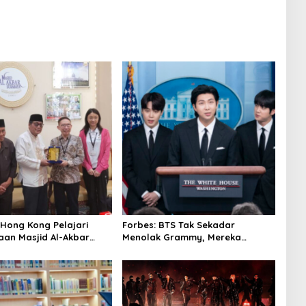
 Hong Kong Pelajari
Forbes: BTS Tak Sekadar
aan Masjid Al-Akbar
Menolak Grammy, Mereka
a
Bongkar Aturan Main
‘Diskriminatif’