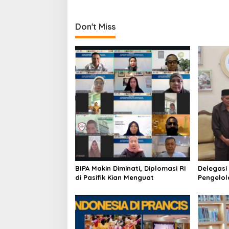
o
n
Don't Miss
BIPA Makin Diminati, Diplomasi RI
Delegasi
di Pasifik Kian Menguat
Pengelol
Surabay